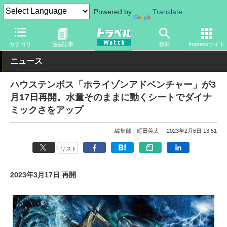
Powered by
Translate
トラベル Watch
旅の情報
観光地
テーマパーク
カテゴリ
過去記事
検索
Impressサイト
ニュース
ハウステンボス「ホライゾンアドベンチャー」が3
月17日再開。水量そのままに動くシートでダイナ
ミックさをアップ
編集部：町田莞太
2023年2月6日 13:51
リスト
2023年3月17日 再開