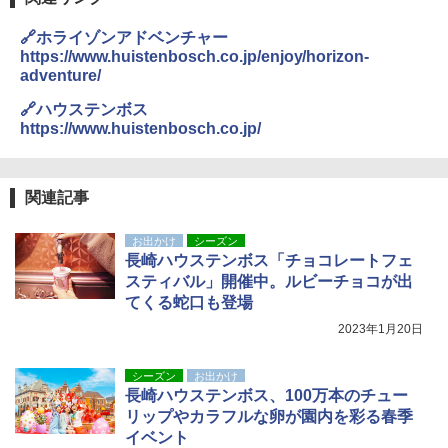
ENDLESS BASE 《めざましテレビで紹介》
テント ワンタッチ RENEW 幅200 2-3人用 43
￥6,459
🔗ホライゾンアドベンチャー
500002(88859)
https://www.huistenbosch.co.jp/enjoy/horizon-
adventure/
￥5,999
ポインターライト 強力 小型 緑色/赤色/青紫色
USB充電式 高精度 超長距離照射 長時間使用
🔗ハウステンボス
可能 安全ロック付き 高安全性 金属製耐久 コ
https://www.huistenbosch.co.jp/
[キャンパーズコレクション 山善] 傘みたいに
ンパクト多機能設計 持ち運び便利 アウトド
広げるだけ パッとサッとテント ブラックコ
ア/オフィス/教育現場/展示会用 緑
ーティング フルクローズ メッシュ 3-4人用
簡単設置 ポップアップテント エクルベージ
￥1,180
関連記事
ュ(BC仕様) PATC-150B(EB)
お出かけ
シーズン
￥9,990
熊撃退スプレー 熊よけスプレー 熊スプレー
長崎ハウステンボス「チョコレートフェ
【日本企業販売】超強力クマ対策スプレー 30
スティバル」開催中。ルビーチョコが出
0ml（連続噴射30秒）110ml（連続噴射15
てくる蛇口も登場
[キャンパーズコレクション 山善] 傘みたいに
秒）射程5～10m 安全ロック搭載 携帯収納袋
広げるだけ パッとサッとテント キューブワ
付き ヒグマ・イノシシ対策 自治体・教育機
2023年1月20日
イド ブラックコーティング フルクローズ メ
関の購入実績 登山・キャンプ・アウトドア・
ッシュ 4人用 簡単設置 ポップアップテント P
防災用品 長期保存可能 緊急時用 日本国内発
ATCW-150B エクルベージュ
送
シーズン
お出かけ
長崎ハウステンボス、100万本のチュー
￥-
￥3,680
リップやカラフルな卵が園内を彩る春季
イベント