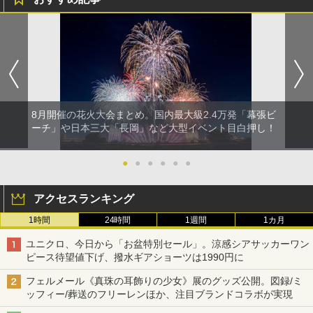
8月開催の花火大会まとめ。国内最大級2.4万発「幕張ビ
ーチ」や日本三大「長岡」など大型イベント目白押し！
●
●
●
●
●
●
アクセスランキング
1時間
24時間
1週間
1カ月
ユニクロ、今日から「お盆特別セール」。涼感シアサッカーワン
ピース待望値下げ、撥水ギアショーツは1990円に
フェルメール《真珠の耳飾りの少女》展のグッズ公開。図録/ミ
ッフィー/葬送のフリーレンほか、注目ブランドコラボが実現