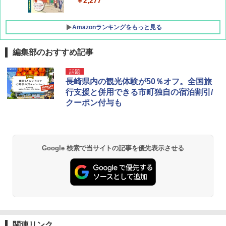
￥2,277
Amazonランキングをもっと見る
編集部のおすすめ記事
[キャンパーズコレクション 山善] ポップアッ
GRANDOOR ステンレス保冷剤 2個セット 2
話題
プテント 傘みたいに広げて畳める パッとサ
026リニューアル 急速冷凍 空間倍増 衛生的
長崎県内の観光体験が50％オフ。全国旅
ッとサンシェード キューブ フルクローズ メ
コンパクト 保冷力長持ち
行支援と併用できる市町独自の宿泊割引/
ッシュ 簡単設置 ワンタッチテント キャンプ
クーポン付与も
&ハイキング カーキ PATC-150(KH)
￥2,980
￥6,830
BUNDOK(バンドック)ソロ ドーム 1 EX BDK
-08EX カーキ ソロキャンプ ポリエステル フ
Google 検索で当サイトの記事を優先表示させる
PYKES PEAK (パイクスピーク) 着替えテン
レーム ドーム型 テント
ト プライバシー テント 【中が透けない】 1
人用 折りたたみ 防災グッズ 災害用トイレ ビ
￥14,800
ーチ ピクニック ポップアップテント 携帯 簡
易 トイレテント (ブラック)
DEWEL パラソル 大型 ビーチ アウトドアパ
￥4,980
ラソル ガーデン サイトシート付 折りたたみ
防水 UVカット 4段階高さ調整 軽量 収納袋付
き
関連リンク