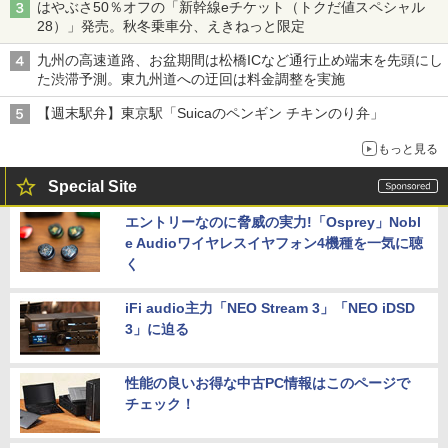
はやぶさ50％オフの「新幹線eチケット（トクだ値スペシャル
28）」発売。秋冬乗車分、えきねっと限定
九州の高速道路、お盆期間は松橋ICなど通行止め端末を先頭にし
た渋滞予測。東九州道への迂回は料金調整を実施
【週末駅弁】東京駅「Suicaのペンギン チキンのり弁」
もっと見る
Special Site
エントリーなのに脅威の実力!「Osprey」Nobl
e Audioワイヤレスイヤフォン4機種を一気に聴
く
iFi audio主力「NEO Stream 3」「NEO iDSD
3」に迫る
性能の良いお得な中古PC情報はこのページで
チェック！