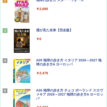
ディズニーファン ２０２６年 ９月号 [雑
地球の歩き方 スター・ウォーズ
誌] (ＤＩＳＮＥＹ ＦＡＮ)
￥2,695
￥713
山と溪谷 2026年8月号「南アルプス大全」
僕が見た未来【完全版】
￥1,540
￥0
Coyote No.89 特集 星野道夫 夢見る旅
A09 地球の歩き方 イタリア 2026～2027 地
球の歩き方A ヨーロッパ
￥1,540
￥2,479
AIRLINE（エアライン）2026年9月号【特
A26 地球の歩き方 チェコ ポーランド スロヴ
集】ボーイング110周年を祝して！
ァキア 2026～2027 地球の歩き方A ヨーロッ
パ
￥1,760