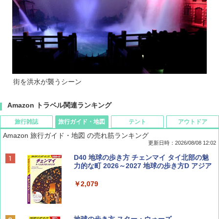
街を洪水が襲うシーン
Amazon トラベル関連ランキング
旅行雑誌
旅行ガイド・地図
テント
アウトドア
Amazon 旅行ガイド・地図 の売れ筋ランキング
更新日時：2026/08/08 12:02
BE-PAL(ビ-パル) 2026年 9 月号【特別付録:
D40 地球の歩き方 チェンマイ タイ北部の魅
SOTO ミニマル"旅"財布 ランダム2種】
力的な町 2026～2027 地球の歩き方D アジア
￥1,500
￥2,079