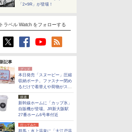
「2×9R」が登場！
トラベル Watch をフォローする
新記事
グッズ
本日発売「スヌーピー」圧縮
収納ポーチ。ファスナー閉め
るだけで着替えや荷物がスリ
ムにまとまる
鉄道
新幹線ホームに「カップ氷」
自販機が登場。JR新大阪駅
27番ホーム6号車付近
行ってみた
群馬・水上温泉に「大江戸温