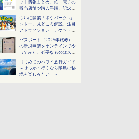
ット情報まとめ。紙・電子の
販売店舗や購入手順、記念チ
ケットも解説
ついに開業「ポケパーク カ
ントー」見どころ解説。注目
アトラクション・チケット手
配・来場前に必要な準備は？
パスポート（2025年旅券）
の新規申請をオンラインでや
ってみた。必要なものはスマ
ホとマイナカードのみ
はじめてのハワイ旅行ガイド
～せっかく行くなら隣島の秘
境も楽しみたい！～