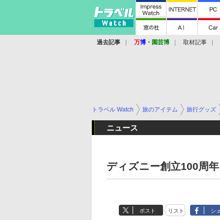
過去記事
万
博
・
園芸博
取材記事
トラベル Watch
旅のアイテム
旅行グッズ
ニュース
ディズニー創立100周
ポスト
リスト
シ