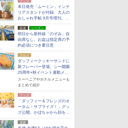
グッズ
本日発売「ムーミン」インテ
リアスタンドが付録、大人の
おしゃれ手帖 9月号増刊。レ
ザー調で高級感ある2個セッ
鉄道
シーズン
ト
明日から新幹線「のぞみ」自
由席なし。お盆は指定席の予
約必須につき要注意
グルメ
ダッフィークッキーサンドに
新フレーバー登場。シー開園
25周年×秋イベント連動メニ
ュー
スーベニアやホテルメニューも
まとめて紹介
グッズ
「ダッフィー＆フレンズのオ
ータム・サプライズ！」グッ
ズ公開。かぼちゃから顔をの
ぞかせたぬいぐるみチャーム
道路
ほか