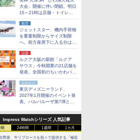
名神 大津SA「びわ湖大花火
大会」開催に伴い閉鎖。明日
15～21時は店舗・トイレ・
駐車場の利用不可
航空
ジェットスター、機内手荷物
を重量制限からサイズ制限
へ。前方座席下に入る分はす
べての運賃で無料に
話題
ルクア大阪の新館「ルクア
サウス」今秋開業の21店舗を
発表。全国初のちいかわパー
クストア/サンリオ新業態1号
お出かけ
店など
東京ディズニーランド、
2027年1月開催のイベント発
表。パルパルーザ第7弾とし
て「ミニーのファンダーラン
ド」を再演
Impress Watchシリーズ 人気記事
時間
24時間
1週間
1カ月
吉野家、牛リブロースを熱々で提供する「極旨