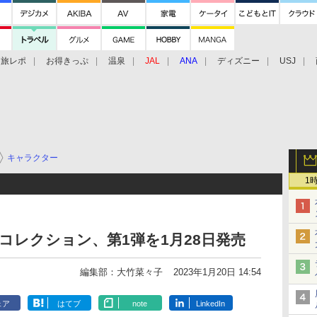
旅レポ
お得きっぷ
温泉
JAL
ANA
ディズニー
USJ
キャラクター
1
年コレクション、第1弾を1月28日発売
編集部：大竹菜々子
2023年1月20日 14:54
ェア
はてブ
note
LinkedIn