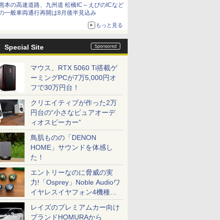
熊本の高速道路、九州道 松橋IC～えびのICなど
の一般車両通行再開は8月後半見込み
もっと見る
Special Site
マウス、RTX 5060 Ti搭載ゲ
ーミングPCが7万5,000円オ
フで30万円台！
クリエイティブが作った2万
円台の“小さなピュアオーデ
ィオスピーカー”
鳥肌ものの「DENON
HOME」サウンドを体感し
た！
エントリーなのに脅威の実
力!「Osprey」Noble Audioワ
イヤレスイヤフォン4機種を
一気に聴く
レイズのプレミアムカー向け
ブランドHOMURAから