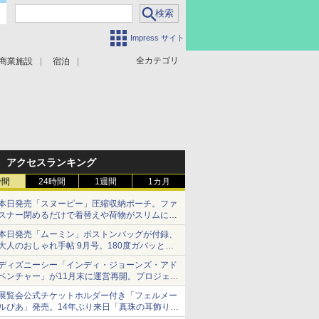
Impress サイト
全カテゴリ
商業施設
宿泊
アクセスランキング
時間
24時間
1週間
1カ月
本日発売「スヌーピー」圧縮収納ポーチ。ファ
スナー閉めるだけで着替えや荷物がスリムにま
とまる
本日発売「ムーミン」ボストンバッグが付録、
大人のおしゃれ手帖 9月号。180度ガバッと開
いて大容量
ディズニーシー「インディ・ジョーンズ・アド
ベンチャー」が11月末に運営再開。プロジェク
ションマッピングを追加、DPAは1500円
展覧会公式チケットホルダー付き「フェルメー
ルぴあ」発売。14年ぶり来日「真珠の耳飾りの
少女」ほか37作品のガイド