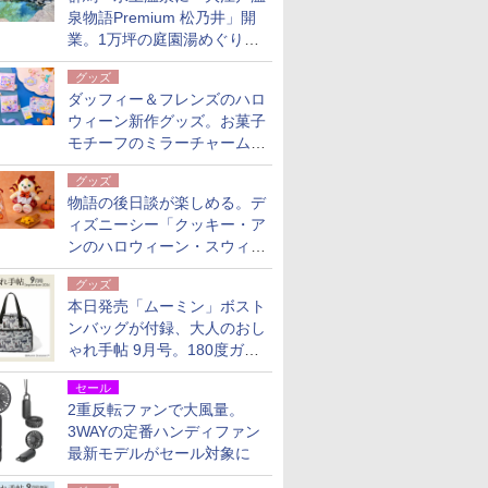
泉物語Premium 松乃井」開
業。1万坪の庭園湯めぐり＆
豪華バイキングを体験してき
グッズ
た！
ダッフィー＆フレンズのハロ
ウィーン新作グッズ。お菓子
モチーフのミラーチャーム/
デザインポーチほか
グッズ
物語の後日談が楽しめる。デ
ィズニーシー「クッキー・ア
ンのハロウィーン・スウィー
トサプライズ」限定グッズ公
グッズ
開
本日発売「ムーミン」ボスト
ンバッグが付録、大人のおし
ゃれ手帖 9月号。180度ガバ
ッと開いて大容量
セール
2重反転ファンで大風量。
3WAYの定番ハンディファン
最新モデルがセール対象に