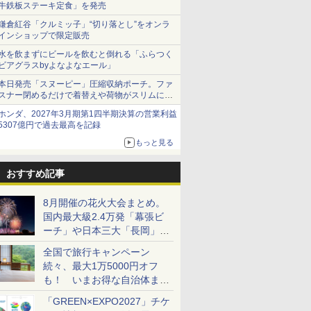
牛鉄板ステーキ定食」を発売
鎌倉紅谷「クルミッ子」“切り落とし”をオンラ
インショップで限定販売
水を飲まずにビールを飲むと倒れる「ふらつく
ビアグラスbyよなよなエール」
本日発売「スヌーピー」圧縮収納ポーチ。ファ
スナー閉めるだけで着替えや荷物がスリムにま
とまる
ホンダ、2027年3月期第1四半期決算の営業利益
5307億円で過去最高を記録
もっと見る
おすすめ記事
8月開催の花火大会まとめ。
国内最大級2.4万発「幕張ビ
ーチ」や日本三大「長岡」な
ど大型イベント目白押し！
全国で旅行キャンペーン
続々、最大1万5000円オフ
も！ いまお得な自治体まと
め
「GREEN×EXPO2027」チケ