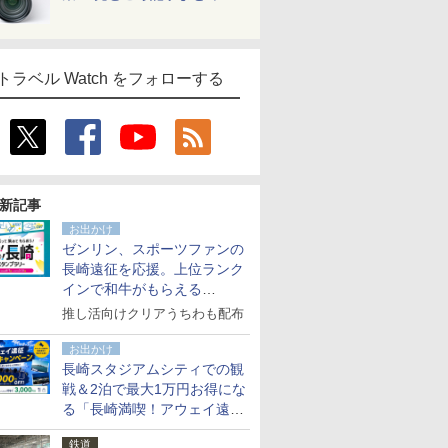
トラベル Watch をフォローする
新記事
お出かけ
ゼンリン、スポーツファンの
長崎遠征を応援。上位ランク
インで和牛がもらえる
「GO！GO！長崎スタンプラ
推し活向けクリアうちわも配布
リー」
お出かけ
長崎スタジアムシティでの観
戦＆2泊で最大1万円お得にな
る「長崎満喫！アウェイ遠征
応援キャンペーン」
鉄道