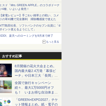
ショーツは1990円に
ミスド「Mrs. GREEN APPLE」のコラボドーナ
ツ4種、いよいよ発売！
【家電レビュー】手ごわい雑草との戦い、コメ
リの草刈機で完全勝利 掃除機感覚で使えた
NTT島田社長、ソフトバンクのセブン出資に「d
ポイント使えるようにして」
KDDI、楽天へのローミングを9月末で終了
もっと見る
おすすめ記事
8月開催の花火大会まとめ。
国内最大級2.4万発「幕張ビ
ーチ」や日本三大「長岡」な
ど大型イベント目白押し！
全国で旅行キャンペーン
続々、最大1万5000円オフ
も！ いまお得な自治体まと
め
「GREEN×EXPO2027」チケ
ット情報まとめ。紙・電子の