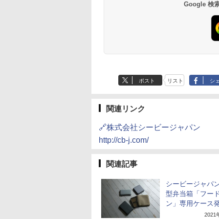
Google
ポスト
リスト
シ
関連リンク
🔗株式会社シービージャパン
http://cb-j.com/
関連記事
シービージャパ
型弁当箱「フー
ン」専用ケース
202