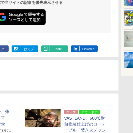
 検索で当サイトの記事を優先表示させる
ェア
はてブ
note
LinkedIn
ン、薄
グッズ
アウトドア
ドマ
VASTLAND、600℃耐
発売
熱塗装仕上げのローテ
ーブル「焚き火メッシ
1年9月3日