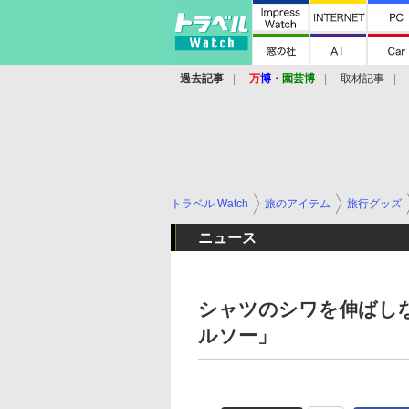
過去記事
万
博
・
園芸博
取材記事
トラベル Watch
旅のアイテム
旅行グッズ
ニュース
シャツのシワを伸ばし
ルソー」