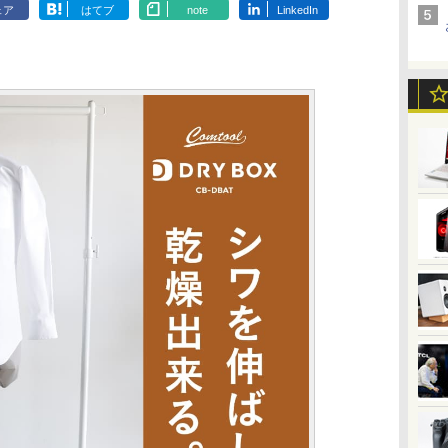
ェア
はてブ
note
LinkedIn