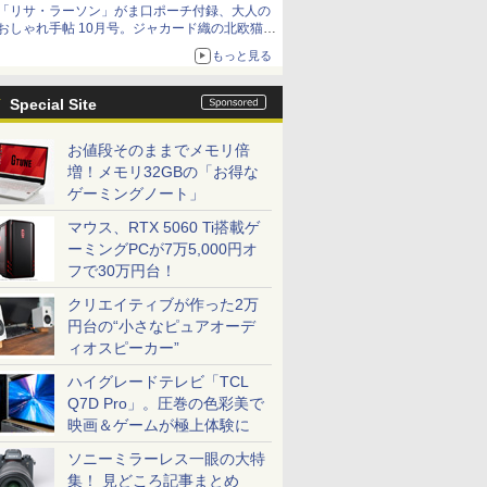
「リサ・ラーソン」がま口ポーチ付録、大人の
おしゃれ手帖 10月号。ジャカード織の北欧猫デ
ザイン
もっと見る
Special Site
お値段そのままでメモリ倍
増！メモリ32GBの「お得な
ゲーミングノート」
マウス、RTX 5060 Ti搭載ゲ
ーミングPCが7万5,000円オ
フで30万円台！
クリエイティブが作った2万
円台の“小さなピュアオーデ
ィオスピーカー”
ハイグレードテレビ「TCL
Q7D Pro」。圧巻の色彩美で
映画＆ゲームが極上体験に
ソニーミラーレス一眼の大特
集！ 見どころ記事まとめ