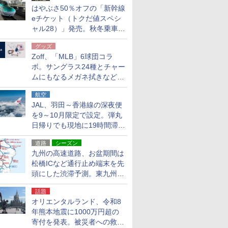
はやぶさ50％オフの「新幹線
eチケット（トクだ値スペシ
ャル28）」発売。秋冬乗車
分、えきねっと限定
グッズ
Zoff、「MLB」6球団コラ
ボ。サングラス24種とチャー
ムにもなるメガネ拭きなど雑
貨24種
航空
JAL、羽田～香港線の深夜便
を9～10月限定で設定。弾丸
日帰りでも現地に19時間滞在
できる
道路
シーズン
九州の高速道路、お盆期間は
松橋ICなど通行止め端末を先
頭にした渋滞予測。東九州道
への迂回は料金調整を実施
話題
オリエンタルランド、令和8
年熊本地震に1000万円超の
寄付を発表。被災者への救援