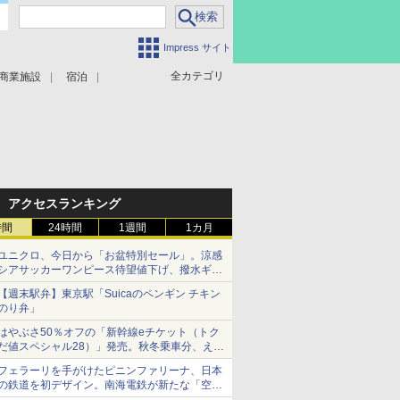
Impress サイト
全カテゴリ
商業施設
宿泊
アクセスランキング
時間
24時間
1週間
1カ月
ユニクロ、今日から「お盆特別セール」。涼感
シアサッカーワンピース待望値下げ、撥水ギア
ショーツは1990円に
【週末駅弁】東京駅「Suicaのペンギン チキン
のり弁」
はやぶさ50％オフの「新幹線eチケット（トク
だ値スペシャル28）」発売。秋冬乗車分、えき
ねっと限定
フェラーリを手がけたピニンファリーナ、日本
の鉄道を初デザイン。南海電鉄が新たな「空港
特急」をなにわ筋線へ導入