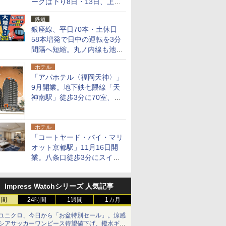
ークは下り8日・13日、上り
14日・15日
鉄道
銀座線、平日70本・土休日
58本増発で日中の運転を3分
間隔へ短縮。丸ノ内線も池袋
～中野坂上を4分間隔に
ホテル
「アパホテル〈福岡天神〉」
9月開業。地下鉄七隈線「天
神南駅」徒歩3分に70室、エ
リア初の直営店
ホテル
「コートヤード・バイ・マリ
オット京都駅」11月16日開
業。八条口徒歩3分にスイー
ト含む全270室、ダイニング
も併設
Impress Watchシリーズ 人気記事
時間
24時間
1週間
1カ月
ユニクロ、今日から「お盆特別セール」。涼感
シアサッカーワンピース待望値下げ、撥水ギア