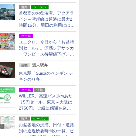
活動・復旧支援
道路
シーズン
首都高のお盆渋滞、アクアラ
イン～湾岸線は通過に最大2
時間15分。羽田の利用には
「空港西出口」の利用検討を
セール
ユニクロ、今日から「お盆特
別セール」。涼感シアサッカ
ーワンピース待望値下げ、撥
水ギアショーツは1990円に
週末駅弁
連載
東京駅「Suicaのペンギン チ
キンのり弁」
セール
道路
WILLER、高速バス1kmあた
り5円セール。東京～大阪は
2750円、ご縁に感謝を込め
た20周年記念キャンペーン
道路
シーズン
お盆各地の渋滞、日付・道路
別の通過所要時間の一覧。ピ