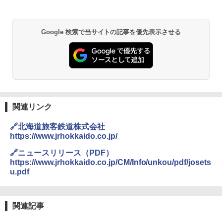
￥6,831
A09 地球の歩き方 イタリア 2026～2027 地
GRANDOOR ステンレス保冷剤 2個セット 2
球の歩き方A ヨーロッパ
026リニューアル 急速冷凍 空間倍増 衛生的
Google 検索で当サイトの記事を優先表示させる
PYKES PEAK (パイクスピーク) 着替えテン
コンパクト 保冷力長持ち
ト プライバシー テント 【中が透けない】 1
￥2,479
人用 折りたたみ 防災グッズ 災害用トイレ ビ
￥2,980
ーチ ピクニック ポップアップテント 携帯 簡
易 トイレテント (ブラック)
地球の歩き方 スター・ウォーズ
DEWEL パラソル 大型 ビーチ アウトドアパ
￥4,980
ラソル ガーデン サイトシート付 折りたたみ
￥2,695
防水 UVカット 4段階高さ調整 軽量 収納袋付
き
関連リンク
ENDLESS BASE 《めざましテレビで紹介》
テント ワンタッチ RENEW 幅200 2-3人用 43
￥6,459
🔗北海道旅客鉄道株式会社
500002(88859)
https://www.jrhokkaido.co.jp/
A26 地球の歩き方 チェコ ポーランド スロヴ
ァキア 2026～2027 地球の歩き方A ヨーロッ
￥5,999
熊撃退スプレー 熊よけスプレー 熊スプレー
🔗ニュースリリース（PDF）
パ
【日本企業販売】超強力クマ対策スプレー 30
https://www.jrhokkaido.co.jp/CM/Info/unkou/pdf/josets
0ml（連続噴射30秒）110ml（連続噴射15
u.pdf
￥2,277
[キャンパーズコレクション 山善] 傘みたいに
秒）射程5～10m 安全ロック搭載 携帯収納袋
広げるだけ パッとサッとテント ブラックコ
付き ヒグマ・イノシシ対策 自治体・教育機
ーティング フルクローズ メッシュ 3-4人用
関の購入実績 登山・キャンプ・アウトドア・
簡単設置 ポップアップテント エクルベージ
防災用品 長期保存可能 緊急時用 日本国内発
新しい日本地理 地図・統計・移動から読み
関連記事
ュ(BC仕様) PATC-150B(EB)
送
解く (講談社現代新書)