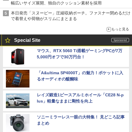
幅広いサイズ展開、独自のクッション素材を採用
本日発売「スヌーピー」圧縮収納ポーチ。ファスナー閉めるだけ
で着替えや荷物がスリムにまとまる
もっと見る
Special Site
マウス、RTX 5060 Ti搭載ゲーミングPCが7万
5,000円オフで30万円台！
「A&ultima SP4000T」の魅力！ポケットに入
るオーディオの醍醐味
レイズ鍛造1ピースアルミホイール「CE28 N-p
lus」軽量なままに剛性を向上
ソニーミラーレス一眼の大特集！ 見どころ記事
まとめ