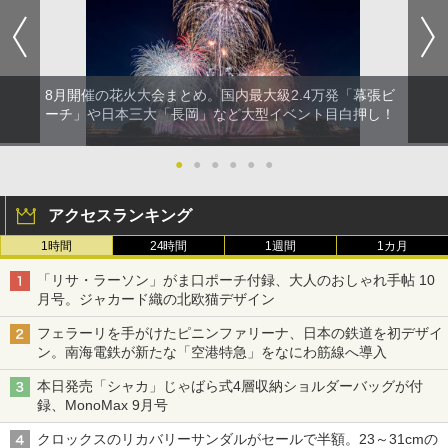
8月開催の花火大会まとめ。国内最大級2.4万発「幕張ビ
ーチ」や日本三大「長岡」など大型イベント目白押し！
●
●
●
●
●
●
アクセスランキング
1時間
24時間
1週間
1カ月
「リサ・ラーソン」がま口ポーチ付録、大人のおしゃれ手帖 10
月号。ジャカード織の北欧猫デザイン
フェラーリを手がけたピニンファリーナ、日本の鉄道を初デザイ
ン。南海電鉄が新たな「空港特急」をなにわ筋線へ導入
本日発売「シャカ」じゃばら式4層収納ショルダーバッグが付
録、MonoMax 9月号
クロックスのリカバリーサンダルがセールで半額。23～31cmの