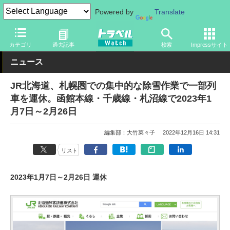
Powered by
Translate
トラベル Watch
企業・政府・官庁
鉄道
JR
カテゴリ
過去記事
検索
Impressサイト
ニュース
JR北海道、札幌圏での集中的な除雪作業で一部列
車を運休。函館本線・千歳線・札沼線で2023年1
月7日～2月26日
編集部：大竹菜々子
2022年12月16日 14:31
リスト
2023年1月7日～2月26日 運休