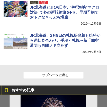
鉄道
話題
￥9,990
￥3,680
￥1,540
JR北海道とJR東日本、津軽海峡“マグロ
対決”で冬の新幹線旅をPR。早期予約で
おトクなきっぷも増席
[キャンパーズコレクション 山善] 傘みたいに
ポインターライト 強力 小型 緑色/赤色/青紫色
広げるだけ パッとサッとテント キューブ ブ
USB充電式 高精度 超長距離照射 長時間使用
2022年12月6日
ラックコーティング フルクローズ メッシュ 3
可能 安全ロック付き 高安全性 金属製耐久 コ
人用 簡単設置 ポップアップテント PATC-15
ンパクト多機能設計 持ち運び便利 アウトド
0B エクルベージュ
ア/オフィス/教育現場/展示会用 緑
JR北海道、2月8日の札幌駅発着も始発か
ら運転見合わせ。手稲～札幌～新千歳空
￥10,990
￥1,180
港間も再開メド立たず
2022年2月7日
トップページに戻る
おすすめ記事