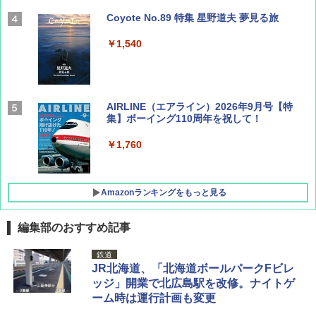
Coyote No.89 特集 星野道夫 夢見る旅
￥1,540
AIRLINE（エアライン）2026年9月号【特
集】ボーイング110周年を祝して！
￥1,760
Amazonランキングをもっと見る
編集部のおすすめ記事
D40 地球の歩き方 チェンマイ タイ北部の魅
[キャンパーズコレクション 山善] ポップアッ
BUNDOK(バンドック)ソロ ドーム 1 EX BDK
鉄道
力的な町 2026～2027 地球の歩き方D アジア
プテント 傘みたいに広げて畳める パッとサ
-08EX カーキ ソロキャンプ ポリエステル フ
JR北海道、「北海道ボールパークFビレ
ッとサンシェード キューブ フルクローズ メ
レーム テント
ッジ」開業で北広島駅を改修。ナイトゲ
ッシュ 簡単設置 ワンタッチテント キャンプ
￥2,079
ーム時は運行計画も変更
&ハイキング カーキ PATC-150(KH)
￥14,800