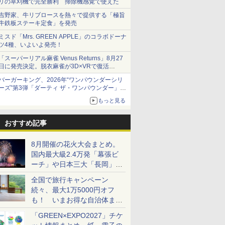
リの草刈機で完全勝利 掃除機感覚で使えた
吉野家、牛リブロースを熱々で提供する「極旨
牛鉄板ステーキ定食」を発売
ミスド「Mrs. GREEN APPLE」のコラボドーナ
ツ4種、いよいよ発売！
「スーパーリアル麻雀 Venus Returns」8月27
日に発売決定。脱衣麻雀が3D×VRで復活
発売から2週間は20%オフになるセールが実施
バーガーキング、2026年“ワンパウンダーシリ
ーズ”第3弾「ダーティ ザ・ワンパウンダー」を
8月7日発売
もっと見る
「特製ガーリックマヨソース」を使用した超大
型チーズバーガー
おすすめ記事
8月開催の花火大会まとめ。
国内最大級2.4万発「幕張ビ
ーチ」や日本三大「長岡」な
ど大型イベント目白押し！
全国で旅行キャンペーン
続々、最大1万5000円オフ
も！ いまお得な自治体まと
め
「GREEN×EXPO2027」チケ