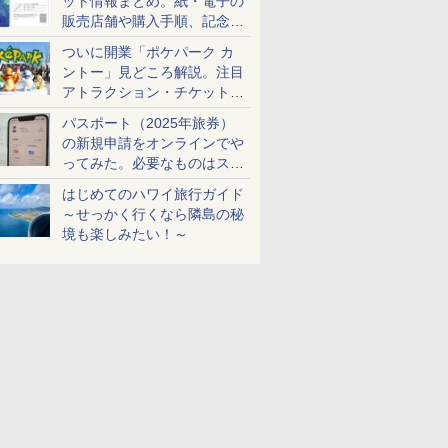
ット情報まとめ。紙・電子の
販売店舗や購入手順、記念チ
ケットも解説
ついに開業「ポケパーク カ
ントー」見どころ解説。注目
アトラクション・チケット手
配・来場前に必要な準備は？
パスポート（2025年旅券）
の新規申請をオンラインでや
ってみた。必要なものはスマ
ホとマイナカードのみ
はじめてのハワイ旅行ガイド
～せっかく行くなら隣島の秘
境も楽しみたい！～