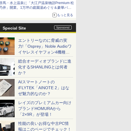
群馬・水上温泉に「大江戸温泉物語Premium 松
乃井」開業。1万坪の庭園湯めぐり＆豪華バイ
キングを体験してきた！
もっと見る
Special Site
エントリーなのに脅威の実
力!「Osprey」Noble Audioワ
イヤレスイヤフォン4機種を
一気に聴く
総合オーディオブランドに進
化するSHANLINGとは何者
か？
AIスマートノートの
iFLYTEK「AINOTE 2」はな
ぜ魅力的なのか？
レイズのプレミアムカー向け
ブランドHOMURAから
「2×9R」が登場！
性能の良いお得な中古PC情
報はこのページでチェック！