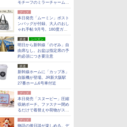
モチーフのミラーチャーム/
デザインポーチほか
グッズ
本日発売「ムーミン」ボスト
ンバッグが付録、大人のおし
ゃれ手帖 9月号。180度ガバ
ッと開いて大容量
鉄道
シーズン
明日から新幹線「のぞみ」自
由席なし。お盆は指定席の予
約必須につき要注意
鉄道
新幹線ホームに「カップ氷」
自販機が登場。JR新大阪駅
27番ホーム6号車付近
グッズ
本日発売「スヌーピー」圧縮
収納ポーチ。ファスナー閉め
るだけで着替えや荷物がスリ
ムにまとまる
グッズ
物語の後日談が楽しめる。デ