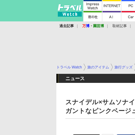
過去記事
万
博
・
園芸博
取材記事
トラベル Watch
旅のアイテム
旅行グッズ
ニュース
スナイデル×サムソナ
ガントなピンクベージ