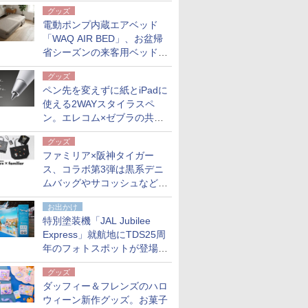
グッズ
電動ポンプ内蔵エアベッド
「WAQ AIR BED」、お盆帰
省シーズンの来客用ベッドに
も。使用後は収納バッグでコ
グッズ
ンパクトに保管
ペン先を変えずに紙とiPadに
使える2WAYスタイラスペ
ン。エレコム×ゼブラの共同
開発
グッズ
ファミリア×阪神タイガー
ス、コラボ第3弾は黒系デニ
ムバッグやサコッシュなど6
点。8月21日オンラインスト
お出かけ
アで発売
特別塗装機「JAL Jubilee
Express」就航地にTDS25周
年のフォトスポットが登場。
10月末まで青森空港に
グッズ
ダッフィー＆フレンズのハロ
ウィーン新作グッズ。お菓子