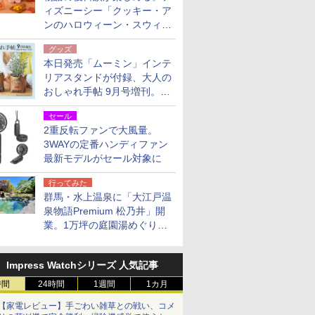
ィズニーシー「クッキー・ア
ンのハロウィーン・スウィー
トサプライズ」限定グッズ公
グッズ
開
本日発売「ムーミン」インテ
リアスタンドが付録、大人の
おしゃれ手帖 9月号増刊。レ
ザー調で高級感ある2個セッ
セール
ト
2重反転ファンで大風量。
3WAYの定番ハンディファン
最新モデルがセール対象に
行ってみた
群馬・水上温泉に「大江戸温
泉物語Premium 松乃井」開
業。1万坪の庭園湯めぐり＆
豪華バイキングを体験してき
た！
Impress Watchシリーズ 人気記事
時間
24時間
1週間
1カ月
【家電レビュー】手ごわい雑草との戦い、コメ