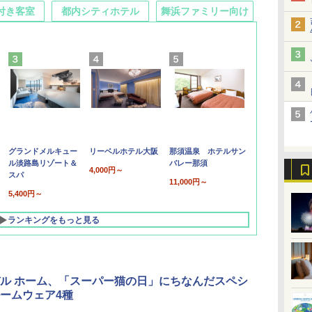
付き客室
都内シティホテル
舞浜ファミリー向け
グランドメルキュー
リーベルホテル大阪
那須温泉 ホテルサン
ル淡路島リゾート＆
バレー那須
4,000円～
スパ
11,000円～
5,400円～
ランキングをもっと見る
ル ホーム、「スーパー猫の日」にちなんだスペシ
ームウェア4種