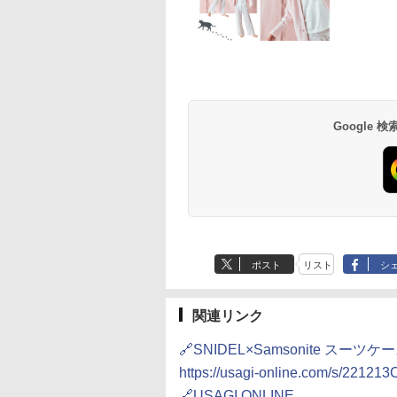
草津温泉 ホテル櫻
品川プリンスホテル
グランドニッコー東
海のサウナ＆スパ
東京ドームホテル
シェラトン・グラン
井
京ベイ 舞浜
オールインクルーシ
デ・トーキョーベ
7,037円～
7,980円～
ブ 島原温泉ホテル
イ・ホテル
14,300円～
6,800円～
南風楼
10,450円～
7,950円～
Google
ポスト
リスト
シ
関連リンク
🔗SNIDEL×Samsonite スーツケ
https://usagi-online.com/s/22
🔗USAGI ONLINE