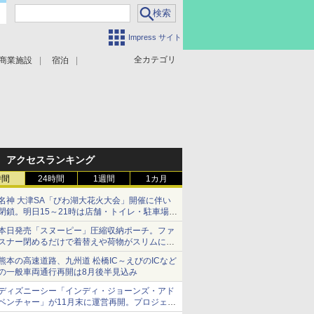
Impress サイト
全カテゴリ
商業施設
宿泊
アクセスランキング
時間
24時間
1週間
1カ月
名神 大津SA「びわ湖大花火大会」開催に伴い
閉鎖。明日15～21時は店舗・トイレ・駐車場の
利用不可
本日発売「スヌーピー」圧縮収納ポーチ。ファ
スナー閉めるだけで着替えや荷物がスリムにま
とまる
熊本の高速道路、九州道 松橋IC～えびのICなど
の一般車両通行再開は8月後半見込み
ディズニーシー「インディ・ジョーンズ・アド
ベンチャー」が11月末に運営再開。プロジェク
ションマッピングを追加、DPAは1500円