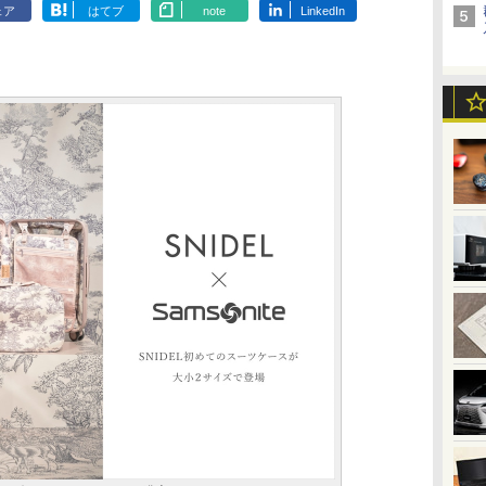
ェア
はてブ
note
LinkedIn