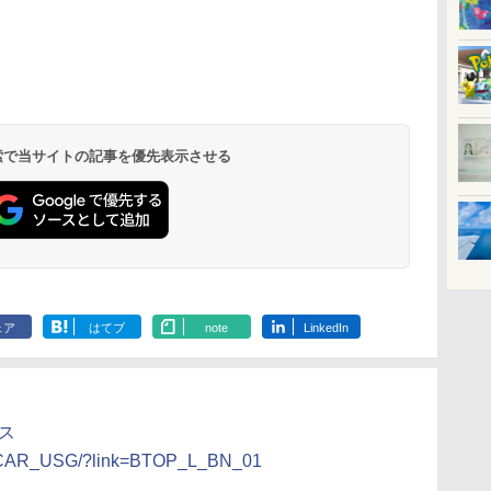
北陸 福井 あわら
品川プリンスホテ
舞浜ビューホテル
箱根湯本温泉 ホテ
ホテルトラスティ東
オリエンタルホテル
下呂温泉 水明館
住友不動産ホテル ヴ
東京ベイ舞浜ホテル
温泉 清風荘（北陸
ル イーストタワー
ｂｙ ＨＵＬＩＣ
ル おかだ
京ベイサイド
東京ベイ
ィラフォンテーヌグラ
ファーストリゾート
8,250円～
最大級の庭園露天風
（旧：東京ベイ舞浜
ンド東京有明
9,958円～
11,200円～
5,450円～
5,200円～
4,290円～
呂の宿 清風荘）
ホテル）
19,541円～
5,758円～
6,070円～
 検索で当サイトの記事を優先表示させる
ェア
はてブ
note
LinkedIn
ース
1213CAR_USG/?link=BTOP_L_BN_01