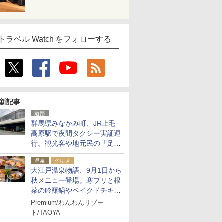
トラベル Watch をフォローする
新記事
道路
群馬県みなかみ町、JR上毛
高原駅で夜間タクシー実証運
行。観光客や地元民の「足が
ない」課題解消へ、木金土に
温泉
グルメ
2台体制
大江戸温泉物語、9月1日から
秋メニュー登場。寒ブリと根
菜の吟醸鍋やベイクドチキ
ン、ショコラ＆栗スイーツも
Premium/わんわんリゾー
食べ放題に
ト/TAOYA