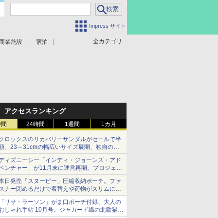
Impress サイト
全カテゴリ
商業施設
宿泊
アクセスランキング
時間
24時間
1週間
1カ月
クロックスのリカバリーサンダルがセールで半
額。23～31cmの幅広いサイズ展開、独自のク
ッション素材を採用
ディズニーシー「インディ・ジョーンズ・アド
ベンチャー」が11月末に運営再開。プロジェク
ションマッピングを追加、DPAは1500円
本日発売「スヌーピー」圧縮収納ポーチ。ファ
スナー閉めるだけで着替えや荷物がスリムにま
とまる
「リサ・ラーソン」がま口ポーチ付録、大人の
おしゃれ手帖 10月号。ジャカード織の北欧猫デ
ザイン