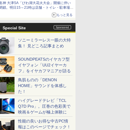
名神 大津SA「びわ湖大花火大会」開催に伴い
閉鎖。明日15～21時は店舗・トイレ・駐車場の
利用不可
もっと見る
Special Site
ソニーミラーレス一眼の大特
集！ 見どころ記事まとめ
SOUNDPEATSのイヤカフ型
イヤフォン「UU2イヤーカ
フ」をイヤカフマニアが語る
鳥肌ものの「DENON
HOME」サウンドを体感し
た！
ハイグレードテレビ「TCL
Q7D Pro」。圧巻の色彩美で
映画＆ゲームが極上体験に
性能の良いお得な中古PC情
報はこのページでチェック！