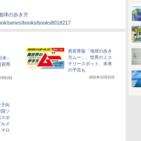
地球の歩き方
ebook/series/books/books8018217
異世界版「地球の歩き
方ムー」。世界のミス
日本」
テリースポット、未来
道府県
の予言も
2021年12月21日
2年9月2日
女子向
韓国ソ
新スポ
グルメ
ラマロ