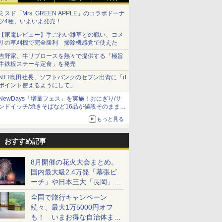
ミスド「Mrs. GREEN APPLE」のコラボドーナ
ツ4種、いよいよ発売！
【家電レビュー】手ごわい雑草との戦い、コメ
リの草刈機で完全勝利 掃除機感覚で使えた
吉野家、牛リブロースを熱々で提供する「極旨
牛鉄板ステーキ定食」を発売
NTT島田社長、ソフトバンクのセブン出資に「d
ポイント使えるようにして」
NewDays「増量フェス」を実施！おにぎり/サ
ンドイッチ/焼きそばなど16品が値段そのままで
ボリュームアップ
もっと見る
おすすめ記事
8月開催の花火大会まとめ。
国内最大級2.4万発「幕張ビ
ーチ」や日本三大「長岡」な
ど大型イベント目白押し！
全国で旅行キャンペーン
続々、最大1万5000円オフ
も！ いまお得な自治体まと