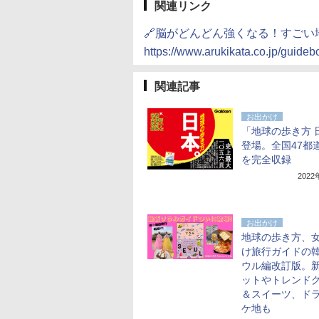
関連リンク
🔗脳がどんどん強くなる！すごい
https://www.arukikata.co.jp/guid
関連記事
お出かけ
「地球の歩き方 
登場。全国47都
を完全収録
202
お出かけ
地球の歩き方、
け旅行ガイドの
ウル編改訂版。
ットやトレンド
＆スイーツ、ド
ケ地も