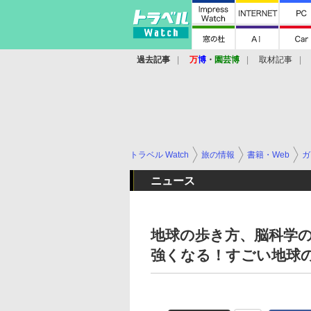
過去記事
万
博
・
園芸博
取材記事
トラベル Watch
旅の情報
書籍・Web
ガ
ニュース
地球の歩き方、脳科学
強くなる！すごい地球