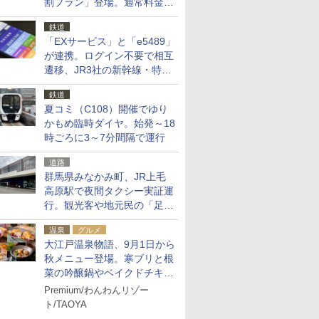
割プラン」登場。通常料金の
およそ半額でお得に夜活
鉄道
「EXサービス」と「e5489」
が連携。ログイン不要で相互
遷移、JR3社の新幹線・特急
予約をアプリで一括確認
鉄道
夏コミ（C108）開催でゆり
かもめ臨時ダイヤ。始発～18
時ごろに3～7分間隔で運行
道路
群馬県みなかみ町、JR上毛
高原駅で夜間タクシー実証運
行。観光客や地元民の「足が
ない」課題解消へ、木金土に
温泉
グルメ
2台体制
大江戸温泉物語、9月1日から
秋メニュー登場。寒ブリと根
菜の吟醸鍋やベイクドチキ
ン、ショコラ＆栗スイーツも
Premium/わんわんリゾー
食べ放題に
ト/TAOYA