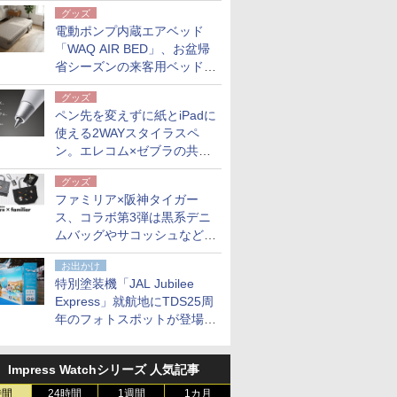
グッズ
電動ポンプ内蔵エアベッド
「WAQ AIR BED」、お盆帰
省シーズンの来客用ベッドに
も。使用後は収納バッグでコ
グッズ
ンパクトに保管
ペン先を変えずに紙とiPadに
使える2WAYスタイラスペ
ン。エレコム×ゼブラの共同
開発
グッズ
ファミリア×阪神タイガー
ス、コラボ第3弾は黒系デニ
ムバッグやサコッシュなど6
点。8月21日オンラインスト
お出かけ
アで発売
特別塗装機「JAL Jubilee
Express」就航地にTDS25周
年のフォトスポットが登場。
10月末まで青森空港に
Impress Watchシリーズ 人気記事
時間
24時間
1週間
1カ月