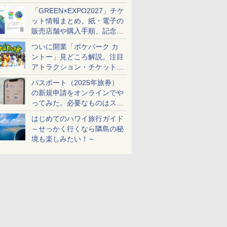
め
「GREEN×EXPO2027」チケ
ット情報まとめ。紙・電子の
販売店舗や購入手順、記念チ
ケットも解説
ついに開業「ポケパーク カ
ントー」見どころ解説。注目
アトラクション・チケット手
配・来場前に必要な準備は？
パスポート（2025年旅券）
の新規申請をオンラインでや
ってみた。必要なものはスマ
ホとマイナカードのみ
はじめてのハワイ旅行ガイド
～せっかく行くなら隣島の秘
境も楽しみたい！～