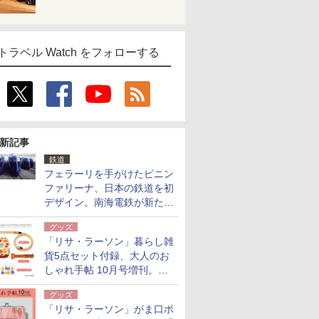
トラベル Watch をフォローする
新記事
鉄道
フェラーリを手がけたピニン
ファリーナ、日本の鉄道を初
デザイン。南海電鉄が新たな
「空港特急」をなにわ筋線へ
グッズ
導入
「リサ・ラーソン」暮らし雑
貨5点セット付録、大人のお
しゃれ手帖 10月号増刊。
USBケーブルや缶ケースなど
グッズ
「リサ・ラーソン」がま口ポ