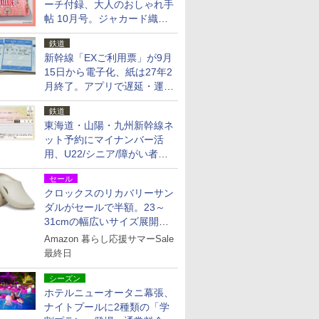
ーチ付録、大人のおしゃれ手
帖 10月号。ジャカード織の
北欧猫デザイン
鉄道
新幹線「EXご利用票」が9月
15日から電子化、紙は27年2
月終了。アプリで遅延・運休
も確認可能に
鉄道
東海道・山陽・九州新幹線ネ
ット予約にマイナンバー活
用、U22/シニア/障がい者割
を9月15日から発売
セール
クロックスのリカバリーサン
ダルがセールで半額。23～
31cmの幅広いサイズ展開、
独自のクッション素材を採用
Amazon 暮らし応援サマーSale
最終日
シーズン
ホテルニューオータニ幕張、
ナイトプールに2種類の「学