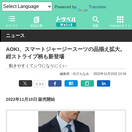
Powered by
Translate
トラベル Watch
旅のアイテム
旅行グッズ
衣類
カテゴリ
過去記事
検索
Impressサイト
ニュース
AOKI、スマートジャージースーツの品揃え拡大。
紺ストライプ柄も新登場
動きやすくてシワになりにくい
編集部：白江ちなみ
2022年11月15日 13:18
リスト
2022年11月10日 販売開始