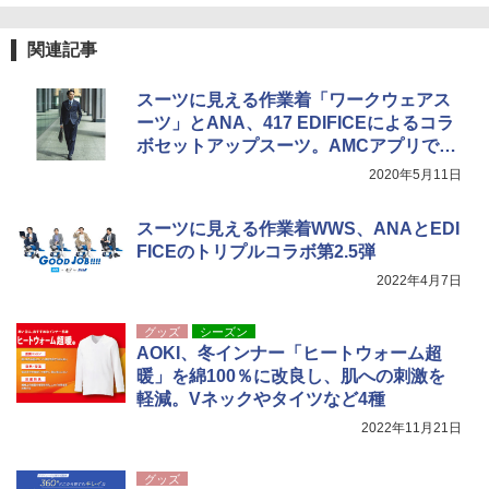
￥9,990
￥4,400
関連記事
[キャンパーズコレクション 山善] 傘みたいに
熊撃退スプレー 熊よけスプレー 熊スプレー
広げるだけ パッとサッとテント キューブワ
【日本企業販売】超強力クマ対策スプレー 30
スーツに見える作業着「ワークウェアス
イド ブラックコーティング フルクローズ メ
0ml（連続噴射30秒）110ml（連続噴射15
ーツ」とANA、417 EDIFICEによるコラ
ッシュ 4人用 簡単設置 ポップアップテント P
秒）射程5～10m 安全ロック搭載 携帯収納袋
ATCW-150B エクルベージュ
付き ヒグマ・イノシシ対策 自治体・教育機
ボセットアップスーツ。AMCアプリで先
関の購入実績 登山・キャンプ・アウトドア・
行発売。一般販売は6月から順次
2020年5月11日
防災用品 長期保存可能 緊急時用 日本国内発
￥-
送
スーツに見える作業着WWS、ANAとEDI
￥3,680
FICEのトリプルコラボ第2.5弾
2022年4月7日
グッズ
シーズン
AOKI、冬インナー「ヒートウォーム超
暖」を綿100％に改良し、肌への刺激を
軽減。Vネックやタイツなど4種
2022年11月21日
グッズ