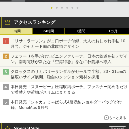
●
●
●
●
●
●
アクセスランキング
1時間
24時間
1週間
1カ月
「リサ・ラーソン」がま口ポーチ付録、大人のおしゃれ手帖 10
月号。ジャカード織の北欧猫デザイン
フェラーリを手がけたピニンファリーナ、日本の鉄道を初デザイ
ン。南海電鉄が新たな「空港特急」をなにわ筋線へ導入
クロックスのリカバリーサンダルがセールで半額。23～31cmの
幅広いサイズ展開、独自のクッション素材を採用
本日発売「スヌーピー」圧縮収納ポーチ。ファスナー閉めるだけ
で着替えや荷物がスリムにまとまる
本日発売「シャカ」じゃばら式4層収納ショルダーバッグが付
録、MonoMax 9月号
もっと見る
Special Site