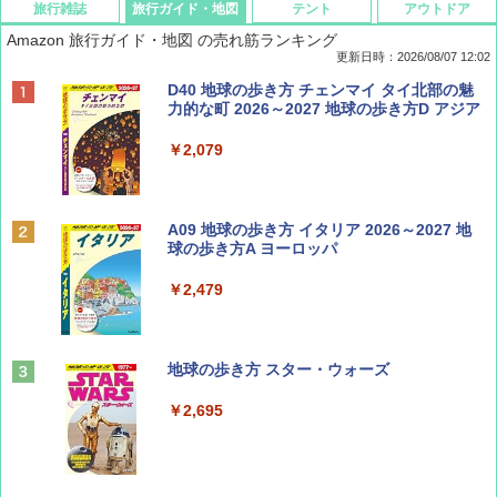
旅行雑誌
旅行ガイド・地図
テント
アウトドア
Amazon 旅行ガイド・地図 の売れ筋ランキング
更新日時：2026/08/07 12:02
ディズニーファン ２０２６年 ９月号 [雑
D40 地球の歩き方 チェンマイ タイ北部の魅
誌] (ＤＩＳＮＥＹ ＦＡＮ)
力的な町 2026～2027 地球の歩き方D アジア
￥713
￥2,079
BE-PAL(ビ-パル) 2026年 9 月号【特別付録:
A09 地球の歩き方 イタリア 2026～2027 地
SOTO ミニマル"旅"財布 ランダム2種】
球の歩き方A ヨーロッパ
￥1,500
￥2,479
山と溪谷 2026年8月号「南アルプス大全」
地球の歩き方 スター・ウォーズ
￥1,540
￥2,695