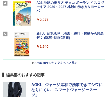
Coyote No.89 特集 星野道夫 夢見る旅
A26 地球の歩き方 チェコ ポーランド スロヴ
ァキア 2026～2027 地球の歩き方A ヨーロッ
パ
￥1,540
￥2,277
AIRLINE（エアライン）2026年9月号【特
新しい日本地理 地図・統計・移動から読み
集】ボーイング110周年を祝して！
解く (講談社現代新書)
￥1,760
￥1,540
Amazonランキングをもっと見る
編集部のおすすめ記事
[キャンパーズコレクション 山善] ポップアッ
DEWEL パラソル 大型 ビーチ アウトドアパ
AOKI、ジャージ素材で洗濯できてシワに
プテント 傘みたいに広げて畳める パッとサ
ラソル ガーデン サイトシート付 折りたたみ
なりにくい「スマートジャージースー
ッとサンシェード キューブ フルクローズ メ
防水 UVカット 4段階高さ調整 軽量 収納袋付
ツ」
ッシュ 簡単設置 ワンタッチテント キャンプ
き
&ハイキング カーキ PATC-150(KH)
￥6,459