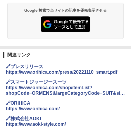
￥6,831
Google 検索で当サイトの記事を優先表示させる
BUNDOK(バンドック)ソロ ドーム 1 EX BDK
PYKES PEAK (パイクスピーク) 着替えテン
-08EX カーキ ソロキャンプ ポリエステル フ
ト プライバシー テント 【中が透けない】 1
レーム テント
人用 折りたたみ 防災グッズ 災害用トイレ ビ
ーチ ピクニック ポップアップテント 携帯 簡
￥14,800
易 トイレテント (ブラック)
￥4,980
GRANDOOR ステンレス保冷剤 2個セット 2
026リニューアル 急速冷凍 空間倍増 衛生的
関連リンク
コンパクト 保冷力長持ち
ENDLESS BASE 《めざましテレビで紹介》
🔗プレスリリース
テント ワンタッチ RENEW 幅200 2-3人用 43
￥2,980
https://www.orihica.com/press/20221110_smart.pdf
500002(88859)
🔗スマートジャージースーツ
￥5,999
ニューエラ New Era キャップ メッシュキャ
https://www.orihica.com/shop/itemList?
ップ 9FORTY AFrame 15226380 NER37C00
shopCode=ORMENS&largeCategoryCode=SUIT&site
94 ストーン ニューエラキャップ 9FORTYA
ManagementTag=41_Smartjersey&displayPattern=2
[キャンパーズコレクション 山善] 傘みたいに
サーフライダーファウンデーション Surfride
🔗ORIHICA
広げるだけ パッとサッとテント ブラックコ
r Foundation コラボ Aフレーム メンズ レデ
https://www.orihica.com/
ーティング フルクローズ メッシュ 3-4人用
ィース 帽子 スナップバック a-frame 9フォー
簡単設置 ポップアップテント エクルベージ
ティー男女兼用ユニセックス 夏用 日除けUV
🔗株式会社AOKI
ュ(BC仕様) PATC-150B(EB)
ケア FREE
https://www.aoki-style.com/