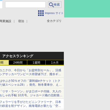
Impress サイト
全カテゴリ
商業施設
宿泊
アクセスランキング
時間
24時間
1週間
1カ月
ユニクロ、今日から「お盆特別セール」。涼感
シアサッカーワンピース待望値下げ、撥水ギア
ショーツは1990円に
はやぶさ50％オフの「新幹線eチケット（トク
だ値スペシャル28）」発売。秋冬乗車分、えき
ねっと限定
「リサ・ラーソン」がま口ポーチ付録、大人の
おしゃれ手帖 10月号。ジャカード織の北欧猫デ
ザイン
フェラーリを手がけたピニンファリーナ、日本
の鉄道を初デザイン。南海電鉄が新たな「空港
特急」をなにわ筋線へ導入