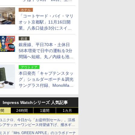
14日・15日
ホテル
「コートヤード・バイ・マリ
オット京都駅」11月16日開
業。八条口徒歩3分にスイー
ト含む全270室、ダイニング
鉄道
も併設
銀座線、平日70本・土休日
58本増発で日中の運転を3分
間隔へ短縮。丸ノ内線も池袋
～中野坂上を4分間隔に
アウトドア
本日発売「キャプテンスタッ
グ」ショルダーポーチ＆調光
サングラス付録、MonoMax
9月号増刊
Impress Watchシリーズ 人気記事
時間
24時間
1週間
1カ月
ユニクロ、今日から「お盆特別セール」。涼感
シアサッカーワンピース待望値下げ、撥水ギア
ショーツは1990円に
ミスド「Mrs. GREEN APPLE」のコラボドーナ