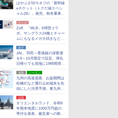
はやぶさ50％オフの「新幹線
eチケット（トクだ値スペシ
ャル28）」発売。秋冬乗車
分、えきねっと限定
グッズ
Zoff、「MLB」6球団コラ
ボ。サングラス24種とチャー
ムにもなるメガネ拭きなど雑
貨24種
航空
JAL、羽田～香港線の深夜便
を9～10月限定で設定。弾丸
日帰りでも現地に19時間滞在
できる
道路
シーズン
九州の高速道路、お盆期間は
松橋ICなど通行止め端末を先
頭にした渋滞予測。東九州道
への迂回は料金調整を実施
話題
オリエンタルランド、令和8
年熊本地震に1000万円超の
寄付を発表。被災者への救援