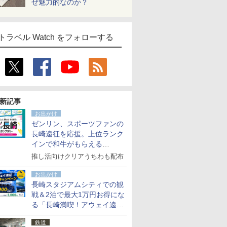
ぜ魅力的なのか？
トラベル Watch をフォローする
新記事
お出かけ
ゼンリン、スポーツファンの
長崎遠征を応援。上位ランク
インで和牛がもらえる
「GO！GO！長崎スタンプラ
推し活向けクリアうちわも配布
リー」
お出かけ
長崎スタジアムシティでの観
戦＆2泊で最大1万円お得にな
る「長崎満喫！アウェイ遠征
応援キャンペーン」
鉄道