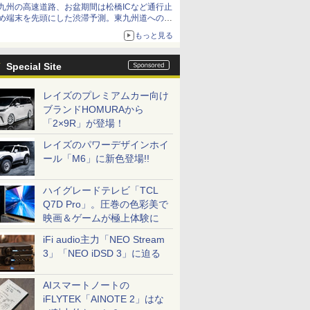
九州の高速道路、お盆期間は松橋ICなど通行止
め端末を先頭にした渋滞予測。東九州道への迂
回は料金調整を実施
もっと見る
Special Site
レイズのプレミアムカー向け
ブランドHOMURAから
「2×9R」が登場！
レイズのパワーデザインホイ
ール「M6」に新色登場!!
ハイグレードテレビ「TCL
Q7D Pro」。圧巻の色彩美で
映画＆ゲームが極上体験に
iFi audio主力「NEO Stream
3」「NEO iDSD 3」に迫る
AIスマートノートの
iFLYTEK「AINOTE 2」はな