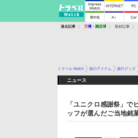
過去記事
万
博
・
園芸博
取材記事
トラベル Watch
旅のアイテム
旅行グッズ
ニュース
「ユニクロ感謝祭」で
ッフが選んだご当地銘