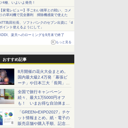
ツ4種、いよいよ発売！
【家電レビュー】手ごわい雑草との戦い、コメ
リの草刈機で完全勝利 掃除機感覚で使えた
NTT島田社長、ソフトバンクのセブン出資に「d
ポイント使えるようにして」
KDDI、楽天へのローミングを9月末で終了
もっと見る
おすすめ記事
8月開催の花火大会まとめ。
国内最大級2.4万発「幕張ビ
ーチ」や日本三大「長岡」な
ど大型イベント目白押し！
全国で旅行キャンペーン
続々、最大1万5000円オフ
も！ いまお得な自治体まと
め
「GREEN×EXPO2027」チケ
ット情報まとめ。紙・電子の
販売店舗や購入手順、記念チ