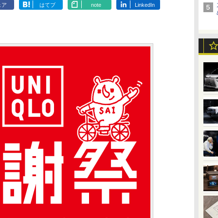
ェア
はてブ
note
LinkedIn