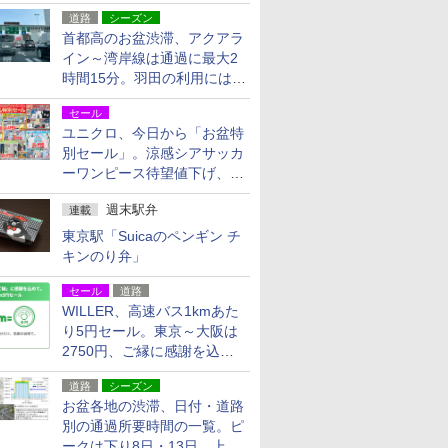
活動・復旧支援
道路
シーズン
首都高のお盆渋滞、アクアラ
イン～湾岸線は通過に最大2
時間15分。羽田の利用には
「空港西出口」の利用検討を
セール
ユニクロ、今日から「お盆特
別セール」。涼感シアサッカ
ーワンピース待望値下げ、撥
水ギアショーツは1990円に
週末駅弁
連載
東京駅「Suicaのペンギン チ
キンのり弁」
セール
道路
WILLER、高速バス1kmあた
り5円セール。東京～大阪は
2750円、ご縁に感謝を込め
た20周年記念キャンペーン
道路
シーズン
お盆各地の渋滞、日付・道路
別の通過所要時間の一覧。ピ
ークは下り8日・13日、上り