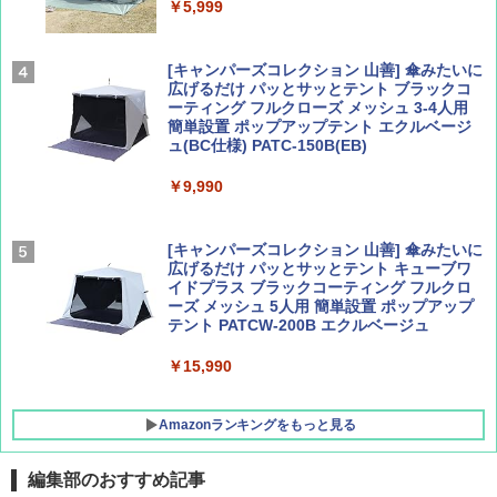
ァキア 2026～2027 地球の歩き方A ヨーロッ
￥5,999
パ
￥1,540
￥2,277
[キャンパーズコレクション 山善] 傘みたいに
広げるだけ パッとサッとテント ブラックコ
ーティング フルクローズ メッシュ 3-4人用
簡単設置 ポップアップテント エクルベージ
AIRLINE（エアライン）2026年9月号【特
新しい日本地理 地図・統計・移動から読み
ュ(BC仕様) PATC-150B(EB)
集】ボーイング110周年を祝して！
解く (講談社現代新書)
￥9,990
￥1,760
￥1,540
[キャンパーズコレクション 山善] 傘みたいに
広げるだけ パッとサッとテント キューブワ
イドプラス ブラックコーティング フルクロ
ーズ メッシュ 5人用 簡単設置 ポップアップ
テント PATCW-200B エクルベージュ
￥15,990
Amazonランキングをもっと見る
編集部のおすすめ記事