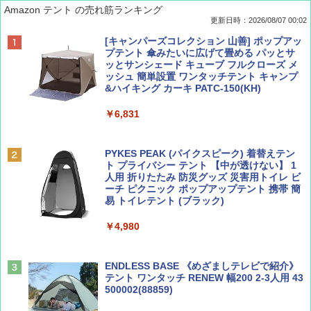
Amazon テント の売れ筋ランキング
更新日時：2026/08/07 00:02
ディズニーファン ２０２６年 ９月号 [雑
D40 地球の歩き方 チェンマイ タイ北部の魅
[キャンパーズコレクション 山善] ポップアッ
誌] (ＤＩＳＮＥＹ ＦＡＮ)
力的な町 2026～2027 地球の歩き方D アジア
プテント 傘みたいに広げて畳める パッとサ
ッとサンシェード キューブ フルクローズ メ
ッシュ 簡単設置 ワンタッチテント キャンプ
￥713
￥2,079
&ハイキング カーキ PATC-150(KH)
￥6,831
BE-PAL(ビ-パル) 2026年 9 月号【特別付録:
A09 地球の歩き方 イタリア 2026～2027 地
SOTO ミニマル"旅"財布 ランダム2種】
球の歩き方A ヨーロッパ
PYKES PEAK (パイクスピーク) 着替えテン
ト プライバシー テント 【中が透けない】 1
￥1,500
￥2,479
人用 折りたたみ 防災グッズ 災害用トイレ ビ
ーチ ピクニック ポップアップテント 携帯 簡
易 トイレテント (ブラック)
山と溪谷 2026年8月号「南アルプス大全」
地球の歩き方 スター・ウォーズ
￥4,980
￥1,540
￥2,695
ENDLESS BASE 《めざましテレビで紹介》
テント ワンタッチ RENEW 幅200 2-3人用 43
500002(88859)
Coyote No.89 特集 星野道夫 夢見る旅
A26 地球の歩き方 チェコ ポーランド スロヴ