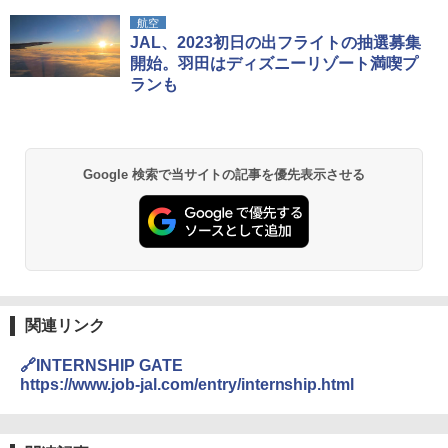
BUNDOK(バンドック)ソロ ドーム 1 EX BDK
航空
-08EX カーキ ソロキャンプ ポリエステル フ
JAL、2023初日の出フライトの抽選募集
レーム テント
開始。羽田はディズニーリゾート満喫プ
ランも
￥14,800
GRANDOOR ステンレス保冷剤 2個セット 2
026リニューアル 急速冷凍 空間倍増 衛生的
Google 検索で当サイトの記事を優先表示させる
コンパクト 保冷力長持ち
￥2,980
DEWEL パラソル 大型 ビーチ アウトドアパ
ラソル ガーデン サイトシート付 折りたたみ
防水 UVカット 4段階高さ調整 軽量 収納袋付
き
関連リンク
￥6,999
🔗INTERNSHIP GATE
https://www.job-jal.com/entry/internship.html
熊撃退スプレー 熊よけスプレー 熊スプレー
【日本企業販売】超強力クマ対策スプレー 30