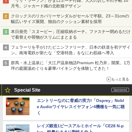
「リサ・ラーソン」がま口ポーチ付録、大人のおしゃれ手帖 10
月号。ジャカード織の北欧猫デザイン
クロックスのリカバリーサンダルがセールで半額。23～31cmの
幅広いサイズ展開、独自のクッション素材を採用
本日発売「スヌーピー」圧縮収納ポーチ。ファスナー閉めるだけ
で着替えや荷物がスリムにまとまる
フェラーリを手がけたピニンファリーナ、日本の鉄道を初デザイ
ン。南海電鉄が新たな「空港特急」をなにわ筋線へ導入
群馬・水上温泉に「大江戸温泉物語Premium 松乃井」開業。1万
坪の庭園湯めぐり＆豪華バイキングを体験してきた！
もっと見る
Special Site
エントリーなのに脅威の実力!「Osprey」Nobl
e Audioワイヤレスイヤフォン4機種を一気に聴
く
レイズ鍛造1ピースアルミホイール「CE28 N-p