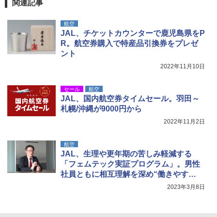
0ml（連続噴射30秒）110ml（連続噴射15
関連記事
秒）射程5～10m 安全ロック搭載 携帯収納袋
付き ヒグマ・イノシシ対策 自治体・教育機
航空
関の購入実績 登山・キャンプ・アウトドア・
JAL、チケットカウンターで鹿児島県をP
防災用品 長期保存可能 緊急時用 日本国内発
送
R。航空券購入で特産品引換券をプレゼ
ント
￥3,680
2022年11月10日
着替えテント トイレテント 透けない【換気
セール
航空
通気窓付き】収納袋付き UVカット 防水 防災
JAL、国内航空券タイムセール。羽田～
コンパクト iimono117 (ブルー)
札幌/沖縄が9000円から
2022年11月2日
￥3,080
航空
JAL、生理や更年期の苦しみ軽減する
「フェムテック実証プログラム」。男性
社員ともに相互理解を深め“働きやす
さ”追求へ
2023年3月8日