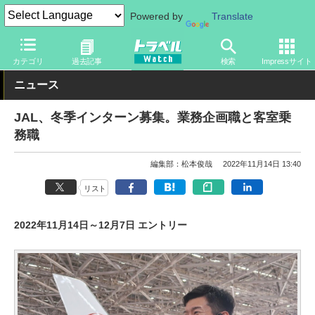
Powered by
Translate
トラベル Watch
企業・政府・官庁
国内エアライン
JAL
カテゴリ
過去記事
検索
Impressサイト
ニュース
JAL、冬季インターン募集。業務企画職と客室乗
務職
編集部：松本俊哉
2022年11月14日 13:40
リスト
2022年11月14日～12月7日 エントリー