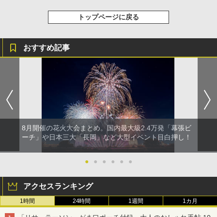
トップページに戻る
おすすめ記事
8月開催の花火大会まとめ。国内最大級2.4万発「幕張ビ
ーチ」や日本三大「長岡」など大型イベント目白押し！
●
●
●
●
●
●
アクセスランキング
1時間
24時間
1週間
1カ月