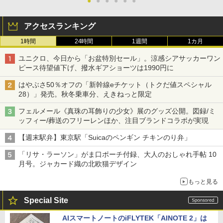
●
●
●
●
●
●
アクセスランキング
1時間
24時間
1週間
1カ月
ユニクロ、今日から「お盆特別セール」。涼感シアサッカーワン
ピース待望値下げ、撥水ギアショーツは1990円に
はやぶさ50％オフの「新幹線eチケット（トクだ値スペシャル
28）」発売。秋冬乗車分、えきねっと限定
フェルメール《真珠の耳飾りの少女》展のグッズ公開。図録/ミ
ッフィー/葬送のフリーレンほか、注目ブランドコラボが実現
【週末駅弁】東京駅「Suicaのペンギン チキンのり弁」
「リサ・ラーソン」がま口ポーチ付録、大人のおしゃれ手帖 10
月号。ジャカード織の北欧猫デザイン
もっと見る
Special Site
AIスマートノートのiFLYTEK「AINOTE 2」は