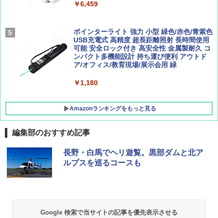
￥9,990
￥6,459
￥1,760
￥1,540
[キャンパーズコレクション 山善] 傘みたいに
ポインターライト 強力 小型 緑色/赤色/青紫色
広げるだけ パッとサッとテント キューブワ
USB充電式 高精度 超長距離照射 長時間使用
イド ブラックコーティング フルクローズ メ
可能 安全ロック付き 高安全性 金属製耐久 コ
ッシュ 4人用 簡単設置 ポップアップテント P
ンパクト多機能設計 持ち運び便利 アウトド
ATCW-150B エクルベージュ
ア/オフィス/教育現場/展示会用 緑
￥-
￥1,180
Amazonランキングをもっと見る
編集部のおすすめ記事
長野・白馬でヘリ遊覧。黒部ダムと北ア
ルプスを巡るコースも
Google 検索で当サイトの記事を優先表示させる