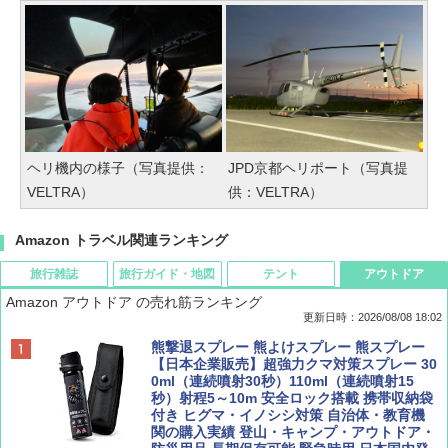
ヘリ機内の様子（写真提供：
JPD京都ヘリポート（写真提
VELTRA）
供：VELTRA）
Amazon トラベル関連ランキング
旅行雑誌
旅行ガイド・地図
テント
アウトドア
Amazon アウトドア の売れ筋ランキング
更新日時：2026/08/08 18:02
BE-PAL(ビ-パル) 2026年 9 月号【特別付録:
D40 地球の歩き方 チェンマイ タイ北部の魅
[キャンパーズコレクション 山善] ポップアッ
熊撃退スプレー 熊よけスプレー 熊スプレー
SOTO ミニマル"旅"財布 ランダム2種】
力的な町 2026～2027 地球の歩き方D アジア
プテント 傘みたいに広げて畳める パッとサ
【日本企業販売】超強力クマ対策スプレー 30
ッとサンシェード キューブ フルクローズ メ
0ml（連続噴射30秒）110ml（連続噴射15
ッシュ 簡単設置 ワンタッチテント キャンプ
秒）射程5～10m 安全ロック搭載 携帯収納袋
￥1,500
￥2,079
&ハイキング カーキ PATC-150(KH)
付き ヒグマ・イノシシ対策 自治体・教育機
関の購入実績 登山・キャンプ・アウトドア・