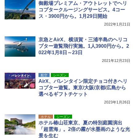
御殿場プレミアム・アウトレットでヘリ
コプタークルージングサービス。4コー
ス・3900円から。1月29日開始
2022年1月21日
京急とAirX、横須賀・三浦半島のヘリコ
プター遊覧飛行実施。1人3900円から。2
022年1月8日～23日
2021年12月23日
航空
シーズン
AirX、バレンタイン限定チョコ付きヘリ
コプター遊覧。東京/大阪/京都/広島から
選べるギフトチケット
2023年1月26日
ホテル
シーズン
ホテル椿山荘東京、夏の特別庭園演出
「超雲海」。2倍の霧が水墨画のような光
景を生む