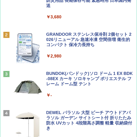
防災用品 長期保存可能 緊急時用 日本国内発
￥6,830
送
ディズニーファン ２０２６年 ９月号 [雑
地球の歩き方 スター・ウォーズ
誌] (ＤＩＳＮＥＹ ＦＡＮ)
￥3,680
PYKES PEAK (パイクスピーク) 着替えテン
￥2,695
ト プライバシー テント 【中が透けない】 1
￥713
人用 折りたたみ 防災グッズ 災害用トイレ ビ
ーチ ピクニック ポップアップテント 携帯 簡
GRANDOOR ステンレス保冷剤 2個セット 2
易 トイレテント (グレー)
026リニューアル 急速冷凍 空間倍増 衛生的
コンパクト 保冷力長持ち
山と溪谷 2026年8月号「南アルプス大全」
A09 地球の歩き方 イタリア 2026～2027 地
￥4,980
球の歩き方A ヨーロッパ
￥2,980
￥1,540
￥2,479
ENDLESS BASE 《めざましテレビで紹介》
テント ワンタッチ RENEW 幅200 2-3人用 43
BUNDOK(バンドック)ソロ ドーム 1 EX BDK
500002(88859)
-08EX カーキ ソロキャンプ ポリエステル フ
レーム ドーム型 テント
Coyote No.89 特集 星野道夫 夢見る旅
A26 地球の歩き方 チェコ ポーランド スロヴ
ァキア 2026～2027 地球の歩き方A ヨーロッ
￥5,999
パ
￥-
￥1,540
￥2,277
[キャンパーズコレクション 山善] 傘みたいに
広げるだけ パッとサッとテント ブラックコ
DEWEL パラソル 大型 ビーチ アウトドアパ
ーティング フルクローズ メッシュ 3-4人用
ラソル ガーデン サイトシート付 折りたたみ
簡単設置 ポップアップテント エクルベージ
防水 UVカット 4段階高さ調整 軽量 収納袋付
AIRLINE（エアライン）2026年9月号【特
新しい日本地理 地図・統計・移動から読み
ュ(BC仕様) PATC-150B(EB)
き
集】ボーイング110周年を祝して！
解く (講談社現代新書)