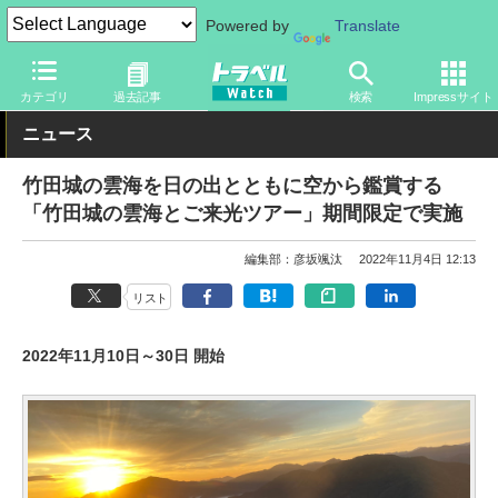
Powered by
Translate
トラベル Watch
地域
国内旅行
近畿
カテゴリ
過去記事
検索
Impressサイト
ニュース
竹田城の雲海を日の出とともに空から鑑賞する
「竹田城の雲海とご来光ツアー」期間限定で実施
編集部：彦坂颯汰
2022年11月4日 12:13
リスト
2022年11月10日～30日 開始