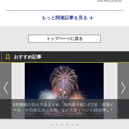
2023年2月10日
もっと関連記事を見る
トップページに戻る
おすすめ記事
8月開催の花火大会まとめ。国内最大級2.4万発「幕張ビ
ーチ」や日本三大「長岡」など大型イベント目白押し！
●
●
●
●
●
●