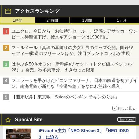
アクセスランキング
1時間
24時間
1週間
1カ月
ユニクロ、今日から「お盆特別セール」。涼感シアサッカーワン
ピース待望値下げ、撥水ギアショーツは1990円に
フェルメール《真珠の耳飾りの少女》展のグッズ公開。図録/ミ
ッフィー/葬送のフリーレンほか、注目ブランドコラボが実現
はやぶさ50％オフの「新幹線eチケット（トクだ値スペシャル
28）」発売。秋冬乗車分、えきねっと限定
フェラーリを手がけたピニンファリーナ、日本の鉄道を初デザイ
ン。南海電鉄が新たな「空港特急」をなにわ筋線へ導入
【週末駅弁】東京駅「Suicaのペンギン チキンのり弁」
もっと見る
Special Site
iFi audio主力「NEO Stream 3」「NEO iDSD
3」に迫る