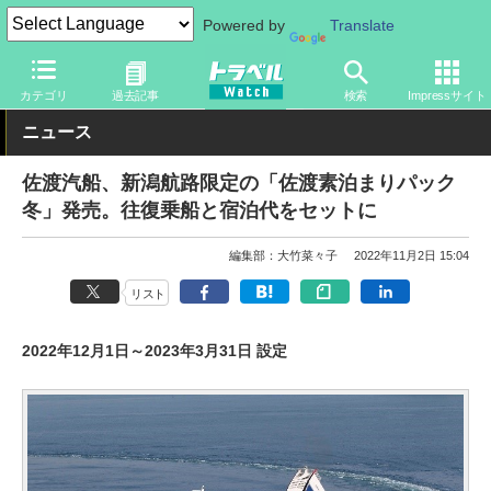
Powered by
Translate
トラベル Watch
旅の方法
船旅
船
カテゴリ
過去記事
検索
Impressサイト
ニュース
佐渡汽船、新潟航路限定の「佐渡素泊まりパック
冬」発売。往復乗船と宿泊代をセットに
編集部：大竹菜々子
2022年11月2日 15:04
リスト
2022年12月1日～2023年3月31日 設定