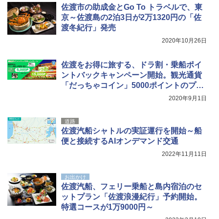
佐渡市の助成金とGo To トラベルで、東
京～佐渡島の2泊3日が2万1320円の「佐
渡冬紀行」発売
2020年10月26日
佐渡をお得に旅する、ドラ割・乗船ポイ
ントバックキャンペーン開始。観光通貨
「だっちゃコイン」5000ポイントのプレ
ゼントも
2020年9月1日
道路
佐渡汽船シャトルの実証運行を開始～船
便と接続するAIオンデマンド交通
2022年11月11日
お出かけ
佐渡汽船、フェリー乗船と島内宿泊のセ
ットプラン「佐渡浪漫紀行」予約開始。
特選コースが1万9000円～