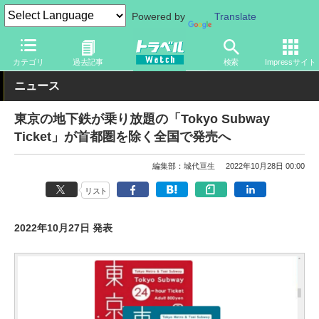
Powered by
Translate
トラベル Watch
旅の方法
鉄旅
鉄道
カテゴリ
過去記事
検索
Impressサイト
ニュース
東京の地下鉄が乗り放題の「Tokyo Subway
Ticket」が首都圏を除く全国で発売へ
編集部：城代亘生
2022年10月28日 00:00
リスト
2022年10月27日 発表