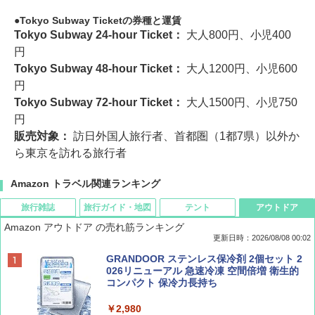
Tokyo Subway Ticketの券種と運賃
Tokyo Subway 24-hour Ticket：
大人800円、小児400
円
Tokyo Subway 48-hour Ticket：
大人1200円、小児600
円
Tokyo Subway 72-hour Ticket：
大人1500円、小児750
円
販売対象：
訪日外国人旅行者、首都圏（1都7県）以外か
ら東京を訪れる旅行者
Amazon トラベル関連ランキング
旅行雑誌
旅行ガイド・地図
テント
アウトドア
Amazon アウトドア の売れ筋ランキング
更新日時：2026/08/08 00:02
BE-PAL(ビ-パル) 2026年 9 月号【特別付録:
D40 地球の歩き方 チェンマイ タイ北部の魅
[キャンパーズコレクション 山善] ポップアッ
GRANDOOR ステンレス保冷剤 2個セット 2
SOTO ミニマル"旅"財布 ランダム2種】
力的な町 2026～2027 地球の歩き方D アジア
プテント 傘みたいに広げて畳める パッとサ
026リニューアル 急速冷凍 空間倍増 衛生的
ッとサンシェード キューブ フルクローズ メ
コンパクト 保冷力長持ち
ッシュ 簡単設置 ワンタッチテント キャンプ
￥1,500
￥2,079
&ハイキング カーキ PATC-150(KH)
￥2,980