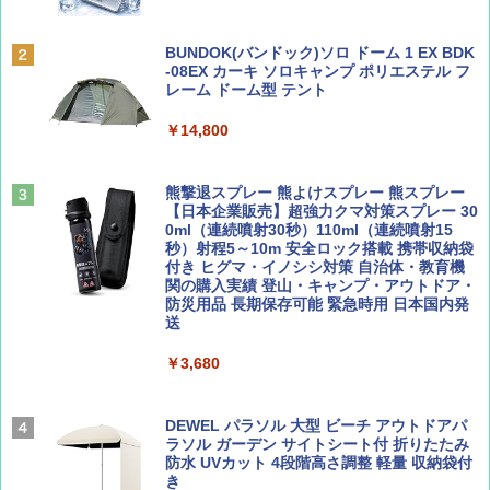
￥6,831
ディズニーファン ２０２６年 ９月号 [雑
地球の歩き方 スター・ウォーズ
BUNDOK(バンドック)ソロ ドーム 1 EX BDK
誌] (ＤＩＳＮＥＹ ＦＡＮ)
-08EX カーキ ソロキャンプ ポリエステル フ
PYKES PEAK (パイクスピーク) 着替えテン
レーム ドーム型 テント
￥2,695
ト プライバシー テント 【中が透けない】 1
￥713
人用 折りたたみ 防災グッズ 災害用トイレ ビ
￥14,800
ーチ ピクニック ポップアップテント 携帯 簡
易 トイレテント (ブラック)
山と溪谷 2026年8月号「南アルプス大全」
僕が見た未来【完全版】
熊撃退スプレー 熊よけスプレー 熊スプレー
￥4,980
【日本企業販売】超強力クマ対策スプレー 30
￥1,540
￥0
0ml（連続噴射30秒）110ml（連続噴射15
秒）射程5～10m 安全ロック搭載 携帯収納袋
ENDLESS BASE 《めざましテレビで紹介》
付き ヒグマ・イノシシ対策 自治体・教育機
テント ワンタッチ RENEW 幅200 2-3人用 43
関の購入実績 登山・キャンプ・アウトドア・
500002(88859)
防災用品 長期保存可能 緊急時用 日本国内発
送
Coyote No.89 特集 星野道夫 夢見る旅
A26 地球の歩き方 チェコ ポーランド スロヴ
ァキア 2026～2027 地球の歩き方A ヨーロッ
￥5,999
パ
￥3,680
￥1,540
￥2,277
[キャンパーズコレクション 山善] 傘みたいに
広げるだけ パッとサッとテント ブラックコ
DEWEL パラソル 大型 ビーチ アウトドアパ
ーティング フルクローズ メッシュ 3-4人用
ラソル ガーデン サイトシート付 折りたたみ
簡単設置 ポップアップテント エクルベージ
防水 UVカット 4段階高さ調整 軽量 収納袋付
AIRLINE（エアライン）2026年9月号【特
A09 地球の歩き方 イタリア 2026～2027 地
ュ(BC仕様) PATC-150B(EB)
き
集】ボーイング110周年を祝して！
球の歩き方A ヨーロッパ