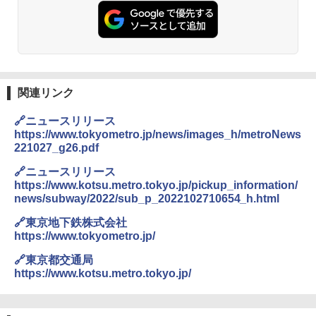
関連リンク
🔗ニュースリリース
https://www.tokyometro.jp/news/images_h/metroNews
221027_g26.pdf
🔗ニュースリリース
https://www.kotsu.metro.tokyo.jp/pickup_information/
news/subway/2022/sub_p_2022102710654_h.html
🔗東京地下鉄株式会社
https://www.tokyometro.jp/
🔗東京都交通局
https://www.kotsu.metro.tokyo.jp/