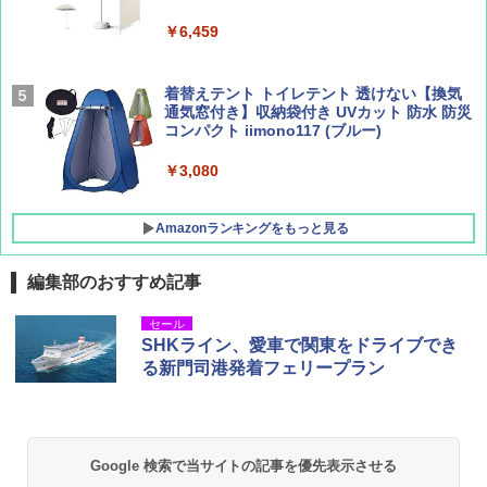
￥9,990
￥6,459
￥1,760
￥2,479
[キャンパーズコレクション 山善] 傘みたいに
着替えテント トイレテント 透けない【換気
広げるだけ パッとサッとテント キューブワ
通気窓付き】収納袋付き UVカット 防水 防災
イド ブラックコーティング フルクローズ メ
コンパクト iimono117 (ブルー)
ッシュ 4人用 簡単設置 ポップアップテント P
ATCW-150B エクルベージュ
￥3,080
￥-
Amazonランキングをもっと見る
編集部のおすすめ記事
セール
SHKライン、愛車で関東をドライブでき
る新門司港発着フェリープラン
Google 検索で当サイトの記事を優先表示させる