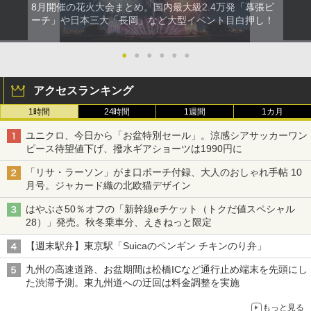
8月開催の花火大会まとめ。国内最大級2.4万発「幕張ビ
ーチ」や日本三大「長岡」など大型イベント目白押し！
●
●
●
●
●
●
アクセスランキング
1時間
24時間
1週間
1カ月
ユニクロ、今日から「お盆特別セール」。涼感シアサッカーワン
ピース待望値下げ、撥水ギアショーツは1990円に
「リサ・ラーソン」がま口ポーチ付録、大人のおしゃれ手帖 10
月号。ジャカード織の北欧猫デザイン
はやぶさ50％オフの「新幹線eチケット（トクだ値スペシャル
28）」発売。秋冬乗車分、えきねっと限定
【週末駅弁】東京駅「Suicaのペンギン チキンのり弁」
九州の高速道路、お盆期間は松橋ICなど通行止め端末を先頭にし
た渋滞予測。東九州道への迂回は料金調整を実施
もっと見る