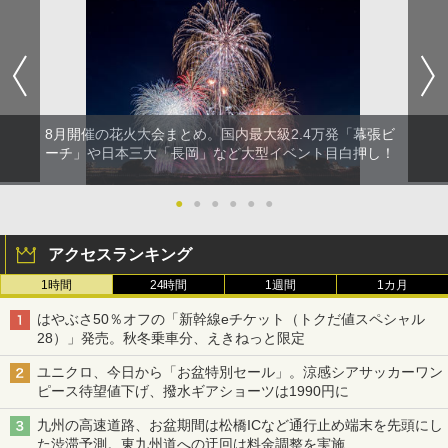
8月開催の花火大会まとめ。国内最大級2.4万発「幕張ビ
ーチ」や日本三大「長岡」など大型イベント目白押し！
●
●
●
●
●
●
アクセスランキング
1時間
24時間
1週間
1カ月
はやぶさ50％オフの「新幹線eチケット（トクだ値スペシャル
28）」発売。秋冬乗車分、えきねっと限定
ユニクロ、今日から「お盆特別セール」。涼感シアサッカーワン
ピース待望値下げ、撥水ギアショーツは1990円に
九州の高速道路、お盆期間は松橋ICなど通行止め端末を先頭にし
た渋滞予測。東九州道への迂回は料金調整を実施