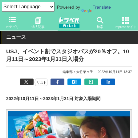
Powered by
Translate
トラベル Watch
旅の情報
観光地
USJ
カテゴリ
過去記事
検索
Impressサイト
ニュース
USJ、イベント割でスタジオパスが20％オフ。10
月11日～2023年1月31日入場分
編集部：大竹菜々子
2022年10月11日 13:37
リスト
2022年10月11日～2023年1月31日 対象入場期間