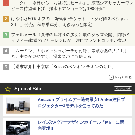
ユニクロ、今日から「お盆特別セール」。涼感シアサッカーワン
ピース待望値下げ、撥水ギアショーツは1990円に
はやぶさ50％オフの「新幹線eチケット（トクだ値スペシャル
28）」発売。秋冬乗車分、えきねっと限定
フェルメール《真珠の耳飾りの少女》展のグッズ公開。図録/ミ
ッフィー/葬送のフリーレンほか、注目ブランドコラボが実現
「ムーミン」大小メッシュポーチが付録、素敵なあの人 11月
号。中身が見やすく、温泉スパにも使える
【週末駅弁】東京駅「Suicaのペンギン チキンのり弁」
もっと見る
Special Site
Amazon プライムデー過去最安! Anker注目プ
ロジェクター3モデルを使ってみた
レイズのパワーデザインホイール「M6」に新
色登場!!