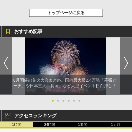
トップページに戻る
おすすめ記事
8月開催の花火大会まとめ。国内最大級2.4万発「幕張ビ
ーチ」や日本三大「長岡」など大型イベント目白押し！
●
●
●
●
●
●
アクセスランキング
1時間
24時間
1週間
1カ月