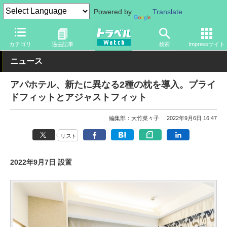
Powered by
Translate
トラベル Watch
旅の情報
ホテル・旅館
宿泊
カテゴリ
過去記事
検索
Impressサイト
ニュース
アパホテル、新たに異なる2種の枕を導入。プライ
ドフィットとアジャストフィット
編集部：大竹菜々子
2022年9月6日 16:47
リスト
2022年9月7日 設置