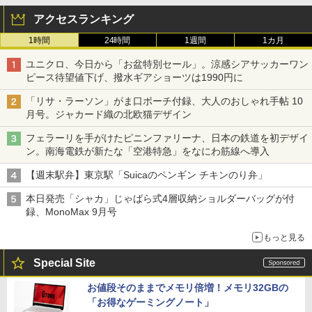
アクセスランキング
1時間
24時間
1週間
1カ月
ユニクロ、今日から「お盆特別セール」。涼感シアサッカーワン
ピース待望値下げ、撥水ギアショーツは1990円に
「リサ・ラーソン」がま口ポーチ付録、大人のおしゃれ手帖 10
月号。ジャカード織の北欧猫デザイン
フェラーリを手がけたピニンファリーナ、日本の鉄道を初デザイ
ン。南海電鉄が新たな「空港特急」をなにわ筋線へ導入
【週末駅弁】東京駅「Suicaのペンギン チキンのり弁」
本日発売「シャカ」じゃばら式4層収納ショルダーバッグが付
録、MonoMax 9月号
もっと見る
Special Site
お値段そのままでメモリ倍増！メモリ32GBの
「お得なゲーミングノート」