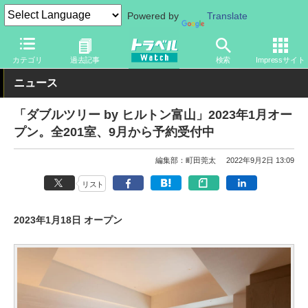
Powered by
Translate
トラベル Watch
旅の情報
ホテル・旅館
宿泊
カテゴリ
過去記事
検索
Impressサイト
ニュース
「ダブルツリー by ヒルトン富山」2023年1月オー
プン。全201室、9月から予約受付中
編集部：町田莞太
2022年9月2日 13:09
リスト
2023年1月18日 オープン