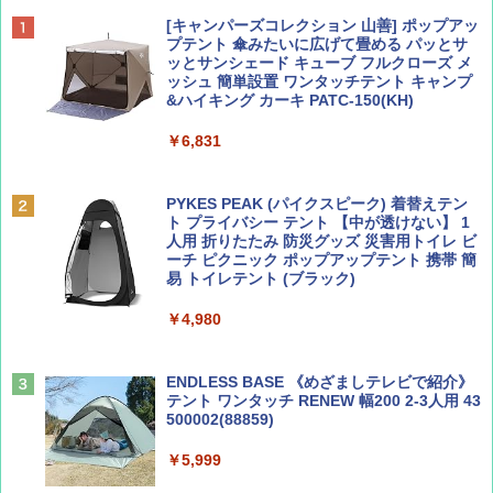
ディズニーファン ２０２６年 ９月号 [雑
D40 地球の歩き方 チェンマイ タイ北部の魅
[キャンパーズコレクション 山善] ポップアッ
誌] (ＤＩＳＮＥＹ ＦＡＮ)
力的な町 2026～2027 地球の歩き方D アジア
プテント 傘みたいに広げて畳める パッとサ
ッとサンシェード キューブ フルクローズ メ
ッシュ 簡単設置 ワンタッチテント キャンプ
￥713
￥2,079
&ハイキング カーキ PATC-150(KH)
￥6,831
BE-PAL(ビ-パル) 2026年 9 月号【特別付録:
A09 地球の歩き方 イタリア 2026～2027 地
SOTO ミニマル"旅"財布 ランダム2種】
球の歩き方A ヨーロッパ
PYKES PEAK (パイクスピーク) 着替えテン
ト プライバシー テント 【中が透けない】 1
￥1,500
￥2,479
人用 折りたたみ 防災グッズ 災害用トイレ ビ
ーチ ピクニック ポップアップテント 携帯 簡
易 トイレテント (ブラック)
山と溪谷 2026年8月号「南アルプス大全」
地球の歩き方 スター・ウォーズ
￥4,980
￥1,540
￥2,695
ENDLESS BASE 《めざましテレビで紹介》
テント ワンタッチ RENEW 幅200 2-3人用 43
500002(88859)
Coyote No.89 特集 星野道夫 夢見る旅
A26 地球の歩き方 チェコ ポーランド スロヴ
ァキア 2026～2027 地球の歩き方A ヨーロッ
￥5,999
パ
￥1,540