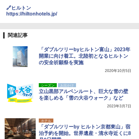
r Foundation コラボ Aフレーム メンズ レデ
%B1%20%E4%BA%88%E7%B4%84%E9%96%8B%E5
ィース 帽子 スナップバック a-frame 9フォー
🔗ヒルトン
%A7%8B%E3%81%AE%E3%81%8A%E7%9F%A5%E
ティー男女兼用ユニセックス 夏用 日除けUV
https://hiltonhotels.jp/
3%82%89%E3%81%9B.pdf
ケア FREE
￥4,400
関連記事
熊撃退スプレー 熊よけスプレー 熊スプレー
「ダブルツリーbyヒルトン富山」2023年
【日本企業販売】超強力クマ対策スプレー 30
開業に向け着工。北陸初となるヒルトン
0ml（連続噴射30秒）110ml（連続噴射15
秒）射程5～10m 安全ロック搭載 携帯収納袋
の安全祈願祭を実施
付き ヒグマ・イノシシ対策 自治体・教育機
2020年10月5日
関の購入実績 登山・キャンプ・アウトドア・
防災用品 長期保存可能 緊急時用 日本国内発
送
シーズン
お出かけ
立山黒部アルペンルート、巨大な雪の壁
￥3,680
を楽しめる「雪の大谷ウォーク」など
2023年3月7日
ホテル
「ダブルツリーby ヒルトン京都東山」宿
泊予約を開始。世界遺産・清水寺近くに8