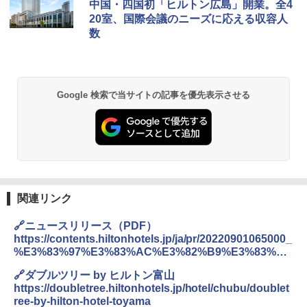
中国・四国初「ヒルトン広島」開業。全4
防水 UVカット 4段階高さ調整 軽量 収納袋付
20室、国際会議のニーズに応える収容人
き
数
￥6,459
BUNDOK(バンドック)ソロ ドーム 1 EX BDK
Google 検索で当サイトの記事を優先表示させる
-08EX カーキ ソロキャンプ ポリエステル フ
レーム テント
￥14,800
GRANDOOR ステンレス保冷剤 2個セット 2
026リニューアル 急速冷凍 空間倍増 衛生的
コンパクト 保冷力長持ち
関連リンク
￥2,980
🔗ニュースリリース（PDF）
https://contents.hiltonhotels.jp/ja/pr/20220901065000_
%E3%83%97%E3%83%AC%E3%82%B9%E3%83%AA
ニューエラ New Era キャップ メッシュキャ
%E3%83%AA%E3%83%BC%E3%82%B9%E3%80%80
ップ 9FORTY AFrame 15226380 NER37C00
🔗ダブルツリー by ヒルトン富山
%E3%83%80%E3%83%96%E3%83%AB%E3%83%84
94 ストーン ニューエラキャップ 9FORTYA
https://doubletree.hiltonhotels.jp/hotel/chubu/doublet
%E3%83%AA%E3%83%BCby%E3%83%92%E3%83%
サーフライダーファウンデーション Surfride
ree-by-hilton-hotel-toyama
AB%E3%83%88%E3%83%B3%E5%AF%8C%E5%B1