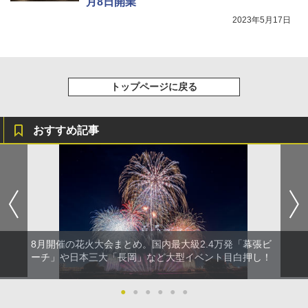
月8日開業
2023年5月17日
トップページに戻る
おすすめ記事
8月開催の花火大会まとめ。国内最大級2.4万発「幕張ビ
ーチ」や日本三大「長岡」など大型イベント目白押し！
●
●
●
●
●
●