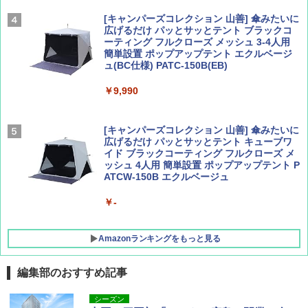
￥2,277
[キャンパーズコレクション 山善] 傘みたいに
広げるだけ パッとサッとテント ブラックコ
ーティング フルクローズ メッシュ 3-4人用
簡単設置 ポップアップテント エクルベージ
AIRLINE（エアライン）2026年9月号【特
新しい日本地理 地図・統計・移動から読み
ュ(BC仕様) PATC-150B(EB)
集】ボーイング110周年を祝して！
解く (講談社現代新書)
￥9,990
￥1,760
￥1,540
[キャンパーズコレクション 山善] 傘みたいに
広げるだけ パッとサッとテント キューブワ
イド ブラックコーティング フルクローズ メ
ッシュ 4人用 簡単設置 ポップアップテント P
ATCW-150B エクルベージュ
￥-
Amazonランキングをもっと見る
編集部のおすすめ記事
DEWEL パラソル 大型 ビーチ アウトドアパ
シーズン
ラソル ガーデン サイトシート付 折りたたみ