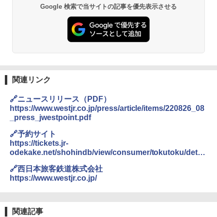
BUNDOK(バンドック)ソロ ドーム 1 EX BDK
Google 検索で当サイトの記事を優先表示させる
PYKES PEAK (パイクスピーク) 着替えテン
-08EX カーキ ソロキャンプ ポリエステル フ
ト プライバシー テント 【中が透けない】 1
レーム テント
人用 折りたたみ 防災グッズ 災害用トイレ ビ
ーチ ピクニック ポップアップテント 携帯 簡
￥14,800
易 トイレテント (ブラック)
￥4,980
GRANDOOR ステンレス保冷剤 2個セット 2
026リニューアル 急速冷凍 空間倍増 衛生的
コンパクト 保冷力長持ち
関連リンク
ENDLESS BASE 《めざましテレビで紹介》
テント ワンタッチ RENEW 幅200 2-3人用 43
￥2,980
🔗ニュースリリース（PDF）
500002(88859)
https://www.westjr.co.jp/press/article/items/220826_08
_press_jwestpoint.pdf
￥5,999
ニューエラ New Era キャップ メッシュキャ
ップ 9FORTY AFrame 15226380 NER37C00
🔗予約サイト
94 ストーン ニューエラキャップ 9FORTYA
https://tickets.jr-
[キャンパーズコレクション 山善] 傘みたいに
サーフライダーファウンデーション Surfride
odekake.net/shohindb/view/consumer/tokutoku/detail
広げるだけ パッとサッとテント ブラックコ
r Foundation コラボ Aフレーム メンズ レデ
.html?staticShnId=100010581
ーティング フルクローズ メッシュ 3-4人用
ィース 帽子 スナップバック a-frame 9フォー
🔗西日本旅客鉄道株式会社
簡単設置 ポップアップテント エクルベージ
ティー男女兼用ユニセックス 夏用 日除けUV
https://www.westjr.co.jp/
ュ(BC仕様) PATC-150B(EB)
ケア FREE
￥9,990
￥4,400
関連記事