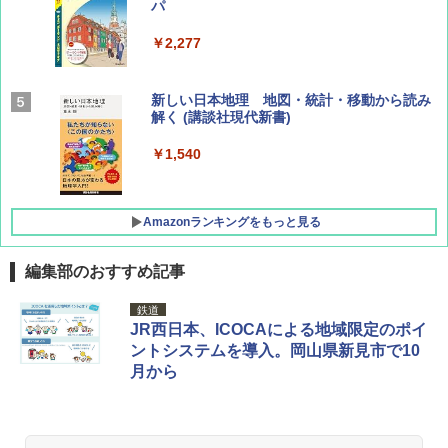
パ
￥1,540
￥2,277
AIRLINE（エアライン）2026年9月号【特
新しい日本地理 地図・統計・移動から読み
集】ボーイング110周年を祝して！
解く (講談社現代新書)
￥1,760
￥1,540
Amazonランキングをもっと見る
編集部のおすすめ記事
[キャンパーズコレクション 山善] ポップアッ
DEWEL パラソル 大型 ビーチ アウトドアパ
鉄道
プテント 傘みたいに広げて畳める パッとサ
ラソル ガーデン サイトシート付 折りたたみ
JR西日本、ICOCAによる地域限定のポイ
ッとサンシェード キューブ フルクローズ メ
防水 UVカット 4段階高さ調整 軽量 収納袋付
ントシステムを導入。岡山県新見市で10
ッシュ 簡単設置 ワンタッチテント キャンプ
き
月から
&ハイキング カーキ PATC-150(KH)
￥6,459
￥6,831