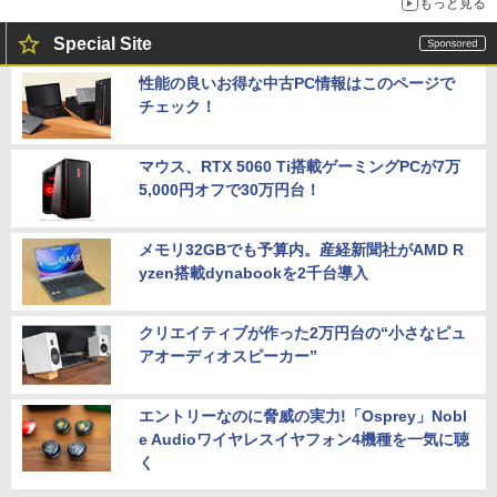
もっと見る
Special Site
性能の良いお得な中古PC情報はこのページで
チェック！
マウス、RTX 5060 Ti搭載ゲーミングPCが7万
5,000円オフで30万円台！
メモリ32GBでも予算内。産経新聞社がAMD R
yzen搭載dynabookを2千台導入
クリエイティブが作った2万円台の“小さなピュ
アオーディオスピーカー”
エントリーなのに脅威の実力!「Osprey」Nobl
e Audioワイヤレスイヤフォン4機種を一気に聴
く