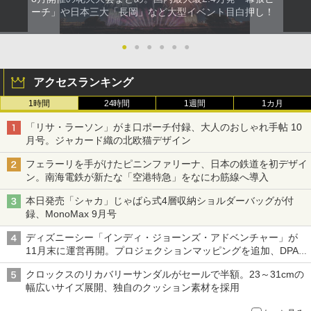
ーチ」や日本三大「長岡」など大型イベント目白押し！
●
●
●
●
●
●
アクセスランキング
1時間
24時間
1週間
1カ月
「リサ・ラーソン」がま口ポーチ付録、大人のおしゃれ手帖 10
月号。ジャカード織の北欧猫デザイン
フェラーリを手がけたピニンファリーナ、日本の鉄道を初デザイ
ン。南海電鉄が新たな「空港特急」をなにわ筋線へ導入
本日発売「シャカ」じゃばら式4層収納ショルダーバッグが付
録、MonoMax 9月号
ディズニーシー「インディ・ジョーンズ・アドベンチャー」が
11月末に運営再開。プロジェクションマッピングを追加、DPA
は1500円
クロックスのリカバリーサンダルがセールで半額。23～31cmの
幅広いサイズ展開、独自のクッション素材を採用