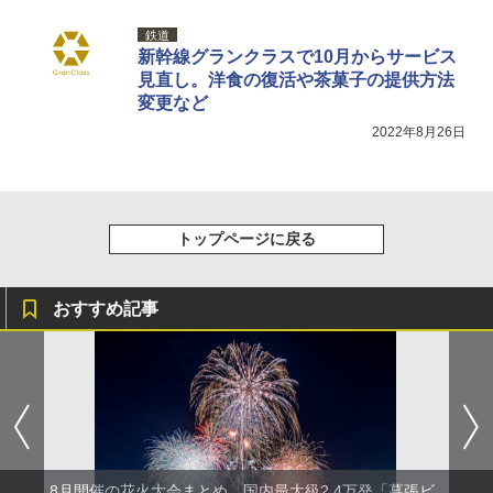
[キャンパーズコレクション 山善] 傘みたいに
熊撃退スプレー 熊よけスプレー 熊スプレー
鉄道
広げるだけ パッとサッとテント キューブワ
【日本企業販売】超強力クマ対策スプレー 30
新幹線グランクラスで10月からサービス
イド ブラックコーティング フルクローズ メ
0ml（連続噴射30秒）110ml（連続噴射15
見直し。洋食の復活や茶菓子の提供方法
ッシュ 4人用 簡単設置 ポップアップテント P
秒）射程5～10m 安全ロック搭載 携帯収納袋
ATCW-150B エクルベージュ
付き ヒグマ・イノシシ対策 自治体・教育機
変更など
関の購入実績 登山・キャンプ・アウトドア・
2022年8月26日
防災用品 長期保存可能 緊急時用 日本国内発
￥-
送
￥3,680
トップページに戻る
おすすめ記事
8月開催の花火大会まとめ。国内最大級2.4万発「幕張ビ