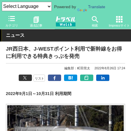
Powered by
Translate
トラベル Watch
旅の方法
鉄旅
電車
カテゴリ
過去記事
検索
Impressサイト
ニュース
JR西日本、J-WESTポイント利用で新幹線をお得
に利用できる特典きっぷを発売
編集部：町田莞太
2022年8月26日 17:24
リスト
2022年9月1日～10月31日 利用期間