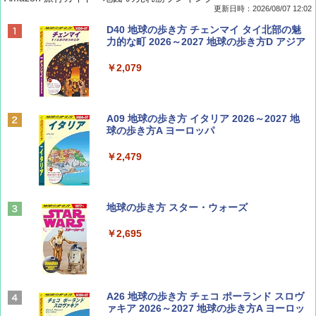
更新日時：2026/08/07 12:02
ディズニーファン ２０２６年 ９月号 [雑
D40 地球の歩き方 チェンマイ タイ北部の魅
誌] (ＤＩＳＮＥＹ ＦＡＮ)
力的な町 2026～2027 地球の歩き方D アジア
￥713
￥2,079
BE-PAL(ビ-パル) 2026年 9 月号【特別付録:
A09 地球の歩き方 イタリア 2026～2027 地
SOTO ミニマル"旅"財布 ランダム2種】
球の歩き方A ヨーロッパ
￥1,500
￥2,479
山と溪谷 2026年8月号「南アルプス大全」
地球の歩き方 スター・ウォーズ
￥1,540
￥2,695
Coyote No.89 特集 星野道夫 夢見る旅
A26 地球の歩き方 チェコ ポーランド スロヴ
ァキア 2026～2027 地球の歩き方A ヨーロッ