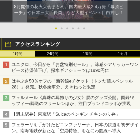
8月開催の花火大会まとめ。国内最大級2.4万発「幕張ビ
ーチ」や日本三大「長岡」など大型イベント目白押し！
●
●
●
●
●
●
アクセスランキング
1時間
24時間
1週間
1カ月
ユニクロ、今日から「お盆特別セール」。涼感シアサッカーワン
ピース待望値下げ、撥水ギアショーツは1990円に
はやぶさ50％オフの「新幹線eチケット（トクだ値スペシャル
28）」発売。秋冬乗車分、えきねっと限定
フェルメール《真珠の耳飾りの少女》展のグッズ公開。図録/ミ
ッフィー/葬送のフリーレンほか、注目ブランドコラボが実現
【週末駅弁】東京駅「Suicaのペンギン チキンのり弁」
フェラーリを手がけたピニンファリーナ、日本の鉄道を初デザイ
ン。南海電鉄が新たな「空港特急」をなにわ筋線へ導入