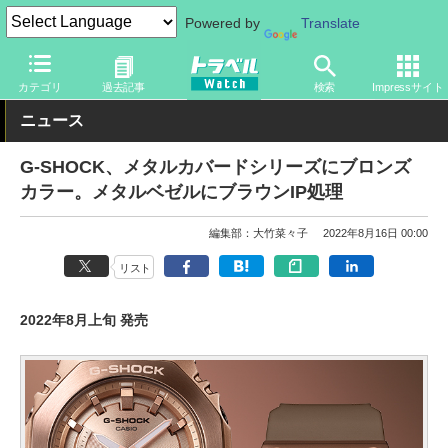
Powered by
Translate
トラベル Watch
旅のアイテム
ガジェット
その他
カテゴリ
過去記事
検索
Impressサイト
ニュース
G-SHOCK、メタルカバードシリーズにブロンズ
カラー。メタルベゼルにブラウンIP処理
編集部：大竹菜々子
2022年8月16日 00:00
リスト
2022年8月上旬 発売