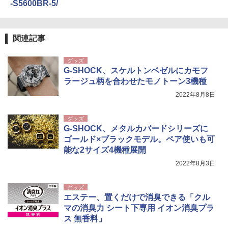
-S5600BR-5/
関連記事
グッズ
G-SHOCK、スケルトンベゼルにカモフ
ラージュ柄を合わせたモノトーン3機種
2022年8月8日
グッズ
G-SHOCK、メタルカバードシリーズに
ゴールド×ブラックモデル。ペア使いも可
能な2サイズ4機種展開
2022年8月3日
グッズ
エステー、置くだけで消臭できる「クル
マの消臭力 シート下専用 イオン消臭プラ
ス 無香料」