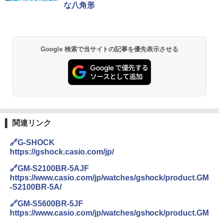
な八角形
Google 検索で当サイトの記事を優先表示させる
関連リンク
🔗G-SHOCK
https://gshock.casio.com/jp/
🔗GM-S2100BR-5AJF
https://www.casio.com/jp/watches/gshock/product.GM
-S2100BR-5A/
🔗GM-S5600BR-5JF
https://www.casio.com/jp/watches/gshock/product.GM