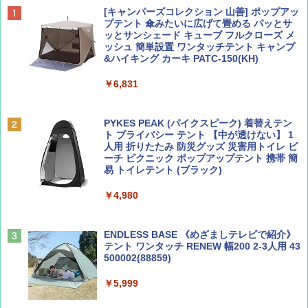
ディズニーファン ２０２６年 ９月号 [雑
D40 地球の歩き方 チェンマイ タイ北部の魅
[キャンパーズコレクション 山善] ポップアッ
誌] (ＤＩＳＮＥＹ ＦＡＮ)
力的な町 2026～2027 地球の歩き方D アジア
プテント 傘みたいに広げて畳める パッとサ
ッとサンシェード キューブ フルクローズ メ
ッシュ 簡単設置 ワンタッチテント キャンプ
￥713
￥2,079
&ハイキング カーキ PATC-150(KH)
￥6,831
BE-PAL(ビ-パル) 2026年 9 月号【特別付録:
A09 地球の歩き方 イタリア 2026～2027 地
SOTO ミニマル"旅"財布 ランダム2種】
球の歩き方A ヨーロッパ
PYKES PEAK (パイクスピーク) 着替えテン
ト プライバシー テント 【中が透けない】 1
￥1,500
￥2,479
人用 折りたたみ 防災グッズ 災害用トイレ ビ
ーチ ピクニック ポップアップテント 携帯 簡
易 トイレテント (ブラック)
山と溪谷 2026年8月号「南アルプス大全」
地球の歩き方 スター・ウォーズ
￥4,980
￥1,540
￥2,695
ENDLESS BASE 《めざましテレビで紹介》
テント ワンタッチ RENEW 幅200 2-3人用 43
500002(88859)
Coyote No.89 特集 星野道夫 夢見る旅
A26 地球の歩き方 チェコ ポーランド スロヴ
ァキア 2026～2027 地球の歩き方A ヨーロッ
￥5,999
パ
￥1,540