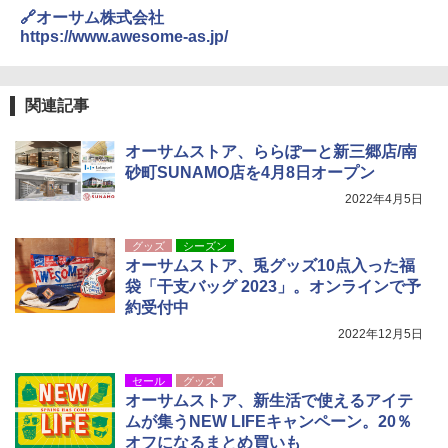
ィース 帽子 スナップバック a-frame 9フォー
🔗オーサム株式会社
ティー男女兼用ユニセックス 夏用 日除けUV
https://www.awesome-as.jp/
ケア FREE
￥4,400
関連記事
熊撃退スプレー 熊よけスプレー 熊スプレー
オーサムストア、ららぽーと新三郷店/南
【日本企業販売】超強力クマ対策スプレー 30
砂町SUNAMO店を4月8日オープン
0ml（連続噴射30秒）110ml（連続噴射15
秒）射程5～10m 安全ロック搭載 携帯収納袋
2022年4月5日
付き ヒグマ・イノシシ対策 自治体・教育機
関の購入実績 登山・キャンプ・アウトドア・
防災用品 長期保存可能 緊急時用 日本国内発
グッズ
シーズン
送
オーサムストア、兎グッズ10点入った福
袋「干支バッグ 2023」。オンラインで予
￥3,680
約受付中
2022年12月5日
セール
グッズ
オーサムストア、新生活で使えるアイテ
ムが集うNEW LIFEキャンペーン。20％
オフになるまとめ買いも