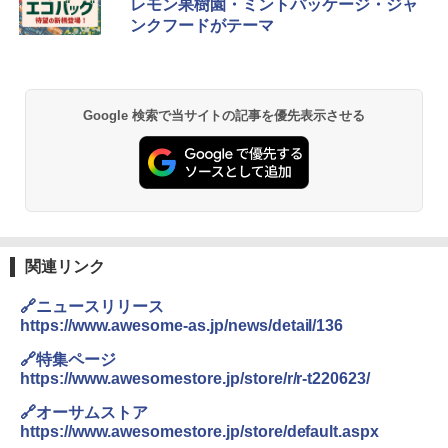
レモン果樹園・ミントパッケージ・ジャ
防水 UVカット 4段階高さ調整 軽量 収納袋付
ンクフードがテーマ
き
￥6,459
Google 検索で当サイトの記事を優先表示させる
BUNDOK(バンドック)ソロ ドーム 1 EX BDK
-08EX カーキ ソロキャンプ ポリエステル フ
レーム テント
￥14,800
GRANDOOR ステンレス保冷剤 2個セット 2
026リニューアル 急速冷凍 空間倍増 衛生的
関連リンク
コンパクト 保冷力長持ち
🔗ニュースリリース
￥2,980
https://www.awesome-as.jp/news/detail/136
🔗特集ページ
ニューエラ New Era キャップ メッシュキャ
https://www.awesomestore.jp/store/r/r-t220623/
ップ 9FORTY AFrame 15226380 NER37C00
94 ストーン ニューエラキャップ 9FORTYA
🔗オーサムストア
サーフライダーファウンデーション Surfride
https://www.awesomestore.jp/store/default.aspx
r Foundation コラボ Aフレーム メンズ レデ