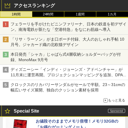
アクセスランキング
1時間
24時間
1週間
1カ月
フェラーリを手がけたピニンファリーナ、日本の鉄道を初デザイ
ン。南海電鉄が新たな「空港特急」をなにわ筋線へ導入
「リサ・ラーソン」がま口ポーチ付録、大人のおしゃれ手帖 10
月号。ジャカード織の北欧猫デザイン
本日発売「シャカ」じゃばら式4層収納ショルダーバッグが付
録、MonoMax 9月号
ディズニーシー「インディ・ジョーンズ・アドベンチャー」が
11月末に運営再開。プロジェクションマッピングを追加、DPA
は1500円
クロックスのリカバリーサンダルがセールで半額。23～31cmの
幅広いサイズ展開、独自のクッション素材を採用
もっと見る
Special Site
お値段そのままでメモリ倍増！メモリ32GBの
「お得なゲーミングノート」