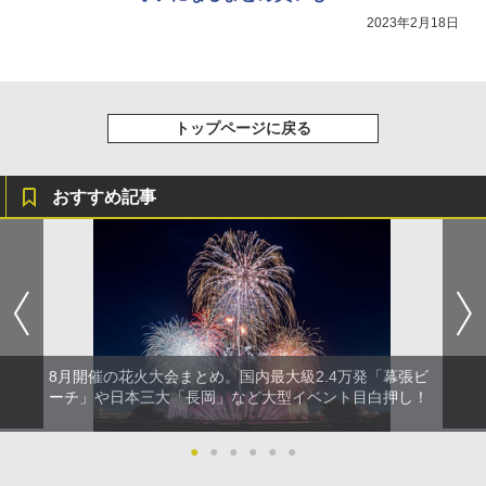
2023年2月18日
トップページに戻る
おすすめ記事
8月開催の花火大会まとめ。国内最大級2.4万発「幕張ビ
ーチ」や日本三大「長岡」など大型イベント目白押し！
●
●
●
●
●
●