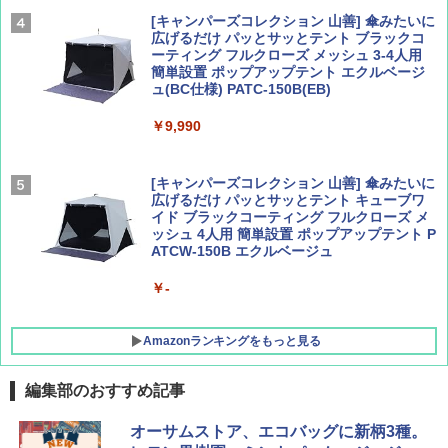
￥2,277
[キャンパーズコレクション 山善] 傘みたいに
広げるだけ パッとサッとテント ブラックコ
ーティング フルクローズ メッシュ 3-4人用
簡単設置 ポップアップテント エクルベージ
AIRLINE（エアライン）2026年9月号【特
新しい日本地理 地図・統計・移動から読み
ュ(BC仕様) PATC-150B(EB)
集】ボーイング110周年を祝して！
解く (講談社現代新書)
￥9,990
￥1,760
￥1,540
[キャンパーズコレクション 山善] 傘みたいに
広げるだけ パッとサッとテント キューブワ
イド ブラックコーティング フルクローズ メ
ッシュ 4人用 簡単設置 ポップアップテント P
ATCW-150B エクルベージュ
￥-
Amazonランキングをもっと見る
編集部のおすすめ記事
DEWEL パラソル 大型 ビーチ アウトドアパ
オーサムストア、エコバッグに新柄3種。
ラソル ガーデン サイトシート付 折りたたみ