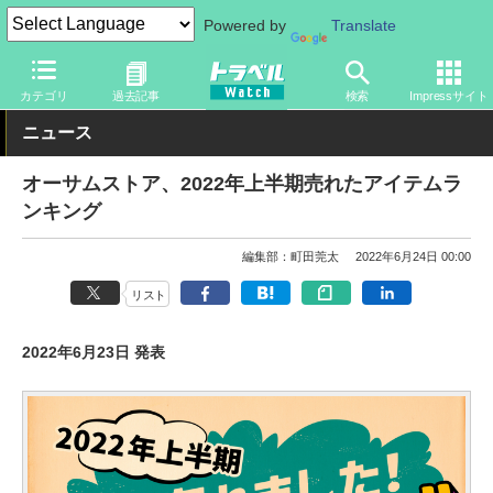
Powered by
Translate
トラベル Watch
旅のアイテム
旅行グッズ
カテゴリ
過去記事
検索
Impressサイト
ニュース
オーサムストア、2022年上半期売れたアイテムラ
ンキング
編集部：町田莞太
2022年6月24日 00:00
リスト
2022年6月23日 発表