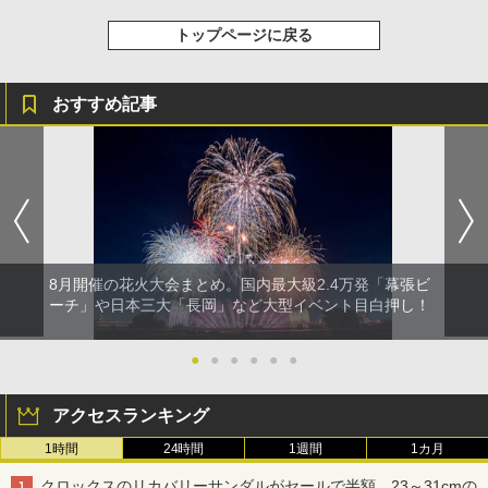
トップページに戻る
おすすめ記事
8月開催の花火大会まとめ。国内最大級2.4万発「幕張ビ
ーチ」や日本三大「長岡」など大型イベント目白押し！
●
●
●
●
●
●
アクセスランキング
1時間
24時間
1週間
1カ月
クロックスのリカバリーサンダルがセールで半額。23～31cmの