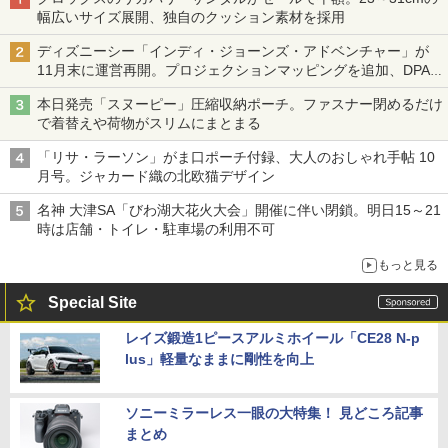
幅広いサイズ展開、独自のクッション素材を採用
ディズニーシー「インディ・ジョーンズ・アドベンチャー」が
11月末に運営再開。プロジェクションマッピングを追加、DPA
は1500円
本日発売「スヌーピー」圧縮収納ポーチ。ファスナー閉めるだけ
で着替えや荷物がスリムにまとまる
「リサ・ラーソン」がま口ポーチ付録、大人のおしゃれ手帖 10
月号。ジャカード織の北欧猫デザイン
名神 大津SA「びわ湖大花火大会」開催に伴い閉鎖。明日15～21
時は店舗・トイレ・駐車場の利用不可
もっと見る
Special Site
レイズ鍛造1ピースアルミホイール「CE28 N-p
lus」軽量なままに剛性を向上
ソニーミラーレス一眼の大特集！ 見どころ記事
まとめ