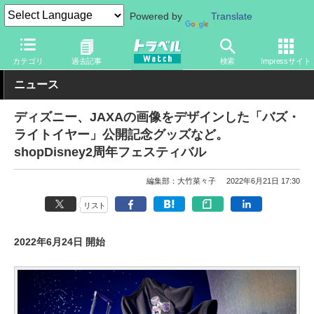
Powered by
Translate
トラベル Watch
旅のアイテム
旅行グッズ
その他
カテゴリ
過去記事
検索
Impressサイト
ニュース
ディズニー、JAXAの画像をデザインした「バズ・
ライトイヤー」公開記念グッズなど。
shopDisney2周年フェスティバル
編集部：大竹菜々子
2022年6月21日 17:30
リスト
2022年6月24日 開始