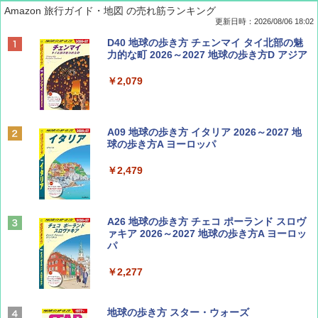
Amazon 旅行ガイド・地図 の売れ筋ランキング
更新日時：2026/08/06 18:02
ディズニーファン ２０２６年 ９月号 [雑
D40 地球の歩き方 チェンマイ タイ北部の魅
誌] (ＤＩＳＮＥＹ ＦＡＮ)
力的な町 2026～2027 地球の歩き方D アジア
￥713
￥2,079
Coyote No.89 特集 星野道夫 夢見る旅
A09 地球の歩き方 イタリア 2026～2027 地
球の歩き方A ヨーロッパ
￥1,540
￥2,479
山と溪谷 2026年8月号「南アルプス大全」
A26 地球の歩き方 チェコ ポーランド スロヴ
ァキア 2026～2027 地球の歩き方A ヨーロッ
パ
￥1,540
￥2,277
AIRLINE（エアライン）2026年9月号【特
地球の歩き方 スター・ウォーズ