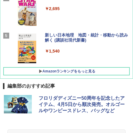
集】ボーイング110周年を祝して！
￥2,695
￥1,760
BE-PAL(ビ-パル) 2026年 9 月号【特別付録:
新しい日本地理 地図・統計・移動から読み
SOTO ミニマル"旅"財布 ランダム2種】
解く (講談社現代新書)
￥1,500
￥1,540
Amazonランキングをもっと見る
編集部のおすすめ記事
[キャンパーズコレクション 山善] ポップアッ
BUNDOK(バンドック)ソロ ドーム 1 EX BDK
フロリダディズニー50周年を記念したア
プテント 傘みたいに広げて畳める パッとサ
-08EX カーキ ソロキャンプ ポリエステル フ
イテム、4月5日から順次発売。オルゴー
ッとサンシェード キューブ フルクローズ メ
レーム テント
ルやワンピースドレス、バッグなど
ッシュ 簡単設置 ワンタッチテント キャンプ
&ハイキング カーキ PATC-150(KH)
￥14,800
￥6,832