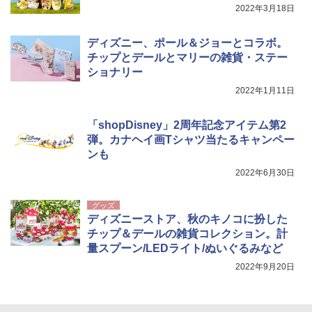
2022年3月18日
Coleman(コールマン) ツーリングドーム/LD
ポインターライト 強力 小型 緑色/赤色/青紫色
X 2人用 3人用 キャンプ アウトドア フェス
USB充電式 高精度 超長距離照射 長時間使用
ディズニー、ポール＆ジョーとコラボ。
収納 コンパクト 簡単設営 カンガルーテント
可能 安全ロック付き 高安全性 金属製耐久 コ
チップとデールとマリーの雑貨・ステー
ソロキャンプ ソロテント
ンパクト多機能設計 持ち運び便利 アウトド
ショナリー
ア/オフィス/教育現場/展示会用 緑
￥20,718
2022年1月11日
￥1,180
「shopDisney」2周年記念アイテム第2
弾。カナヘイ画Tシャツ当たるキャンペー
ンも
2022年6月30日
グッズ
ディズニーストア、秋のキノコに扮した
チップ＆デールの雑貨コレクション。計
量スプーン/LEDライト/ぬいぐるみなど
2022年9月20日