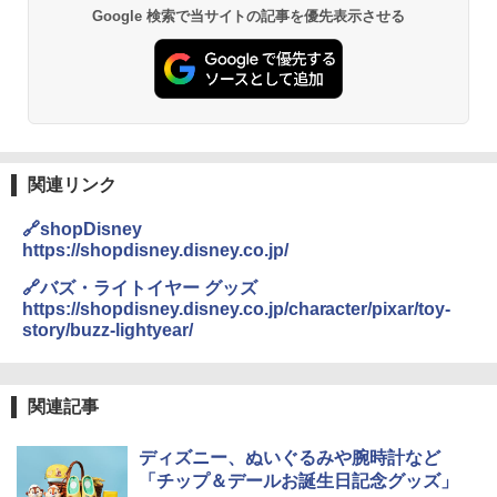
GRANDOOR ステンレス保冷剤 2個セット 2
Google 検索で当サイトの記事を優先表示させる
026リニューアル 急速冷凍 空間倍増 衛生的
PYKES PEAK (パイクスピーク) 着替えテン
コンパクト 保冷力長持ち
ト プライバシー テント 【中が透けない】 1
人用 折りたたみ 防災グッズ 災害用トイレ ビ
￥2,980
ーチ ピクニック ポップアップテント 携帯 簡
易 トイレテント (ブラック)
熊撃退スプレー 熊よけスプレー 熊スプレー
￥4,980
【日本企業販売】超強力クマ対策スプレー 30
0ml（連続噴射30秒）110ml（連続噴射15
関連リンク
秒）射程5～10m 安全ロック搭載 携帯収納袋
ENDLESS BASE 《めざましテレビで紹介》
付き ヒグマ・イノシシ対策 自治体・教育機
🔗shopDisney
テント ワンタッチ RENEW 幅200 2-3人用 43
関の購入実績 登山・キャンプ・アウトドア・
https://shopdisney.disney.co.jp/
500002(88859)
防災用品 長期保存可能 緊急時用 日本国内発
送
🔗バズ・ライトイヤー グッズ
￥5,499
https://shopdisney.disney.co.jp/character/pixar/toy-
￥3,680
story/buzz-lightyear/
[キャンパーズコレクション 山善] 傘みたいに
広げるだけ パッとサッとテント ブラックコ
DEWEL パラソル 大型 ビーチ アウトドアパ
ーティング フルクローズ メッシュ 3-4人用
ラソル ガーデン サイトシート付 折りたたみ
関連記事
簡単設置 ポップアップテント エクルベージ
防水 UVカット 4段階高さ調整 軽量 収納袋付
ュ(BC仕様) PATC-150B(EB)
き
ディズニー、ぬいぐるみや腕時計など
￥8,991
￥6,459
「チップ＆デールお誕生日記念グッズ」