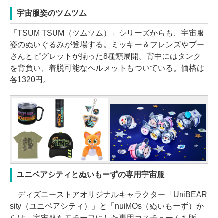
宇宙服姿のツムツム
「TSUM TSUM（ツムツム）」シリーズからも、宇宙服
姿のぬいぐるみが登場する。ミッキー＆フレンズやプー
さんとピグレットが揃った8種類展開。背中にはタンク
を背負い、着脱可能なヘルメットもついている。価格は
各1320円。
ユニベアシティとぬいもーずの専用宇宙服
ディズニーストアオリジナルキャラクター「UniBEAR
sity（ユニベアシティ）」と「nuiMOs（ぬいもーず）か
らは、宇宙服をモチーフにした専用コスチュームを販