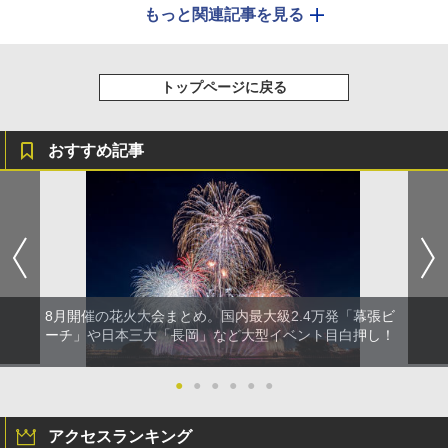
もっと関連記事を見る
トップページに戻る
おすすめ記事
8月開催の花火大会まとめ。国内最大級2.4万発「幕張ビ
ーチ」や日本三大「長岡」など大型イベント目白押し！
●
●
●
●
●
●
アクセスランキング