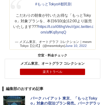
#もっとTokyo
#都民割
こだわりの朝食が付いたお得な「もっとToky
o」対象プランを、本日6/10(金)12:00より販売
いたします???
https://t.co/i06hgVeuVj
pic.twitter.c
om/aftKq8ynqQ
— メズム東京、オートグラフ コレクション｜mesm
Tokyo【公式】 (@mesmtokyo)
June 10, 2022
空室・料金チェック
メズム東京、オートグラフ コレクション
楽天トラベル
編集部のおすすめ記事
パーク ハイアット 東京、「もっとToky
o」対象の宿泊プラン発売。パークデラッ