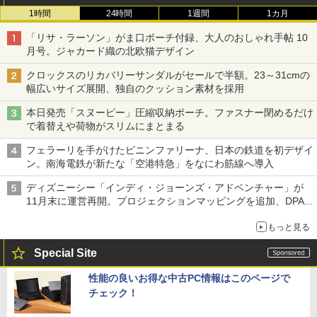
1時間
24時間
1週間
1カ月
「リサ・ラーソン」がま口ポーチ付録、大人のおしゃれ手帖 10
月号。ジャカード織の北欧猫デザイン
クロックスのリカバリーサンダルがセールで半額。23～31cmの
幅広いサイズ展開、独自のクッション素材を採用
本日発売「スヌーピー」圧縮収納ポーチ。ファスナー閉めるだけ
で着替えや荷物がスリムにまとまる
フェラーリを手がけたピニンファリーナ、日本の鉄道を初デザイ
ン。南海電鉄が新たな「空港特急」をなにわ筋線へ導入
ディズニーシー「インディ・ジョーンズ・アドベンチャー」が
11月末に運営再開。プロジェクションマッピングを追加、DPA
は1500円
もっと見る
Special Site
性能の良いお得な中古PC情報はこのページで
チェック！