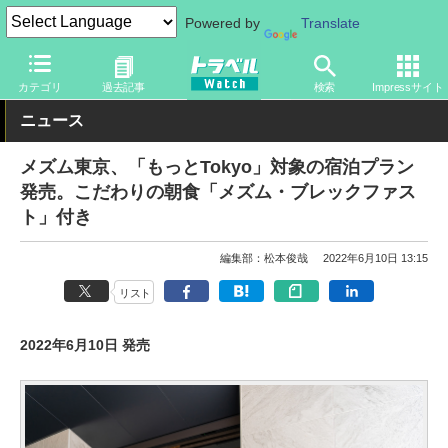
Powered by
Translate
トラベル Watch
地域
国内旅行
東京
カテゴリ
過去記事
検索
Impressサイト
ニュース
メズム東京、「もっとTokyo」対象の宿泊プラン
発売。こだわりの朝食「メズム・ブレックファス
ト」付き
編集部：松本俊哉
2022年6月10日 13:15
リスト
2022年6月10日 発売