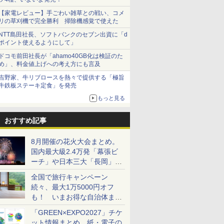
【家電レビュー】手ごわい雑草との戦い、コメ
リの草刈機で完全勝利 掃除機感覚で使えた
NTT島田社長、ソフトバンクのセブン出資に「d
ポイント使えるようにして」
ドコモ前田社長が「ahamo40GB化は検証のた
め」、料金値上げへの考え方にも言及
吉野家、牛リブロースを熱々で提供する「極旨
牛鉄板ステーキ定食」を発売
もっと見る
おすすめ記事
8月開催の花火大会まとめ。
国内最大級2.4万発「幕張ビ
ーチ」や日本三大「長岡」な
ど大型イベント目白押し！
全国で旅行キャンペーン
続々、最大1万5000円オフ
も！ いまお得な自治体まと
め
「GREEN×EXPO2027」チケ
ット情報まとめ。紙・電子の