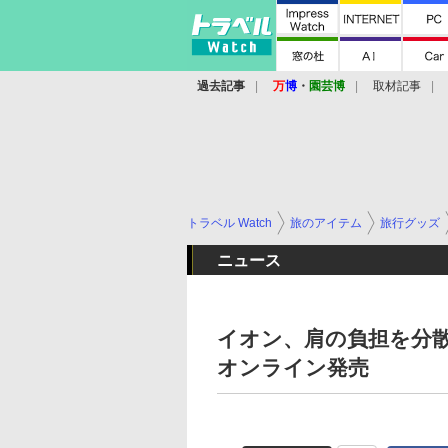
過去記事
万
博
・
園芸博
取材記事
トラベル Watch
旅のアイテム
旅行グッズ
ニュース
イオン、肩の負担を分
オンライン発売