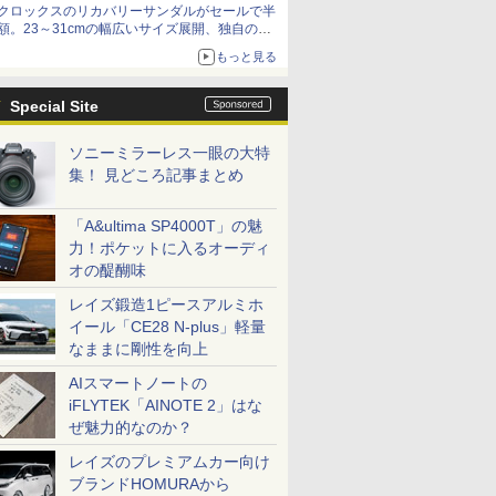
クロックスのリカバリーサンダルがセールで半
額。23～31cmの幅広いサイズ展開、独自のク
ッション素材を採用
もっと見る
Special Site
ソニーミラーレス一眼の大特
集！ 見どころ記事まとめ
「A&ultima SP4000T」の魅
力！ポケットに入るオーディ
オの醍醐味
レイズ鍛造1ピースアルミホ
イール「CE28 N-plus」軽量
なままに剛性を向上
AIスマートノートの
iFLYTEK「AINOTE 2」はな
ぜ魅力的なのか？
レイズのプレミアムカー向け
ブランドHOMURAから