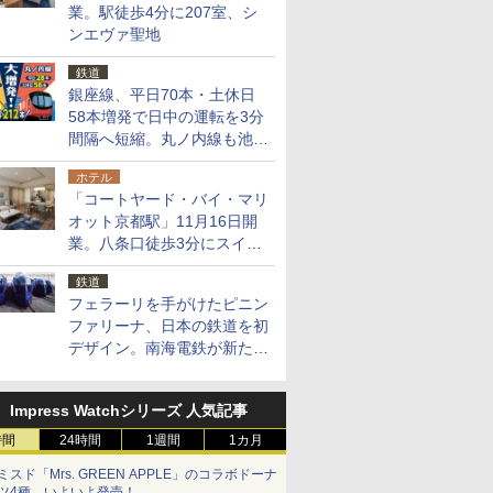
業。駅徒歩4分に207室、シ
ンエヴァ聖地
鉄道
銀座線、平日70本・土休日
58本増発で日中の運転を3分
間隔へ短縮。丸ノ内線も池袋
～中野坂上を4分間隔に
ホテル
「コートヤード・バイ・マリ
オット京都駅」11月16日開
業。八条口徒歩3分にスイー
ト含む全270室、ダイニング
鉄道
も併設
フェラーリを手がけたピニン
ファリーナ、日本の鉄道を初
デザイン。南海電鉄が新たな
「空港特急」をなにわ筋線へ
導入
Impress Watchシリーズ 人気記事
時間
24時間
1週間
1カ月
ミスド「Mrs. GREEN APPLE」のコラボドーナ
ツ4種、いよいよ発売！