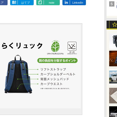
ェア
はてブ
note
LinkedIn