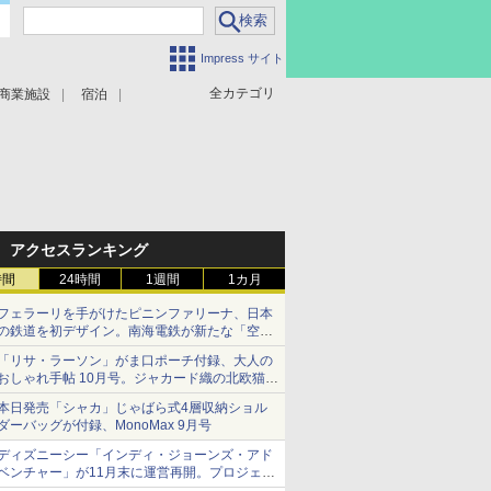
Impress サイト
全カテゴリ
商業施設
宿泊
アクセスランキング
時間
24時間
1週間
1カ月
フェラーリを手がけたピニンファリーナ、日本
の鉄道を初デザイン。南海電鉄が新たな「空港
特急」をなにわ筋線へ導入
「リサ・ラーソン」がま口ポーチ付録、大人の
おしゃれ手帖 10月号。ジャカード織の北欧猫デ
ザイン
本日発売「シャカ」じゃばら式4層収納ショル
ダーバッグが付録、MonoMax 9月号
ディズニーシー「インディ・ジョーンズ・アド
ベンチャー」が11月末に運営再開。プロジェク
ションマッピングを追加、DPAは1500円