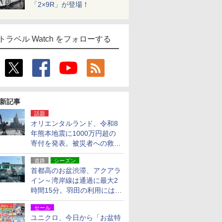
「2×9R」が登場！
トラベル Watch をフォローする
新記事
話題
オリエンタルランド、令和8
年熊本地震に1000万円超の
寄付を発表。被災者への救援
活動・復旧支援
道路
シーズン
首都高のお盆渋滞、アクアラ
イン～湾岸線は通過に最大2
時間15分。羽田の利用には
「空港西出口」の利用検討を
セール
ユニクロ、今日から「お盆特