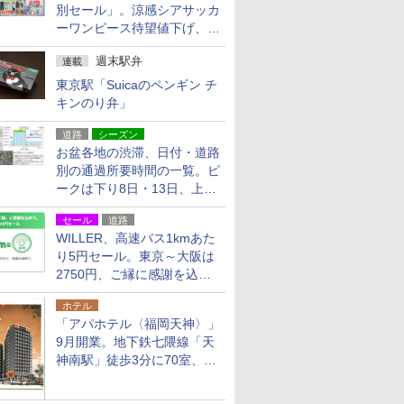
別セール」。涼感シアサッカ
ーワンピース待望値下げ、撥
水ギアショーツは1990円に
週末駅弁
連載
東京駅「Suicaのペンギン チ
キンのり弁」
道路
シーズン
お盆各地の渋滞、日付・道路
別の通過所要時間の一覧。ピ
ークは下り8日・13日、上り
14日・15日
セール
道路
WILLER、高速バス1kmあた
り5円セール。東京～大阪は
2750円、ご縁に感謝を込め
た20周年記念キャンペーン
ホテル
「アパホテル〈福岡天神〉」
9月開業。地下鉄七隈線「天
神南駅」徒歩3分に70室、エ
リア初の直営店