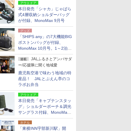
アウトドア
本日発売「シャカ」じゃばら
式4層収納ショルダーバッグ
が付録、MonoMax 9月号
グッズ
「SHIPS any」の7大機能BIG
ボストンバッグが付録、
MonoMax 10月号。1～2泊の
荷物、キャリーオンも可能
JALふるさとアンバサダ
連載
ー/応援隊に聞く地域愛
鹿児島空港で味わう地域の特
産品！ JALとぶえん亭のコ
ラボお弁当
アウトドア
本日発売「キャプテンスタッ
グ」ショルダーポーチ＆調光
サングラス付録、MonoMax
9月号増刊
ホテル
「東横INN宇部新川駅」開