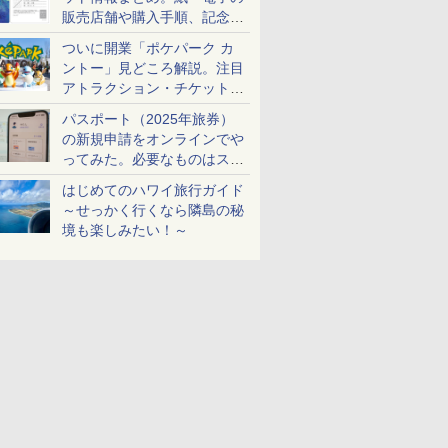
販売店舗や購入手順、記念チ
ケットも解説
ついに開業「ポケパーク カ
ントー」見どころ解説。注目
アトラクション・チケット手
配・来場前に必要な準備は？
パスポート（2025年旅券）
の新規申請をオンラインでや
ってみた。必要なものはスマ
ホとマイナカードのみ
はじめてのハワイ旅行ガイド
～せっかく行くなら隣島の秘
境も楽しみたい！～