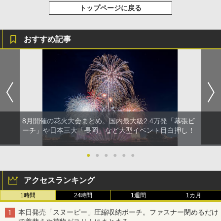
トップページに戻る
おすすめ記事
8月開催の花火大会まとめ。国内最大級2.4万発「幕張ビ
ーチ」や日本三大「長岡」など大型イベント目白押し！
●
●
●
●
●
●
アクセスランキング
1時間
24時間
1週間
1カ月
本日発売「スヌーピー」圧縮収納ポーチ。ファスナー閉めるだけ