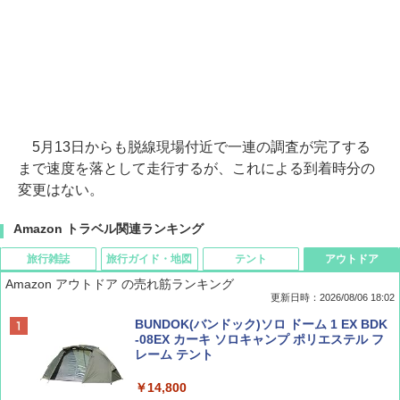
5月13日からも脱線現場付近で一連の調査が完了する
まで速度を落として走行するが、これによる到着時分の
変更はない。
Amazon トラベル関連ランキング
旅行雑誌
旅行ガイド・地図
テント
アウトドア
Amazon アウトドア の売れ筋ランキング
更新日時：2026/08/06 18:02
ディズニーファン ２０２６年 ９月号 [雑
D40 地球の歩き方 チェンマイ タイ北部の魅
[キャンパーズコレクション 山善] ポップアッ
BUNDOK(バンドック)ソロ ドーム 1 EX BDK
誌] (ＤＩＳＮＥＹ ＦＡＮ)
力的な町 2026～2027 地球の歩き方D アジア
プテント 傘みたいに広げて畳める パッとサ
-08EX カーキ ソロキャンプ ポリエステル フ
ッとサンシェード キューブ フルクローズ メ
レーム テント
ッシュ 簡単設置 ワンタッチテント キャンプ
￥713
￥2,079
&ハイキング カーキ PATC-150(KH)
￥14,800