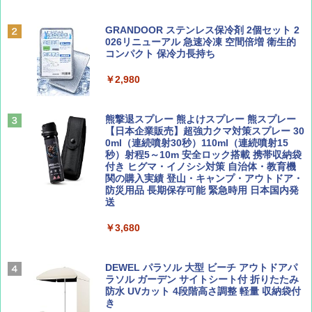
￥6,832
Coyote No.89 特集 星野道夫 夢見る旅
A09 地球の歩き方 イタリア 2026～2027 地
GRANDOOR ステンレス保冷剤 2個セット 2
球の歩き方A ヨーロッパ
026リニューアル 急速冷凍 空間倍増 衛生的
PYKES PEAK (パイクスピーク) 着替えテン
コンパクト 保冷力長持ち
￥1,540
ト プライバシー テント 【中が透けない】 1
￥2,479
人用 折りたたみ 防災グッズ 災害用トイレ ビ
￥2,980
ーチ ピクニック ポップアップテント 携帯 簡
易 トイレテント (ブラック)
山と溪谷 2026年8月号「南アルプス大全」
A26 地球の歩き方 チェコ ポーランド スロヴ
熊撃退スプレー 熊よけスプレー 熊スプレー
￥4,980
ァキア 2026～2027 地球の歩き方A ヨーロッ
【日本企業販売】超強力クマ対策スプレー 30
パ
￥1,540
0ml（連続噴射30秒）110ml（連続噴射15
秒）射程5～10m 安全ロック搭載 携帯収納袋
￥2,277
ENDLESS BASE 《めざましテレビで紹介》
付き ヒグマ・イノシシ対策 自治体・教育機
テント ワンタッチ RENEW 幅200 2-3人用 43
関の購入実績 登山・キャンプ・アウトドア・
500002(88859)
防災用品 長期保存可能 緊急時用 日本国内発
送
AIRLINE（エアライン）2026年9月号【特
地球の歩き方 スター・ウォーズ
集】ボーイング110周年を祝して！
￥5,499
￥3,680
￥2,695
￥1,760
[キャンパーズコレクション 山善] 傘みたいに
広げるだけ パッとサッとテント ブラックコ
DEWEL パラソル 大型 ビーチ アウトドアパ
ーティング フルクローズ メッシュ 3-4人用
ラソル ガーデン サイトシート付 折りたたみ
簡単設置 ポップアップテント エクルベージ
防水 UVカット 4段階高さ調整 軽量 収納袋付
BE-PAL(ビ-パル) 2026年 9 月号【特別付録:
新しい日本地理 地図・統計・移動から読み
ュ(BC仕様) PATC-150B(EB)
き
SOTO ミニマル"旅"財布 ランダム2種】
解く (講談社現代新書)