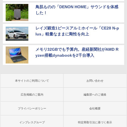
鳥肌ものの「DENON HOME」サウンドを体感
した！
レイズ鍛造1ピースアルミホイール「CE28 N-p
lus」軽量なままに剛性を向上
メモリ32GBでも予算内。産経新聞社がAMD R
yzen搭載dynabookを2千台導入
本サイトのご利用について
お問い合わせ
広告掲載のご案内
編集部へのご連絡
プライバシーポリシー
会社概要
インプレスグループ
特定商取引法に基づく表示