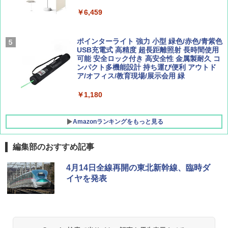
￥8,991
￥6,459
￥1,500
￥1,540
Coleman(コールマン) ツーリングドーム/LD
ポインターライト 強力 小型 緑色/赤色/青紫色
X 2人用 3人用 キャンプ アウトドア フェス
USB充電式 高精度 超長距離照射 長時間使用
収納 コンパクト 簡単設営 カンガルーテント
可能 安全ロック付き 高安全性 金属製耐久 コ
ソロキャンプ ソロテント
ンパクト多機能設計 持ち運び便利 アウトド
ア/オフィス/教育現場/展示会用 緑
￥20,718
￥1,180
Amazonランキングをもっと見る
編集部のおすすめ記事
4月14日全線再開の東北新幹線、臨時ダ
イヤを発表