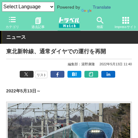
Powered by
Translate
トラベル Watch
企業・政府・官庁
鉄道
JR
カテゴリ
過去記事
検索
Impressサイト
ニュース
東北新幹線、通常ダイヤでの運行を再開
編集部：湯野康隆
2022年5月13日 11:40
リスト
2022年5月13日～