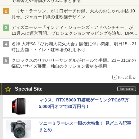
で着替えや荷物がスリムにまとまる
「リサ・ラーソン」がま口ポーチ付録、大人のおしゃれ手帖 10
月号。ジャカード織の北欧猫デザイン
ディズニーシー「インディ・ジョーンズ・アドベンチャー」が
11月末に運営再開。プロジェクションマッピングを追加、DPA
は1500円
名神 大津SA「びわ湖大花火大会」開催に伴い閉鎖。明日15～21
時は店舗・トイレ・駐車場の利用不可
クロックスのリカバリーサンダルがセールで半額。23～31cmの
幅広いサイズ展開、独自のクッション素材を採用
もっと見る
Special Site
マウス、RTX 5060 Ti搭載ゲーミングPCが7万
5,000円オフで30万円台！
ソニーミラーレス一眼の大特集！ 見どころ記事
まとめ