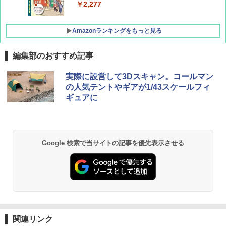
￥2,277
Amazonランキングをもっと見る
編集部のおすすめ記事
[キャンパーズコレクション 山善] ポップアッ
DEWEL パラソル 大型 ビーチ アウトドアパ
実際に設営して3Dスキャン。コールマン
プテント 傘みたいに広げて畳める パッとサ
ラソル ガーデン サイトシート付 折りたたみ
の人気テントやギアが1/43スケールフィ
ッとサンシェード キューブ フルクローズ メ
防水 UVカット 4段階高さ調整 軽量 収納袋付
ギュアに
ッシュ 簡単設置 ワンタッチテント キャンプ
き
&ハイキング カーキ PATC-150(KH)
￥6,459
￥6,831
Google 検索で当サイトの記事を優先表示させる
GRANDOOR ステンレス保冷剤 2個セット 2
PYKES PEAK (パイクスピーク) 着替えテン
026リニューアル 急速冷凍 空間倍増 衛生的
ト プライバシー テント 【中が透けない】 1
コンパクト 保冷力長持ち
人用 折りたたみ 防災グッズ 災害用トイレ ビ
ーチ ピクニック ポップアップテント 携帯 簡
￥2,980
易 トイレテント (グレー)
￥4,980
熊撃退スプレー 熊よけスプレー 熊スプレー
【日本企業販売】超強力クマ対策スプレー 30
関連リンク