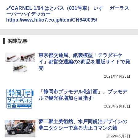
0ml（連続噴射30秒）110ml（連続噴射15
ENDLESS BASE 《めざましテレビで紹介》
秒）射程5～10m 安全ロック搭載 携帯収納袋
🔗CARNEL 1/64 はとバス（031号車） いすゞ ガーラス
テント ワンタッチ RENEW 幅200 2-3人用 43
付き ヒグマ・イノシシ対策 自治体・教育機
ーパーハイデッカー
500002(88859)
関の購入実績 登山・キャンプ・アウトドア・
https://www.hiko7.co.jp/item/CN640035/
防災用品 長期保存可能 緊急時用 日本国内発
送
￥5,999
￥3,680
関連記事
[キャンパーズコレクション 山善] 傘みたいに
広げるだけ パッとサッとテント ブラックコ
東京都交通局、紙製模型「テラダモケ
ーティング フルクローズ メッシュ 3-4人用
BUNDOK(バンドック)ソロ ドーム 1 EX BDK
簡単設置 ポップアップテント エクルベージ
-08EX カーキ ソロキャンプ ポリエステル フ
イ」都営交通編の3商品を通販サイトで発
ュ(BC仕様) PATC-150B(EB)
レーム ドーム型 テント
売
2021年4月23日
￥9,990
￥14,800
「静岡市プラモデル化計画」、プラモデ
[キャンパーズコレクション 山善] 傘みたいに
着替えテント トイレテント 透けない【換気
ルで観光客増加を目指す
広げるだけ パッとサッとテント キューブワ
通気窓付き】収納袋付き UVカット 防水 防災
イド ブラックコーティング フルクローズ メ
コンパクト iimono117 (ブルー)
2020年2月18日
ッシュ 4人用 簡単設置 ポップアップテント P
ATCW-150B エクルベージュ
￥3,080
夢二郷土美術館、水戸岡鋭治デザインの
￥-
夢二タクシーで巡る大正ロマンの旅
2022年6月2日