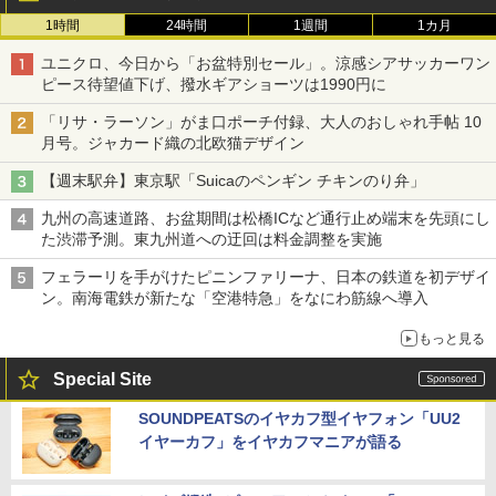
1時間
24時間
1週間
1カ月
ユニクロ、今日から「お盆特別セール」。涼感シアサッカーワン
ピース待望値下げ、撥水ギアショーツは1990円に
「リサ・ラーソン」がま口ポーチ付録、大人のおしゃれ手帖 10
月号。ジャカード織の北欧猫デザイン
【週末駅弁】東京駅「Suicaのペンギン チキンのり弁」
九州の高速道路、お盆期間は松橋ICなど通行止め端末を先頭にし
た渋滞予測。東九州道への迂回は料金調整を実施
フェラーリを手がけたピニンファリーナ、日本の鉄道を初デザイ
ン。南海電鉄が新たな「空港特急」をなにわ筋線へ導入
もっと見る
Special Site
SOUNDPEATSのイヤカフ型イヤフォン「UU2
イヤーカフ」をイヤカフマニアが語る