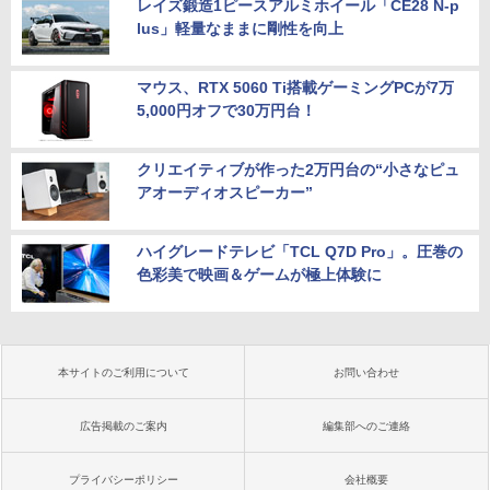
レイズ鍛造1ピースアルミホイール「CE28 N-p
lus」軽量なままに剛性を向上
マウス、RTX 5060 Ti搭載ゲーミングPCが7万
5,000円オフで30万円台！
クリエイティブが作った2万円台の“小さなピュ
アオーディオスピーカー”
ハイグレードテレビ「TCL Q7D Pro」。圧巻の
色彩美で映画＆ゲームが極上体験に
本サイトのご利用について
お問い合わせ
広告掲載のご案内
編集部へのご連絡
プライバシーポリシー
会社概要