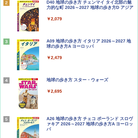
BE-PAL(ビ-パル) 2026年 9 月号【特別付録:
D40 地球の歩き方 チェンマイ タイ北部の魅
SOTO ミニマル"旅"財布 ランダム2種】
力的な町 2026～2027 地球の歩き方D アジア
￥1,500
￥2,079
山と溪谷 2026年8月号「南アルプス大全」
A09 地球の歩き方 イタリア 2026～2027 地
球の歩き方A ヨーロッパ
￥1,540
￥2,479
Coyote No.89 特集 星野道夫 夢見る旅
地球の歩き方 スター・ウォーズ
￥1,540
￥2,695
AIRLINE（エアライン）2026年9月号【特
A26 地球の歩き方 チェコ ポーランド スロヴ
集】ボーイング110周年を祝して！
ァキア 2026～2027 地球の歩き方A ヨーロッ
パ
￥1,760