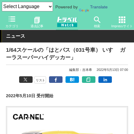
Powered by
Translate
トラベル Watch
旅のアイテム
カテゴリ
過去記事
検索
Impressサイト
ニュース
1/64スケールの「はとバス（031号車） いすゞ ガ
ーラスーパーハイデッカー」
編集部：吉本希
2022年5月13日 07:00
リスト
2022年5月10日 受付開始