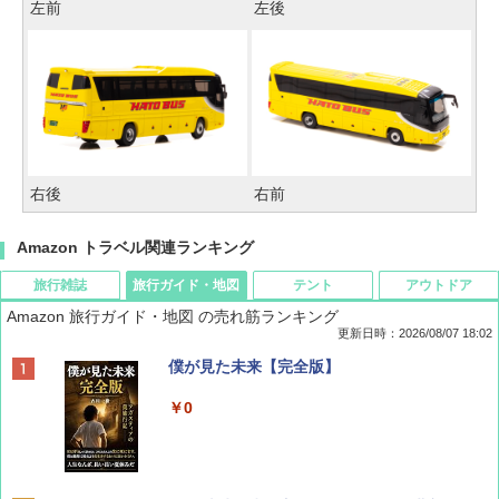
左前
左後
右後
右前
Amazon トラベル関連ランキング
旅行雑誌
旅行ガイド・地図
テント
アウトドア
Amazon 旅行ガイド・地図 の売れ筋ランキング
更新日時：2026/08/07 18:02
ディズニーファン ２０２６年 ９月号 [雑
僕が見た未来【完全版】
誌] (ＤＩＳＮＥＹ ＦＡＮ)
￥0
￥713