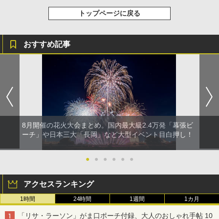
￥1,180
トップページに戻る
おすすめ記事
8月開催の花火大会まとめ。国内最大級2.4万発「幕張ビ
ーチ」や日本三大「長岡」など大型イベント目白押し！
●
●
●
●
●
●
アクセスランキング
1時間
24時間
1週間
1カ月
「リサ・ラーソン」がま口ポーチ付録、大人のおしゃれ手帖 10