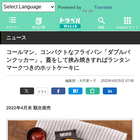
Powered by
Translate
トラベル Watch
旅のアイテム
旅行グッズ
その他
カテゴリ
過去記事
検索
Impressサイト
ニュース
コールマン、コンパクトなフライパン「ダブルパ
ンクッカー」。蓋をして挟み焼きすればランタン
マークつきのホットケーキに
編集部：大竹菜々子
2022年4月25日 07:00
リスト
2022年4月末 順次発売