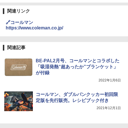
DEWEL パラソル 大型 ビーチ アウトドアパ
ラソル ガーデン サイトシート付 折りたたみ
防水 UVカット 4段階高さ調整 軽量 収納袋付
関連リンク
き
🔗コールマン
￥6,459
https://www.coleman.co.jp/
熊撃退スプレー 熊よけスプレー 熊スプレー
【日本企業販売】超強力クマ対策スプレー 30
関連記事
0ml（連続噴射30秒）110ml（連続噴射15
秒）射程5～10m 安全ロック搭載 携帯収納袋
BE-PAL2月号、コールマンとコラボした
付き ヒグマ・イノシシ対策 自治体・教育機
関の購入実績 登山・キャンプ・アウトドア・
「吸湿発熱“超あったか”ブランケット」
防災用品 長期保存可能 緊急時用 日本国内発
が付録
送
2022年1月6日
￥3,680
コールマン、ダブルパンクッカー初回限
定版を先行販売。レシピブック付き
ポインターライト 強力 小型 緑色/赤色/青紫色
USB充電式 高精度 超長距離照射 長時間使用
2021年12月1日
可能 安全ロック付き 高安全性 金属製耐久 コ
ンパクト多機能設計 持ち運び便利 アウトド
ア/オフィス/教育現場/展示会用 緑