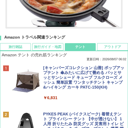
Amazon トラベル関連ランキング
旅行雑誌
旅行ガイド・地図
テント
アウトドア
Amazon テント の売れ筋ランキング
更新日時：2026/08/07 06:02
ディズニーファン ２０２６年 ９月号 [雑
D40 地球の歩き方 チェンマイ タイ北部の魅
[キャンパーズコレクション 山善] ポップアッ
誌] (ＤＩＳＮＥＹ ＦＡＮ)
力的な町 2026～2027 地球の歩き方D アジア
プテント 傘みたいに広げて畳める パッとサ
ッとサンシェード キューブ フルクローズ メ
ッシュ 簡単設置 ワンタッチテント キャンプ
￥713
￥2,079
&ハイキング カーキ PATC-150(KH)
￥6,831
BE-PAL(ビ-パル) 2026年 9 月号【特別付録:
A09 地球の歩き方 イタリア 2026～2027 地
SOTO ミニマル"旅"財布 ランダム2種】
球の歩き方A ヨーロッパ
PYKES PEAK (パイクスピーク) 着替えテン
ト プライバシー テント 【中が透けない】 1
￥1,500
￥2,479
人用 折りたたみ 防災グッズ 災害用トイレ ビ