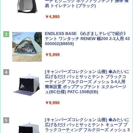
ーチ ピクニック ポップアップテント 携帯 簡
易 トイレテント (ブラック)
山と溪谷 2026年8月号「南アルプス大全」
地球の歩き方 スター・ウォーズ
￥4,980
￥1,540
￥2,695
ENDLESS BASE 《めざましテレビで紹介》
テント ワンタッチ RENEW 幅200 2-3人用 43
500002(88859)
Coyote No.89 特集 星野道夫 夢見る旅
A26 地球の歩き方 チェコ ポーランド スロヴ
ァキア 2026～2027 地球の歩き方A ヨーロッ
￥5,999
パ
￥1,540
￥2,277
[キャンパーズコレクション 山善] 傘みたいに
広げるだけ パッとサッとテント ブラックコ
ーティング フルクローズ メッシュ 3-4人用
簡単設置 ポップアップテント エクルベージ
AIRLINE（エアライン）2026年9月号【特
新しい日本地理 地図・統計・移動から読み
ュ(BC仕様) PATC-150B(EB)
集】ボーイング110周年を祝して！
解く (講談社現代新書)
￥9,990
￥1,760
￥1,540
[キャンパーズコレクション 山善] 傘みたいに
広げるだけ パッとサッとテント キューブ ブ
ラックコーティング フルクローズ メッシュ 3