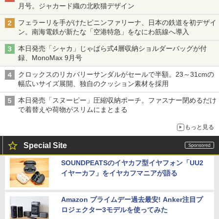
月号。ジャカード織の北欧猫デザイン
フェラーリを手がけたピニンファリーナ、日本の鉄道を初デザイ
ン。南海電鉄が新たな「空港特急」をなにわ筋線へ導入
本日発売「シャカ」じゃばら式4層収納ショルダーバッグが付
録、MonoMax 9月号
クロックスのリカバリーサンダルがセールで半額。23～31cmの
幅広いサイズ展開、独自のクッション素材を採用
本日発売「スヌーピー」圧縮収納ポーチ。ファスナー閉めるだけ
で着替えや荷物がスリムにまとまる
もっと見る
Special Site
SOUNDPEATSのイヤカフ型イヤフォン「UU2
イヤーカフ」をイヤカフマニアが語る
Amazon プライムデー過去最安! Anker注目プ
ロジェクター3モデルを使ってみた