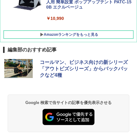
人用 簡単設置 ポップアップテント PATC-15
0B エクルベージュ
￥10,990
Amazonランキングをもっと見る
編集部のおすすめ記事
BUNDOK(バンドック)ソロ ドーム 1 EX BDK
コールマン、ビジネス向けの新シリーズ
-08EX カーキ ソロキャンプ ポリエステル フ
「アウトビズシリーズ」からバックパッ
レーム テント
クなど4種
￥14,800
GRANDOOR ステンレス保冷剤 2個セット 2
Google 検索で当サイトの記事を優先表示させる
026リニューアル 急速冷凍 空間倍増 衛生的
コンパクト 保冷力長持ち
￥2,980