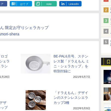
ェア
はてブ
note
LinkedIn
きねん 限定お守りシェラカップ
amori-shera
ドロゴ
BE-PAL6月号、ステン
シェラ
レス製「ドラえもん ミ
ェラシ
ニ・シェラカップ」を
特別付録に
年1月28日
2021年5月7日
、
「ドラえもん」デザイ
ンのステンレスシエラ
をデザ
カップ3種
カップ
2022年5月9日