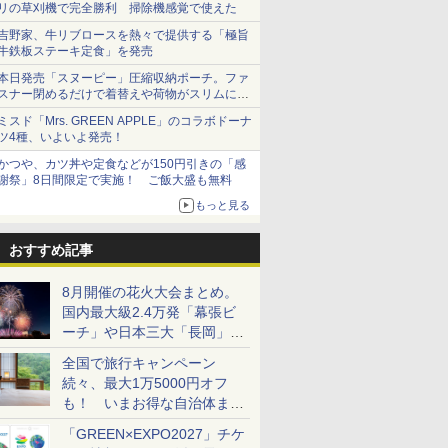
リの草刈機で完全勝利 掃除機感覚で使えた
吉野家、牛リブロースを熱々で提供する「極旨
牛鉄板ステーキ定食」を発売
本日発売「スヌーピー」圧縮収納ポーチ。ファ
スナー閉めるだけで着替えや荷物がスリムにま
とまる
ミスド「Mrs. GREEN APPLE」のコラボドーナ
ツ4種、いよいよ発売！
かつや、カツ丼や定食などが150円引きの「感
謝祭」8日間限定で実施！ ご飯大盛も無料
もっと見る
おすすめ記事
8月開催の花火大会まとめ。
国内最大級2.4万発「幕張ビ
ーチ」や日本三大「長岡」な
ど大型イベント目白押し！
全国で旅行キャンペーン
続々、最大1万5000円オフ
も！ いまお得な自治体まと
め
「GREEN×EXPO2027」チケ