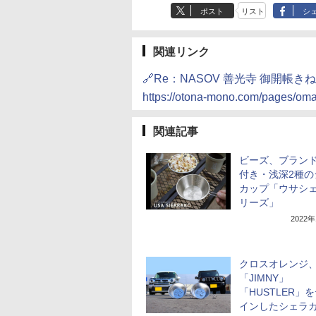
ポスト
リスト
シ
関連リンク
🔗Re：NASOV 善光寺 御開帳
https://otona-mono.com/pages/om
関連記事
ビーズ、ブラン
付き・浅深2種の
カップ「ウサシ
リーズ」
2022
クロスオレンジ
「JIMNY」
「HUSTLER」
インしたシェラ