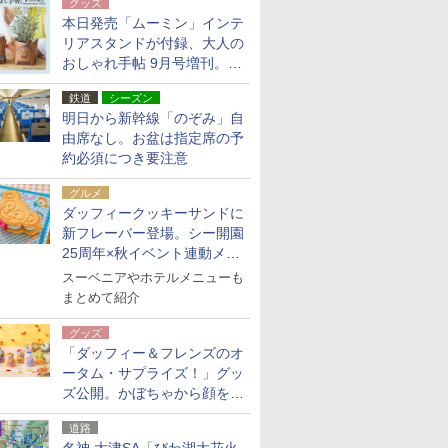
グッズ
本日発売「ムーミン」インテ
リアスタンドが付録、大人の
おしゃれ手帖 9月号増刊。レ
ザー調で高級感ある2個セッ
鉄道
シーズン
ト
明日から新幹線「のぞみ」自
由席なし。お盆は指定席の予
約必須につき要注意
グルメ
ダッフィークッキーサンドに
新フレーバー登場。シー開園
25周年×秋イベント連動メニ
ュー
スーベニアやホテルメニューも
まとめて紹介
グッズ
「ダッフィー＆フレンズのオ
ータム・サプライズ！」グッ
ズ公開。かぼちゃから顔をの
ぞかせたぬいぐるみチャーム
道路
ほか