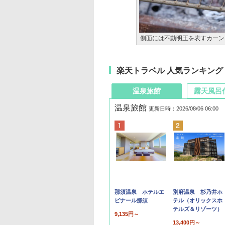
側面には不動明王を表すカーン
楽天トラベル 人気ランキング
温泉旅館
露天風呂
温泉旅館
更新日時：2026/08/06 06:00
那須温泉 ホテルエ
別府温泉 杉乃井ホ
ピナール那須
テル（オリックスホ
テルズ＆リゾーツ）
9,135円～
13,400円～