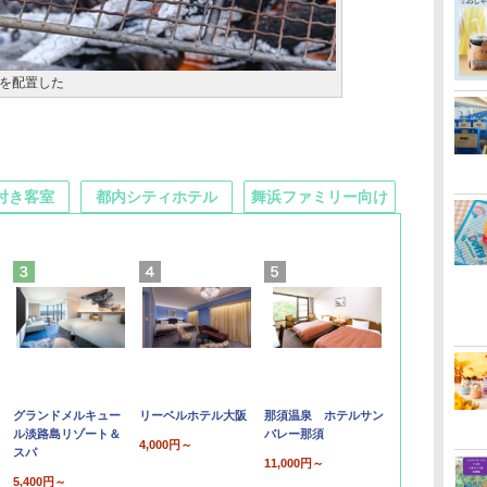
を配置した
付き客室
都内シティホテル
舞浜ファミリー向け
グランドメルキュー
リーベルホテル大阪
那須温泉 ホテルサン
ル淡路島リゾート＆
バレー那須
4,000円～
スパ
11,000円～
5,400円～