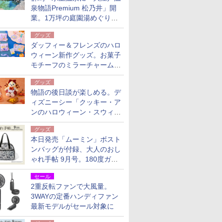
泉物語Premium 松乃井」開
業。1万坪の庭園湯めぐり＆
豪華バイキングを体験してき
グッズ
た！
ダッフィー＆フレンズのハロ
ウィーン新作グッズ。お菓子
モチーフのミラーチャーム/
デザインポーチほか
グッズ
物語の後日談が楽しめる。デ
ィズニーシー「クッキー・ア
ンのハロウィーン・スウィー
トサプライズ」限定グッズ公
グッズ
開
本日発売「ムーミン」ボスト
ンバッグが付録、大人のおし
ゃれ手帖 9月号。180度ガバ
ッと開いて大容量
セール
2重反転ファンで大風量。
3WAYの定番ハンディファン
最新モデルがセール対象に