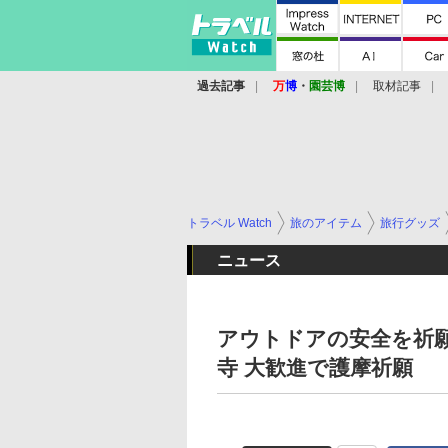
過去記事
万
博
・
園芸博
取材記事
トラベル Watch
旅のアイテム
旅行グッズ
ニュース
アウトドアの安全を祈
寺 大歓進で護摩祈願