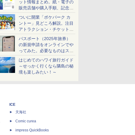
ット情報まとめ。紙・電子の
販売店舗や購入手順、記念チ
ケットも解説
ついに開業「ポケパーク カ
ントー」見どころ解説。注目
アトラクション・チケット手
配・来場前に必要な準備は？
パスポート（2025年旅券）
の新規申請をオンラインでや
ってみた。必要なものはスマ
ホとマイナカードのみ
はじめてのハワイ旅行ガイド
～せっかく行くなら隣島の秘
境も楽しみたい！～
ICE
天海社
ス
Comic curea
impress QuickBooks