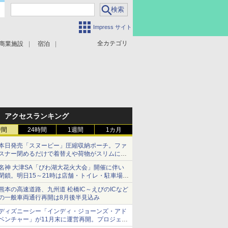
Impress サイト
全カテゴリ
商業施設
宿泊
アクセスランキング
時間
24時間
1週間
1カ月
本日発売「スヌーピー」圧縮収納ポーチ。ファ
スナー閉めるだけで着替えや荷物がスリムにま
とまる
名神 大津SA「びわ湖大花火大会」開催に伴い
閉鎖。明日15～21時は店舗・トイレ・駐車場の
利用不可
熊本の高速道路、九州道 松橋IC～えびのICなど
の一般車両通行再開は8月後半見込み
ディズニーシー「インディ・ジョーンズ・アド
ベンチャー」が11月末に運営再開。プロジェク
ションマッピングを追加、DPAは1500円