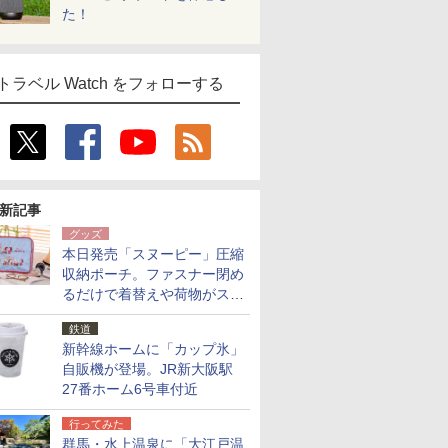
た！
トラベル Watch をフォローする
新記事
グッズ
本日発売「スヌーピー」圧縮
収納ポーチ。ファスナー閉め
るだけで着替えや荷物がスリ
ムにまとまる
鉄道
新幹線ホームに「カップ氷」
自販機が登場。JR新大阪駅
27番ホーム6号車付近
行ってみた
群馬・水上温泉に「大江戸温