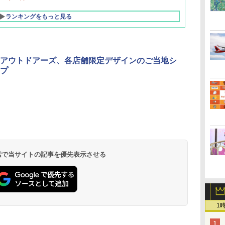
ランキングをもっと見る
アウトドアーズ、各店舗限定デザインのご当地シ
プ
北陸 福井 あわら
品川プリンスホテ
舞浜ビューホテル
箱根湯本温泉 ホテ
ホテルトラスティ東
オリエンタルホテル
下呂温泉 水明館
住友不動産ホテル ヴ
東京ベイ舞浜ホテル
温泉 清風荘（北陸
ル イーストタワー
ｂｙ ＨＵＬＩＣ
ル おかだ
京ベイサイド
東京ベイ
ィラフォンテーヌグラ
ファーストリゾート
8,250円～
最大級の庭園露天風
（旧：東京ベイ舞浜
ンド東京有明
9,958円～
11,200円～
5,450円～
5,200円～
4,290円～
呂の宿 清風荘）
ホテル）
19,541円～
5,758円～
6,070円～
 検索で当サイトの記事を優先表示させる
1