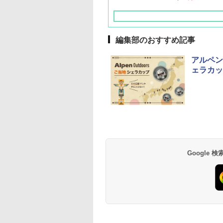
編集部のおすすめ記事
アルペン
ェラカッ
草津温泉 ホテル櫻
品川プリンスホテル
グランドニッコー東
海のサウナ＆スパ
東京ドームホテル
シェラトン・グラン
井
京ベイ 舞浜
オールインクルーシ
デ・トーキョーベ
7,037円～
7,980円～
ブ 島原温泉ホテル
イ・ホテル
14,300円～
6,800円～
南風楼
10,450円～
7,950円～
Google