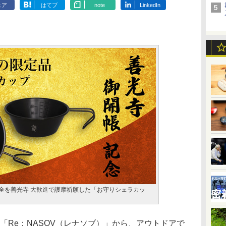
ェア
はてブ
note
LinkedIn
安全を善光寺 大歓進で護摩祈願した「お守りシェラカッ
ド「Re：NASOV（レナソブ）」から、アウトドアで