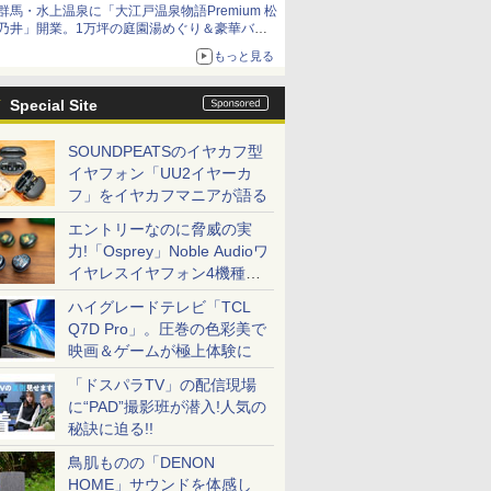
群馬・水上温泉に「大江戸温泉物語Premium 松
乃井」開業。1万坪の庭園湯めぐり＆豪華バイ
キングを体験してきた！
もっと見る
Special Site
SOUNDPEATSのイヤカフ型
イヤフォン「UU2イヤーカ
フ」をイヤカフマニアが語る
エントリーなのに脅威の実
力!「Osprey」Noble Audioワ
イヤレスイヤフォン4機種を
一気に聴く
ハイグレードテレビ「TCL
Q7D Pro」。圧巻の色彩美で
映画＆ゲームが極上体験に
「ドスパラTV」の配信現場
に“PAD”撮影班が潜入!人気の
秘訣に迫る!!
鳥肌ものの「DENON
HOME」サウンドを体感し