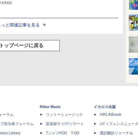
2年4月8日
もっと関連記事を見る
トップページに戻る
Rittor Music
イカロス出版
dフォーラム
リットーミュージック
AIRLINEweb
ップ担当者フォーラム
楽器探そう!デジマート
Jディフェンスニュー
ness Library
TシャツPOD T-OD
通訳翻訳ジャーナル