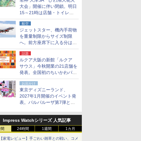
名神 大津SA「びわ湖大花火
大会」開催に伴い閉鎖。明日
15～21時は店舗・トイレ・
駐車場の利用不可
航空
ジェットスター、機内手荷物
を重量制限からサイズ制限
へ。前方座席下に入る分はす
べての運賃で無料に
話題
ルクア大阪の新館「ルクア
サウス」今秋開業の21店舗を
発表。全国初のちいかわパー
クストア/サンリオ新業態1号
お出かけ
店など
東京ディズニーランド、
2027年1月開催のイベント発
表。パルパルーザ第7弾とし
て「ミニーのファンダーラン
ド」を再演
Impress Watchシリーズ 人気記事
時間
24時間
1週間
1カ月
【家電レビュー】手ごわい雑草との戦い、コメ