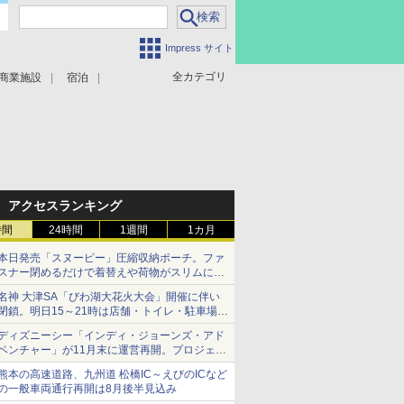
Impress サイト
全カテゴリ
商業施設
宿泊
アクセスランキング
時間
24時間
1週間
1カ月
本日発売「スヌーピー」圧縮収納ポーチ。ファ
スナー閉めるだけで着替えや荷物がスリムにま
とまる
名神 大津SA「びわ湖大花火大会」開催に伴い
閉鎖。明日15～21時は店舗・トイレ・駐車場の
利用不可
ディズニーシー「インディ・ジョーンズ・アド
ベンチャー」が11月末に運営再開。プロジェク
ションマッピングを追加、DPAは1500円
熊本の高速道路、九州道 松橋IC～えびのICなど
の一般車両通行再開は8月後半見込み