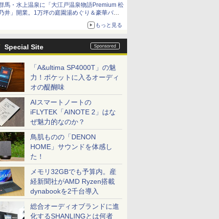
群馬・水上温泉に「大江戸温泉物語Premium 松
乃井」開業。1万坪の庭園湯めぐり＆豪華バイ
キングを体験してきた！
もっと見る
Special Site
「A&ultima SP4000T」の魅
力！ポケットに入るオーディ
オの醍醐味
AIスマートノートの
iFLYTEK「AINOTE 2」はな
ぜ魅力的なのか？
鳥肌ものの「DENON
HOME」サウンドを体感し
た！
メモリ32GBでも予算内。産
経新聞社がAMD Ryzen搭載
dynabookを2千台導入
総合オーディオブランドに進
化するSHANLINGとは何者