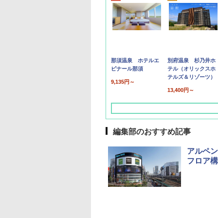
那須温泉 ホテルエ
別府温泉 杉乃井ホ
ピナール那須
テル（オリックスホ
テルズ＆リゾーツ）
9,135円～
13,400円～
編集部のおすすめ記事
アルペン
フロア構
草津温泉 ホテル櫻
品川プリンスホテル
グランドニッコー東
海のサウナ＆スパ
東京ドームホテル
シェラトン・グラン
井
京ベイ 舞浜
オールインクルーシ
デ・トーキョーベ