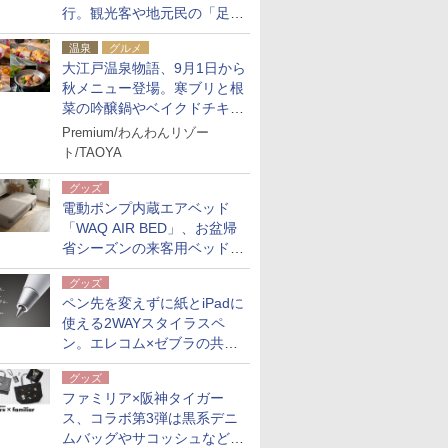
行。観光客や地元民の「足が
ない」課題解消へ、木金土に
温泉
グルメ
2台体制
大江戸温泉物語、9月1日から
秋メニュー登場。寒ブリと根
菜の吟醸鍋やベイクドチキ
ン、ショコラ＆栗スイーツも
Premium/わんわんリゾー
食べ放題に
ト/TAOYA
グッズ
電動ポンプ内蔵エアベッド
「WAQ AIR BED」、お盆帰
省シーズンの来客用ベッドに
も。使用後は収納バッグでコ
グッズ
ンパクトに保管
ペン先を変えずに紙とiPadに
使える2WAYスタイラスペ
ン。エレコム×ゼブラの共同
開発
グッズ
ファミリア×阪神タイガー
ス、コラボ第3弾は黒系デニ
ムバッグやサコッシュなど6