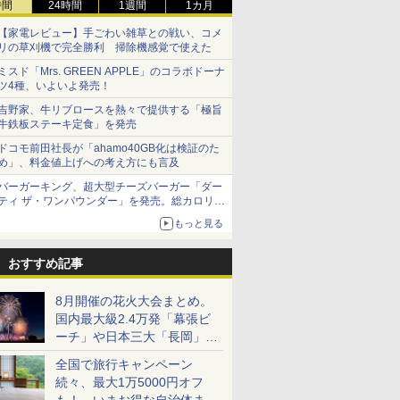
時間
24時間
1週間
1カ月
【家電レビュー】手ごわい雑草との戦い、コメ
リの草刈機で完全勝利 掃除機感覚で使えた
ミスド「Mrs. GREEN APPLE」のコラボドーナ
ツ4種、いよいよ発売！
吉野家、牛リブロースを熱々で提供する「極旨
牛鉄板ステーキ定食」を発売
ドコモ前田社長が「ahamo40GB化は検証のた
め」、料金値上げへの考え方にも言及
バーガーキング、超大型チーズバーガー「ダー
ティ ザ・ワンパウンダー」を発売。総カロリー
約1656kcal、総重量約527g！
もっと見る
おすすめ記事
8月開催の花火大会まとめ。
国内最大級2.4万発「幕張ビ
ーチ」や日本三大「長岡」な
ど大型イベント目白押し！
全国で旅行キャンペーン
続々、最大1万5000円オフ