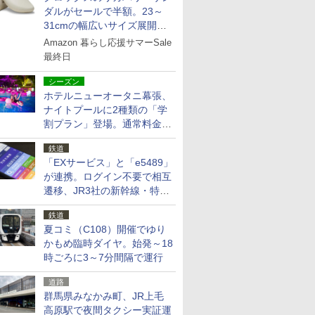
ダルがセールで半額。23～
31cmの幅広いサイズ展開、
独自のクッション素材を採用
Amazon 暮らし応援サマーSale
最終日
シーズン
ホテルニューオータニ幕張、
ナイトプールに2種類の「学
割プラン」登場。通常料金の
およそ半額でお得に夜活
鉄道
「EXサービス」と「e5489」
が連携。ログイン不要で相互
遷移、JR3社の新幹線・特急
予約をアプリで一括確認
鉄道
夏コミ（C108）開催でゆり
かもめ臨時ダイヤ。始発～18
時ごろに3～7分間隔で運行
道路
群馬県みなかみ町、JR上毛
高原駅で夜間タクシー実証運