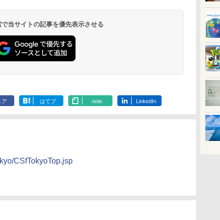
8,250円～
最大級の庭園露天風
（旧：東京ベイ舞浜
ンド東京有明
9,958円～
11,200円～
5,450円～
5,200円～
4,290円～
呂の宿 清風荘）
ホテル）
19,541円～
5,758円～
6,070円～
 検索で当サイトの記事を優先表示させる
ェア
はてブ
note
LinkedIn
tokyo/CSfTokyoTop.jsp