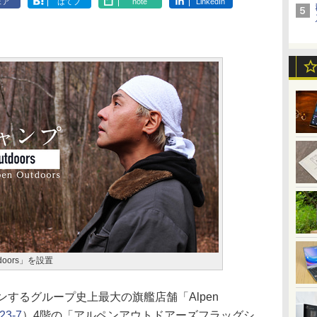
ェア
はてブ
note
LinkedIn
tdoors」を設置
するグループ史上最大の旗艦店舗「Alpen
3-7
）4階の「アルペンアウトドアーズフラッグシ