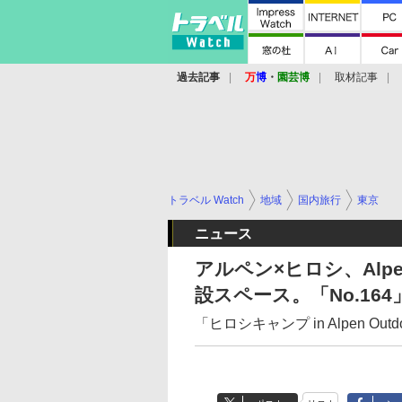
過去記事
万
博
・
園芸博
取材記事
トラベル Watch
地域
国内旅行
東京
ニュース
アルペン×ヒロシ、Alp
設スペース。「No.16
「ヒロシキャンプ in Alpen Outd