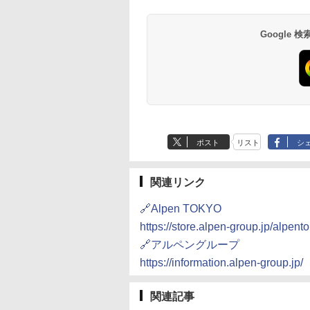
7,037円～
7,980円～
ブ 島原温泉ホテル
イ・ホテル
14,300円～
6,800円～
南風楼
10,450円～
7,950円～
Google
ポスト
リスト
シ
関連リンク
🔗Alpen TOKYO
https://store.alpen-group.jp/alpen
🔗アルペングループ
https://information.alpen-group.jp/
関連記事