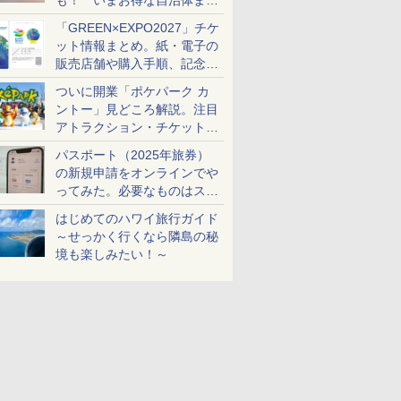
も！ いまお得な自治体まと
め
「GREEN×EXPO2027」チケ
ット情報まとめ。紙・電子の
販売店舗や購入手順、記念チ
ケットも解説
ついに開業「ポケパーク カ
ントー」見どころ解説。注目
アトラクション・チケット手
配・来場前に必要な準備は？
パスポート（2025年旅券）
の新規申請をオンラインでや
ってみた。必要なものはスマ
ホとマイナカードのみ
はじめてのハワイ旅行ガイド
～せっかく行くなら隣島の秘
境も楽しみたい！～