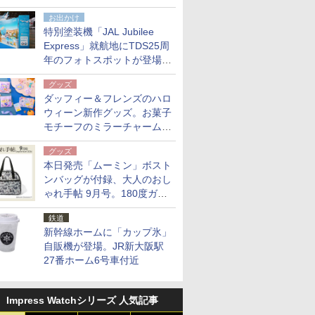
点。8月21日オンラインスト
お出かけ
アで発売
特別塗装機「JAL Jubilee
Express」就航地にTDS25周
年のフォトスポットが登場。
10月末まで青森空港に
グッズ
ダッフィー＆フレンズのハロ
ウィーン新作グッズ。お菓子
モチーフのミラーチャーム/
デザインポーチほか
グッズ
本日発売「ムーミン」ボスト
ンバッグが付録、大人のおし
ゃれ手帖 9月号。180度ガバ
ッと開いて大容量
鉄道
新幹線ホームに「カップ氷」
自販機が登場。JR新大阪駅
27番ホーム6号車付近
Impress Watchシリーズ 人気記事