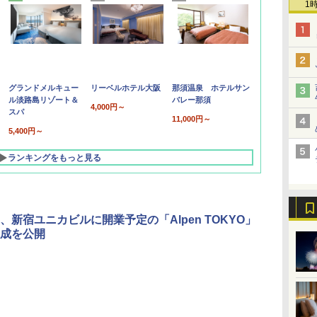
1
グランドメルキュー
リーベルホテル大阪
那須温泉 ホテルサン
ル淡路島リゾート＆
バレー那須
4,000円～
スパ
11,000円～
5,400円～
ランキングをもっと見る
、新宿ユニカビルに開業予定の「Alpen TOKYO」
成を公開
北陸 福井 あわら
品川プリンスホテ
舞浜ビューホテル
箱根湯本温泉 ホテ
ホテルトラスティ東
オリエンタルホテル
下呂温泉 水明館
住友不動産ホテル ヴ
東京ベイ舞浜ホテル
温泉 清風荘（北陸
ル イーストタワー
ｂｙ ＨＵＬＩＣ
ル おかだ
京ベイサイド
東京ベイ
ィラフォンテーヌグラ
ファーストリゾート