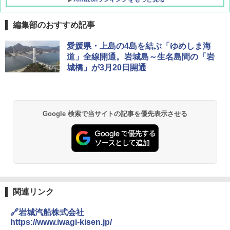
編集部のおすすめ記事
[キャンパーズコレクション 山善] ポップアッ
BUNDOK(バンドック)ソロ ドーム 1 EX BDK
愛媛県・上島の4島を結ぶ「ゆめしま海
プテント 傘みたいに広げて畳める パッとサ
-08EX カーキ ソロキャンプ ポリエステル フ
道」全線開通。岩城島～生名島間の「岩
ッとサンシェード キューブ フルクローズ メ
レーム テント
城橋」が3月20日開通
ッシュ 簡単設置 ワンタッチテント キャンプ
&ハイキング カーキ PATC-150(KH)
￥14,800
￥6,832
GRANDOOR ステンレス保冷剤 2個セット 2
Google 検索で当サイトの記事を優先表示させる
026リニューアル 急速冷凍 空間倍増 衛生的
PYKES PEAK (パイクスピーク) 着替えテン
コンパクト 保冷力長持ち
ト プライバシー テント 【中が透けない】 1
人用 折りたたみ 防災グッズ 災害用トイレ ビ
￥2,980
ーチ ピクニック ポップアップテント 携帯 簡
易 トイレテント (ブラック)
熊撃退スプレー 熊よけスプレー 熊スプレー
￥4,980
【日本企業販売】超強力クマ対策スプレー 30
0ml（連続噴射30秒）110ml（連続噴射15
関連リンク
秒）射程5～10m 安全ロック搭載 携帯収納袋
ENDLESS BASE 《めざましテレビで紹介》
付き ヒグマ・イノシシ対策 自治体・教育機
🔗岩城汽船株式会社
テント ワンタッチ RENEW 幅200 2-3人用 43
関の購入実績 登山・キャンプ・アウトドア・
https://www.iwagi-kisen.jp/
500002(88859)
防災用品 長期保存可能 緊急時用 日本国内発