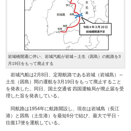
岩城橋開通に伴い、岩城汽船が岩城～土生（因島）の航路を3
月19日をもって廃止する
岩城汽船は2月8日、定期航路である岩城（岩城島）～
土生（因島）間の運航を3月19日をもって廃止すること
を発表した。同日、国土交通省 四国運輸局が廃止届を受
理した旨を発表している。
同航路は1954年に航路開設し、現在は岩城島（長江
港）と因島（土生港）を最短6分で結び、最大で平日・
往復17便を運航している。