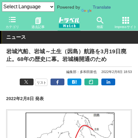
Powered by
Translate
トラベル Watch
地域
国内旅行
中国
カテゴリ
過去記事
検索
Impressサイト
ニュース
岩城汽船、岩城～土生（因島）航路を3月19日廃
止。68年の歴史に幕。岩城橋開通のため
編集部：多和田新也
2022年2月8日 18:53
リスト
2022年2月8日 発表