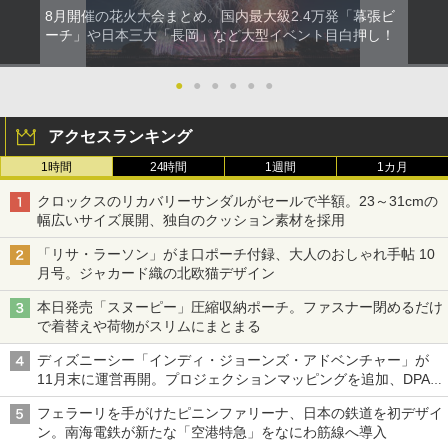
8月開催の花火大会まとめ。国内最大級2.4万発「幕張ビ
ーチ」や日本三大「長岡」など大型イベント目白押し！
●
●
●
●
●
●
アクセスランキング
1時間
24時間
1週間
1カ月
クロックスのリカバリーサンダルがセールで半額。23～31cmの
幅広いサイズ展開、独自のクッション素材を採用
「リサ・ラーソン」がま口ポーチ付録、大人のおしゃれ手帖 10
月号。ジャカード織の北欧猫デザイン
本日発売「スヌーピー」圧縮収納ポーチ。ファスナー閉めるだけ
で着替えや荷物がスリムにまとまる
ディズニーシー「インディ・ジョーンズ・アドベンチャー」が
11月末に運営再開。プロジェクションマッピングを追加、DPA
は1500円
フェラーリを手がけたピニンファリーナ、日本の鉄道を初デザイ
ン。南海電鉄が新たな「空港特急」をなにわ筋線へ導入