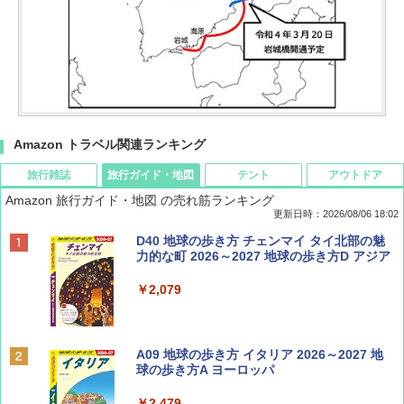
Amazon トラベル関連ランキング
旅行雑誌
旅行ガイド・地図
テント
アウトドア
Amazon 旅行ガイド・地図 の売れ筋ランキング
更新日時：2026/08/06 18:02
ディズニーファン ２０２６年 ９月号 [雑
D40 地球の歩き方 チェンマイ タイ北部の魅
誌] (ＤＩＳＮＥＹ ＦＡＮ)
力的な町 2026～2027 地球の歩き方D アジア
￥713
￥2,079
Coyote No.89 特集 星野道夫 夢見る旅
A09 地球の歩き方 イタリア 2026～2027 地
球の歩き方A ヨーロッパ
￥1,540
￥2,479