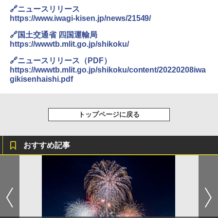
送
🔗ニュースリリース
￥5,499
https://www.iwagi-kisen.jp/news/21549/
￥3,680
🔗国土交通省 四国運輸局
[キャンパーズコレクション 山善] 傘みたいに
https://wwwtb.mlit.go.jp/shikoku/
広げるだけ パッとサッとテント ブラックコ
DEWEL パラソル 大型 ビーチ アウトドアパ
ーティング フルクローズ メッシュ 3-4人用
ラソル ガーデン サイトシート付 折りたたみ
🔗ニュースリリース（PDF）
簡単設置 ポップアップテント エクルベージ
防水 UVカット 4段階高さ調整 軽量 収納袋付
https://wwwtb.mlit.go.jp/shikoku/content/20220208iwa
ュ(BC仕様) PATC-150B(EB)
き
gikisenhaishi.pdf
￥8,991
￥6,459
トップページに戻る
Coleman(コールマン) ツーリングドーム/LD
ポインターライト 強力 小型 緑色/赤色/青紫色
X 2人用 3人用 キャンプ アウトドア フェス
USB充電式 高精度 超長距離照射 長時間使用
収納 コンパクト 簡単設営 カンガルーテント
可能 安全ロック付き 高安全性 金属製耐久 コ
おすすめ記事
ソロキャンプ ソロテント
ンパクト多機能設計 持ち運び便利 アウトド
ア/オフィス/教育現場/展示会用 緑
￥20,718
￥1,180