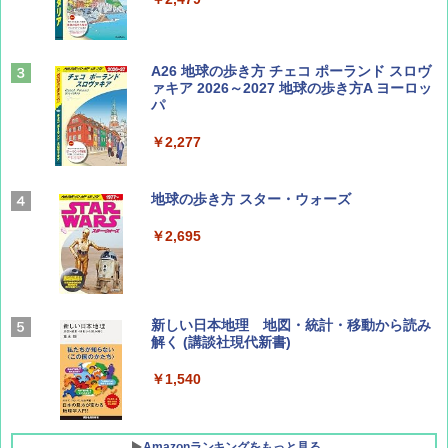
山と溪谷 2026年8月号「南アルプス大全」
A26 地球の歩き方 チェコ ポーランド スロヴ
ァキア 2026～2027 地球の歩き方A ヨーロッ
パ
￥1,540
￥2,277
AIRLINE（エアライン）2026年9月号【特
地球の歩き方 スター・ウォーズ
集】ボーイング110周年を祝して！
￥2,695
￥1,760
BE-PAL(ビ-パル) 2026年 9 月号【特別付録:
新しい日本地理 地図・統計・移動から読み
SOTO ミニマル"旅"財布 ランダム2種】
解く (講談社現代新書)
￥1,500
￥1,540
Amazonランキングをもっと見る