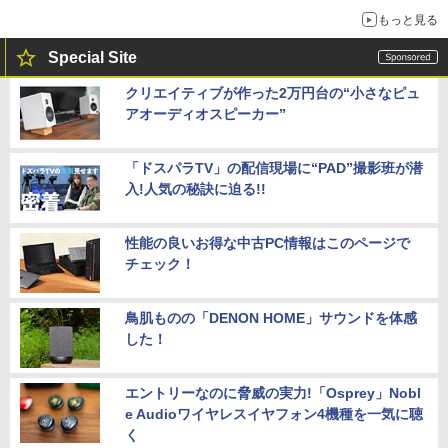
もっと見る
Special Site
クリエイティブが作った2万円台の“小さなピュ
アオーディオスピーカー”
「ドスパラTV」の配信現場に“PAD”撮影班が潜
入!人気の秘訣に迫る!!
性能の良いお得な中古PC情報はこのページで
チェック！
鳥肌ものの「DENON HOME」サウンドを体感
した！
エントリーなのに脅威の実力!「Osprey」Nobl
e Audioワイヤレスイヤフォン4機種を一気に聴
く