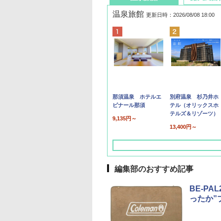
温泉旅館
更新日時：2026/08/08 18:00
那須温泉 ホテルエ
別府温泉 杉乃井ホ
ピナール那須
テル（オリックスホ
テルズ＆リゾーツ）
9,135円～
13,400円～
編集部のおすすめ記事
BE-P
ったか”