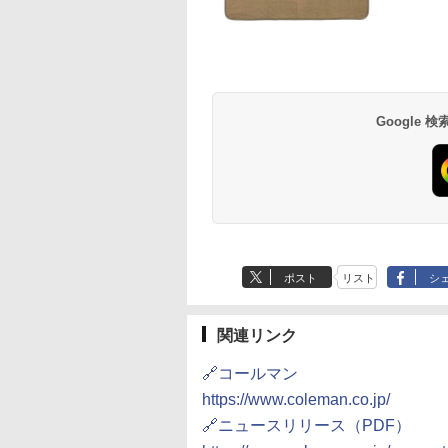
草津温泉 ホテル櫻
品川プリンスホテル
グランドニッコー東
海のサウナ＆スパ
東京ドームホテル
シェラトン・グラン
井
京ベイ 舞浜
オールインクルーシ
デ・トーキョーベ
7,037円～
7,980円～
ブ 島原温泉ホテル
イ・ホテル
14,300円～
6,800円～
南風楼
10,450円～
7,950円～
Google
ポスト
リスト
シ
関連リンク
🔗コールマン
https://www.coleman.co.jp/
🔗ニュースリリース（PDF）