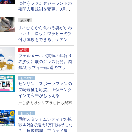
に伴うファンタジーランドの
夜間入場規制を変更。9月か
ら18時50分～20時ごろに
旅レポ
手のひらから食べる姿がかわ
いい！ ロックワラビーの餌
付け体験もできる、ケアンズ
でアサートン高原の日本語ガ
話題
イド付きツアーに参加してみ
フェルメール《真珠の耳飾り
た
の少女》展のグッズ公開。図
録/ミッフィー/葬送のフリー
レンほか、注目ブランドコラ
お出かけ
ボが実現
ゼンリン、スポーツファンの
長崎遠征を応援。上位ランク
インで和牛がもらえる
「GO！GO！長崎スタンプラ
推し活向けクリアうちわも配布
リー」
お出かけ
長崎スタジアムシティでの観
戦＆2泊で最大1万円お得にな
る「長崎満喫！アウェイ遠征