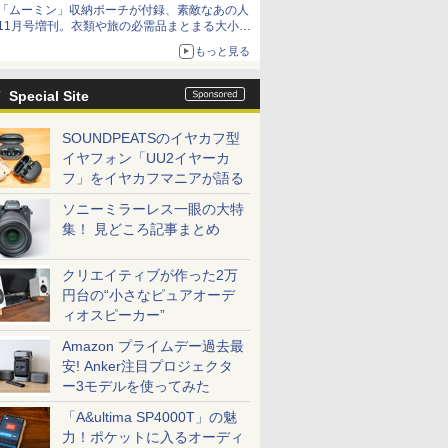
「ムーミン」収納ポーチが付録、素敵なあの人
11月号増刊。衣類や旅の必需品まとまる大小2
個セット
もっと見る
Special Site
SOUNDPEATSのイヤカフ型
イヤフォン「UU2イヤーカ
フ」をイヤカフマニアが語る
ソニーミラーレス一眼の大特
集！ 見どころ記事まとめ
クリエイティブが作った2万
円台の“小さなピュアオーデ
ィオスピーカー”
Amazon プライムデー過去最
安! Anker注目プロジェクタ
ー3モデルを使ってみた
「A&ultima SP4000T」の魅
力！ポケットに入るオーディ