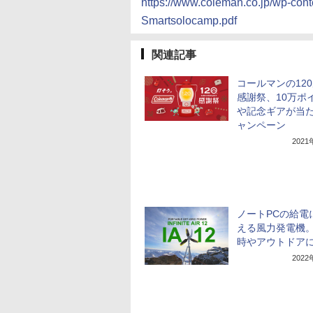
https://www.coleman.co.jp/wp-con
Smartsolocamp.pdf
関連記事
コールマンの12
感謝祭、10万ポ
や記念ギアが当
ャンペーン
202
ノートPCの給電
える風力発電機
時やアウトドア
202