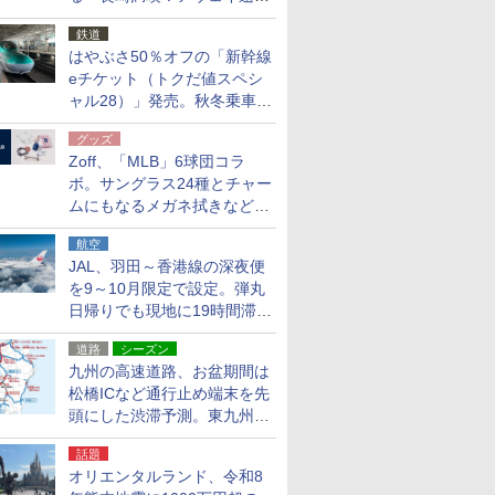
応援キャンペーン」
鉄道
はやぶさ50％オフの「新幹線
eチケット（トクだ値スペシ
ャル28）」発売。秋冬乗車
分、えきねっと限定
グッズ
Zoff、「MLB」6球団コラ
ボ。サングラス24種とチャー
ムにもなるメガネ拭きなど雑
貨24種
航空
JAL、羽田～香港線の深夜便
を9～10月限定で設定。弾丸
日帰りでも現地に19時間滞在
できる
道路
シーズン
九州の高速道路、お盆期間は
松橋ICなど通行止め端末を先
頭にした渋滞予測。東九州道
への迂回は料金調整を実施
話題
オリエンタルランド、令和8