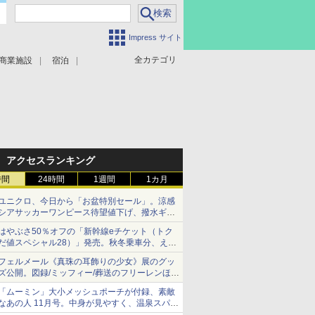
Impress サイト
全カテゴリ
商業施設
宿泊
アクセスランキング
時間
24時間
1週間
1カ月
ユニクロ、今日から「お盆特別セール」。涼感
シアサッカーワンピース待望値下げ、撥水ギア
ショーツは1990円に
はやぶさ50％オフの「新幹線eチケット（トク
だ値スペシャル28）」発売。秋冬乗車分、えき
ねっと限定
フェルメール《真珠の耳飾りの少女》展のグッ
ズ公開。図録/ミッフィー/葬送のフリーレンほ
か、注目ブランドコラボが実現
「ムーミン」大小メッシュポーチが付録、素敵
なあの人 11月号。中身が見やすく、温泉スパに
も使える