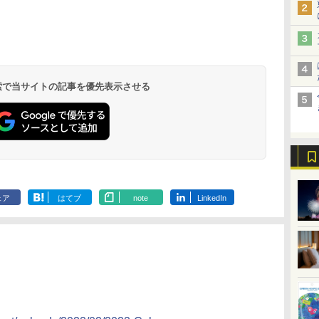
北陸 福井 あわら
品川プリンスホテ
舞浜ビューホテル
箱根湯本温泉 ホテ
ホテルトラスティ東
オリエンタルホテル
下呂温泉 水明館
住友不動産ホテル ヴ
東京ベイ舞浜ホテル
温泉 清風荘（北陸
ル イーストタワー
ｂｙ ＨＵＬＩＣ
ル おかだ
京ベイサイド
東京ベイ
ィラフォンテーヌグラ
ファーストリゾート
8,250円～
最大級の庭園露天風
（旧：東京ベイ舞浜
ンド東京有明
9,958円～
11,200円～
5,450円～
5,200円～
4,290円～
呂の宿 清風荘）
ホテル）
19,541円～
5,758円～
6,070円～
 検索で当サイトの記事を優先表示させる
ェア
はてブ
note
LinkedIn