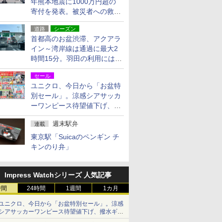
年熊本地震に1000万円超の
寄付を発表。被災者への救援
活動・復旧支援
道路
シーズン
首都高のお盆渋滞、アクアラ
イン～湾岸線は通過に最大2
時間15分。羽田の利用には
「空港西出口」の利用検討を
セール
ユニクロ、今日から「お盆特
別セール」。涼感シアサッカ
ーワンピース待望値下げ、撥
水ギアショーツは1990円に
週末駅弁
連載
東京駅「Suicaのペンギン チ
キンのり弁」
Impress Watchシリーズ 人気記事
時間
24時間
1週間
1カ月
ユニクロ、今日から「お盆特別セール」。涼感
シアサッカーワンピース待望値下げ、撥水ギア
ショーツは1990円に