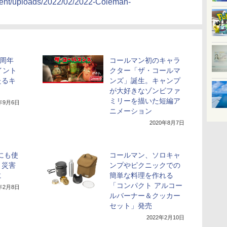
tent/uploads/2022/02/2022-Coleman-
0周年
コールマン初のキャラ
イント
クター「ザ・コールマ
たるキ
ンズ」誕生。キャンプ
が大好きなゾンビファ
ミリーを描いた短編ア
1年9月6日
ニメーション
2020年8月7日
にも使
コールマン、ソロキャ
。災害
ンプやピクニックでの
に
簡単な料理を作れる
「コンパクト アルコー
2年2月8日
ルバーナー＆クッカー
セット」発売
2022年2月10日