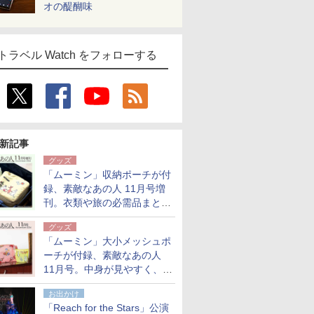
オの醍醐味
トラベル Watch をフォローする
新記事
グッズ
「ムーミン」収納ポーチが付
録、素敵なあの人 11月号増
刊。衣類や旅の必需品まとま
る大小2個セット
グッズ
「ムーミン」大小メッシュポ
ーチが付録、素敵なあの人
11月号。中身が見やすく、温
泉スパにも使える
お出かけ
「Reach for the Stars」公演