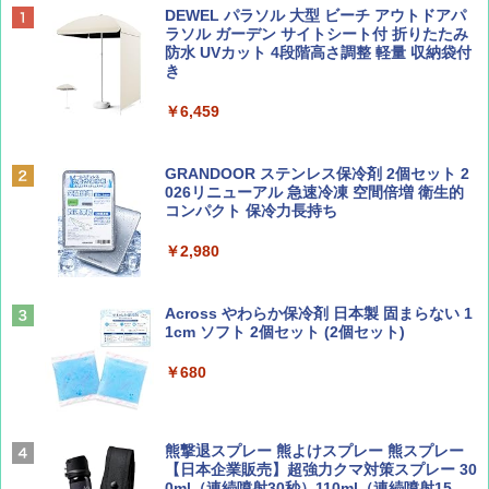
BE-PAL(ビ-パル) 2026年 10 月号【特別付録:
地球の歩き方 スター・ウォーズ
[キャンパーズコレクション 山善] ポップアッ
DEWEL パラソル 大型 ビーチ アウトドアパ
ノルディスク 4ホール鋳鉄スキレット】
プテント 傘みたいに広げて畳める パッとサ
ラソル ガーデン サイトシート付 折りたたみ
ッとサンシェード キューブ フルクローズ メ
防水 UVカット 4段階高さ調整 軽量 収納袋付
￥2,695
ッシュ 簡単設置 ワンタッチテント キャンプ
き
￥1,540
&ハイキング カーキ PATC-150(KH)
￥6,459
￥6,841
BE-PAL(ビ-パル) 2026年 9 月号【特別付録:
D40 地球の歩き方 チェンマイ タイ北部の魅
SOTO ミニマル"旅"財布 ランダム2種】
力的な町 2026～2027 地球の歩き方D アジア
GRANDOOR ステンレス保冷剤 2個セット 2
ENDLESS BASE 《めざましテレビで紹介》
026リニューアル 急速冷凍 空間倍増 衛生的
テント ワンタッチ RENEW 幅200 2-3人用 43
コンパクト 保冷力長持ち
￥1,500
￥2,079
500002(88859)
￥2,980
￥5,999
ディズニーファン ２０２６年 ９月号 [雑
A09 地球の歩き方 イタリア 2026～2027 地
誌] (ＤＩＳＮＥＹ ＦＡＮ)
球の歩き方A ヨーロッパ
Across やわらか保冷剤 日本製 固まらない 1
PYKES PEAK (パイクスピーク) 着替えテン
1cm ソフト 2個セット (2個セット)
￥713
￥2,479
ト プライバシー テント 【中が透けない】 1
人用 折りたたみ 防災グッズ 災害用トイレ ビ
￥680
ーチ ピクニック ポップアップテント 携帯 簡
易 トイレテント (オリーブ)
山と溪谷 2026年8月号「南アルプス大全」
A26 地球の歩き方 チェコ ポーランド スロヴ
ァキア 2026～2027 地球の歩き方A ヨーロッ
￥4,836
熊撃退スプレー 熊よけスプレー 熊スプレー
パ
￥1,540
【日本企業販売】超強力クマ対策スプレー 30
0ml（連続噴射30秒）110ml（連続噴射15