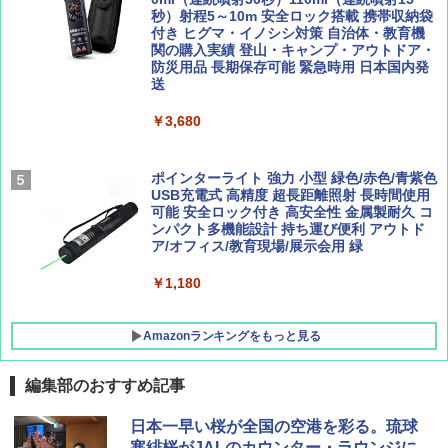
￥2,277
秒）射程5～10m 安全ロック搭載 携帯収納袋
[キャンパーズコレクション 山善] 傘みたいに
付き ヒグマ・イノシシ対策 自治体・教育機
広げるだけ パッとサッとテント ブラックコ
関の購入実績 登山・キャンプ・アウトドア・
ーティング フルクローズ メッシュ 3-4人用
防災用品 長期保存可能 緊急時用 日本国内発
簡単設置 ポップアップテント エクルベージ
サライ 2026年 9月号 [雑誌]
04 地球の歩き方 島旅 利尻 礼文 天売島 焼尻
送
ュ(BC仕様) PATC-150B(EB)
島 5訂版
￥600
￥3,680
￥9,990
￥1,833
ポインターライト 強力 小型 緑色/赤色/青紫色
[キャンパーズコレクション 山善] 傘みたいに
USB充電式 高精度 超長距離照射 長時間使用
広げるだけ パッとサッとテント キューブワ
可能 安全ロック付き 高安全性 金属製耐久 コ
イド ブラックコーティング フルクローズ メ
ンパクト多機能設計 持ち運び便利 アウトド
ッシュ 4人用 簡単設置 ポップアップテント P
ア/オフィス/教育現場/展示会用 緑
ATCW-150B エクルベージュ
￥1,180
￥-
Amazonランキングをもっと見る
編集部のおすすめ記事
日本一早い桜が全国の空港を彩る。琉球
寒緋桜がJALのカウンター・ラウンジに