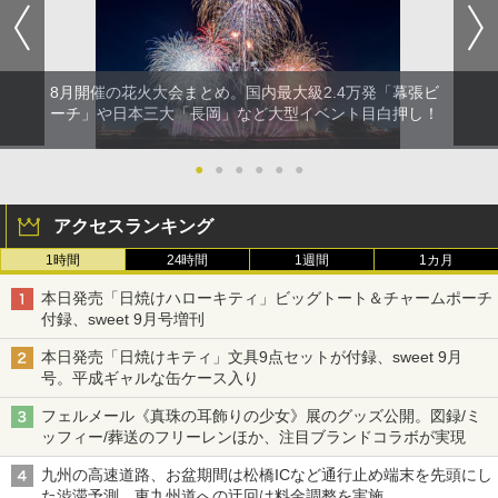
8月開催の花火大会まとめ。国内最大級2.4万発「幕張ビ
ーチ」や日本三大「長岡」など大型イベント目白押し！
●
●
●
●
●
●
アクセスランキング
1時間
24時間
1週間
1カ月
本日発売「日焼けハローキティ」ビッグトート＆チャームポーチ
付録、sweet 9月号増刊
本日発売「日焼けキティ」文具9点セットが付録、sweet 9月
号。平成ギャルな缶ケース入り
フェルメール《真珠の耳飾りの少女》展のグッズ公開。図録/ミ
ッフィー/葬送のフリーレンほか、注目ブランドコラボが実現
九州の高速道路、お盆期間は松橋ICなど通行止め端末を先頭にし
た渋滞予測。東九州道への迂回は料金調整を実施