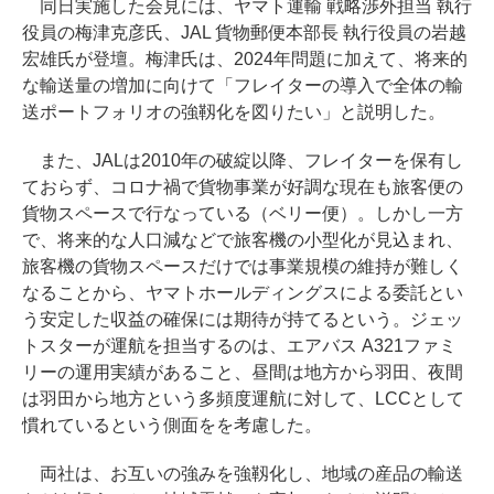
同日実施した会見には、ヤマト運輸 戦略渉外担当 執行
役員の梅津克彦氏、JAL 貨物郵便本部長 執行役員の岩越
宏雄氏が登壇。梅津氏は、2024年問題に加えて、将来的
な輸送量の増加に向けて「フレイターの導入で全体の輸
送ポートフォリオの強靱化を図りたい」と説明した。
また、JALは2010年の破綻以降、フレイターを保有し
ておらず、コロナ禍で貨物事業が好調な現在も旅客便の
貨物スペースで行なっている（ベリー便）。しかし一方
で、将来的な人口減などで旅客機の小型化が見込まれ、
旅客機の貨物スペースだけでは事業規模の維持が難しく
なることから、ヤマトホールディングスによる委託とい
う安定した収益の確保には期待が持てるという。ジェッ
トスターが運航を担当するのは、エアバス A321ファミ
リーの運用実績があること、昼間は地方から羽田、夜間
は羽田から地方という多頻度運航に対して、LCCとして
慣れているという側面をを考慮した。
両社は、お互いの強みを強靱化し、地域の産品の輸送