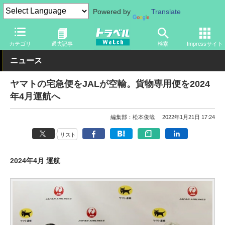
Powered by
Translate
トラベル Watch
企業・政府・官庁
国内エアライン
JAL
カテゴリ
過去記事
検索
Impressサイト
ニュース
ヤマトの宅急便をJALが空輸。貨物専用便を2024
年4月運航へ
編集部：松本俊哉
2022年1月21日 17:24
リスト
2024年4月 運航