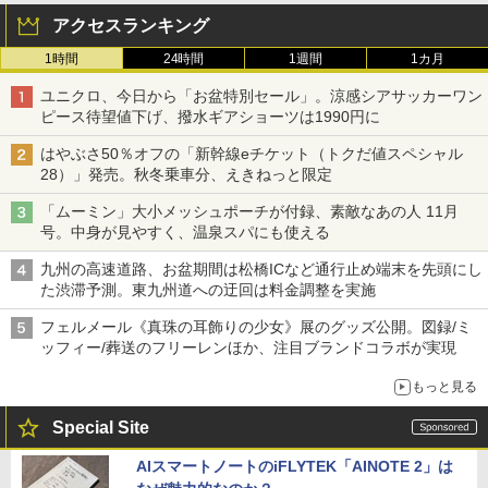
アクセスランキング
1時間
24時間
1週間
1カ月
ユニクロ、今日から「お盆特別セール」。涼感シアサッカーワン
ピース待望値下げ、撥水ギアショーツは1990円に
はやぶさ50％オフの「新幹線eチケット（トクだ値スペシャル
28）」発売。秋冬乗車分、えきねっと限定
「ムーミン」大小メッシュポーチが付録、素敵なあの人 11月
号。中身が見やすく、温泉スパにも使える
九州の高速道路、お盆期間は松橋ICなど通行止め端末を先頭にし
た渋滞予測。東九州道への迂回は料金調整を実施
フェルメール《真珠の耳飾りの少女》展のグッズ公開。図録/ミ
ッフィー/葬送のフリーレンほか、注目ブランドコラボが実現
もっと見る
Special Site
AIスマートノートのiFLYTEK「AINOTE 2」は