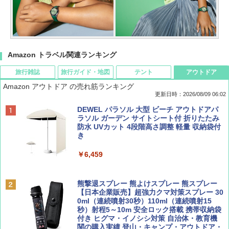
Amazon トラベル関連ランキング
旅行雑誌
旅行ガイド・地図
テント
アウトドア
Amazon アウトドア の売れ筋ランキング
更新日時：2026/08/09 06:02
BE-PAL(ビ-パル) 2026年 9 月号【特別付録:
地球の歩き方 スター・ウォーズ
[キャンパーズコレクション 山善] ポップアッ
DEWEL パラソル 大型 ビーチ アウトドアパ
SOTO ミニマル"旅"財布 ランダム2種】
プテント 傘みたいに広げて畳める パッとサ
ラソル ガーデン サイトシート付 折りたたみ
ッとサンシェード キューブ フルクローズ メ
防水 UVカット 4段階高さ調整 軽量 収納袋付
￥2,695
ッシュ 簡単設置 ワンタッチテント キャンプ
き
￥1,500
&ハイキング カーキ PATC-150(KH)
￥6,459
￥6,830
ディズニーファン ２０２６年 ９月号 [雑
A09 地球の歩き方 イタリア 2026～2027 地
誌] (ＤＩＳＮＥＹ ＦＡＮ)
球の歩き方A ヨーロッパ
熊撃退スプレー 熊よけスプレー 熊スプレー
PYKES PEAK (パイクスピーク) 着替えテン
【日本企業販売】超強力クマ対策スプレー 30
ト プライバシー テント 【中が透けない】 1
0ml（連続噴射30秒）110ml（連続噴射15
￥713
￥2,479
人用 折りたたみ 防災グッズ 災害用トイレ ビ
秒）射程5～10m 安全ロック搭載 携帯収納袋
ーチ ピクニック ポップアップテント 携帯 簡
付き ヒグマ・イノシシ対策 自治体・教育機
易 トイレテント (グレー)
関の購入実績 登山・キャンプ・アウトドア・