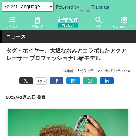
Powered by
Translate
トラベル Watch
旅のアイテム
ガジェット
その他
カテゴリ
過去記事
検索
Impressサイト
ニュース
タグ・ホイヤー、大坂なおみとコラボしたアクア
レーサー プロフェッショナル新モデル
編集部：大竹菜々子
2022年1月13日 17:00
リスト
2022年1月13日 発表