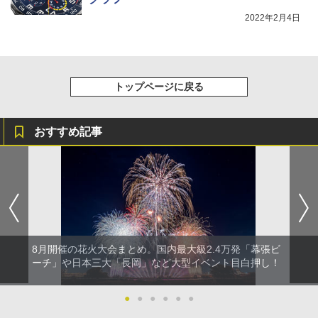
2022年2月4日
トップページに戻る
おすすめ記事
8月開催の花火大会まとめ。国内最大級2.4万発「幕張ビ
ーチ」や日本三大「長岡」など大型イベント目白押し！
●
●
●
●
●
●