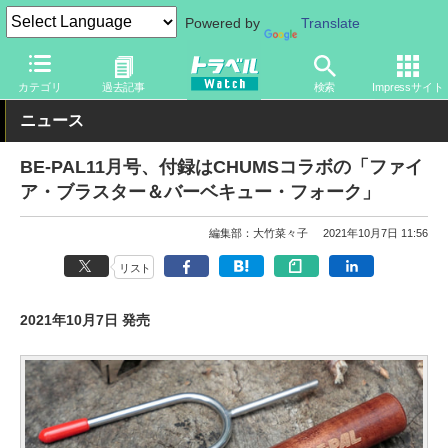
Powered by
Translate
トラベル Watch
旅のアイテム
旅行グッズ
その他
カテゴリ
過去記事
検索
Impressサイト
ニュース
BE-PAL11月号、付録はCHUMSコラボの「ファイ
ア・ブラスター＆バーベキュー・フォーク」
編集部：大竹菜々子
2021年10月7日 11:56
リスト
2021年10月7日 発売