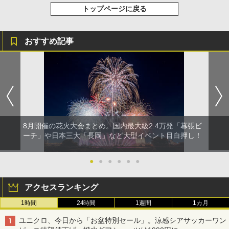
トップページに戻る
おすすめ記事
8月開催の花火大会まとめ。国内最大級2.4万発「幕張ビ
ーチ」や日本三大「長岡」など大型イベント目白押し！
●
●
●
●
●
●
アクセスランキング
1時間
24時間
1週間
1カ月
ユニクロ、今日から「お盆特別セール」。涼感シアサッカーワン