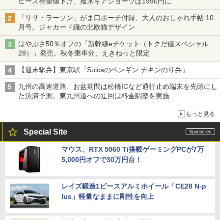
ピース待望値下げ、撥水ギアショーツは1990円に
「リサ・ラーソン」がま口ポーチ付録、大人のおしゃれ手帖 10
月号。ジャカード織の北欧猫デザイン
はやぶさ50％オフの「新幹線eチケット（トクだ値スペシャル
28）」発売。秋冬乗車分、えきねっと限定
【週末駅弁】東京駅「Suicaのペンギン チキンのり弁」
九州の高速道路、お盆期間は松橋ICなど通行止め端末を先頭にし
た渋滞予測。東九州道への迂回は料金調整を実施
もっと見る
Special Site
マウス、RTX 5060 Ti搭載ゲーミングPCが7万
5,000円オフで30万円台！
レイズ鍛造1ピースアルミホイール「CE28 N-p
lus」軽量なままに剛性を向上