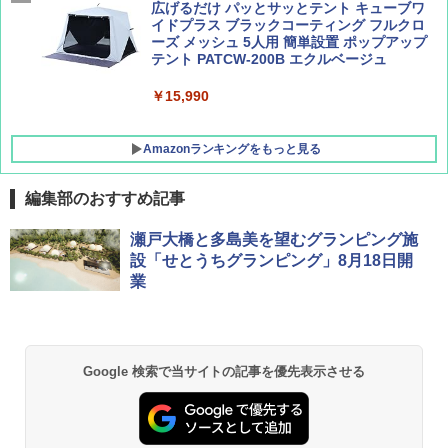
広げるだけ パッとサッとテント キューブワ
イドプラス ブラックコーティング フルクロ
ーズ メッシュ 5人用 簡単設置 ポップアップ
テント PATCW-200B エクルベージュ
￥15,990
Amazonランキングをもっと見る
編集部のおすすめ記事
BUNDOK(バンドック)ソロ ドーム 1 EX BDK
瀬戸大橋と多島美を望むグランピング施
-08EX カーキ ソロキャンプ ポリエステル フ
設「せとうちグランピング」8月18日開
レーム テント
業
￥14,800
GRANDOOR ステンレス保冷剤 2個セット 2
Google 検索で当サイトの記事を優先表示させる
026リニューアル 急速冷凍 空間倍増 衛生的
コンパクト 保冷力長持ち
￥2,980