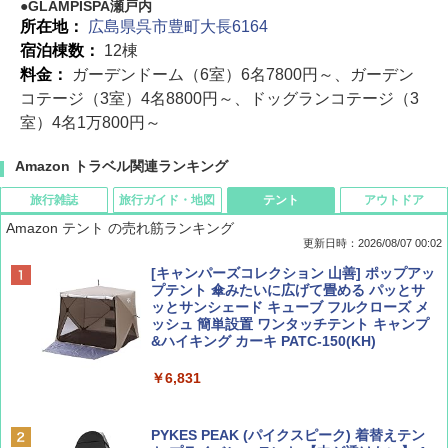
GLAMPISPA瀬戸内
所在地：
広島県呉市豊町大長6164
宿泊棟数：
12棟
料金：
ガーデンドーム（6室）6名7800円～、ガーデン
コテージ（3室）4名8800円～、ドッグランコテージ（3
室）4名1万800円～
Amazon トラベル関連ランキング
旅行雑誌
旅行ガイド・地図
テント
アウトドア
Amazon テント の売れ筋ランキング
更新日時：2026/08/07 00:02
ディズニーファン ２０２６年 ９月号 [雑
D40 地球の歩き方 チェンマイ タイ北部の魅
[キャンパーズコレクション 山善] ポップアッ
誌] (ＤＩＳＮＥＹ ＦＡＮ)
力的な町 2026～2027 地球の歩き方D アジア
プテント 傘みたいに広げて畳める パッとサ
ッとサンシェード キューブ フルクローズ メ
ッシュ 簡単設置 ワンタッチテント キャンプ
￥713
￥2,079
&ハイキング カーキ PATC-150(KH)
￥6,831
BE-PAL(ビ-パル) 2026年 9 月号【特別付録:
A09 地球の歩き方 イタリア 2026～2027 地
SOTO ミニマル"旅"財布 ランダム2種】
球の歩き方A ヨーロッパ
PYKES PEAK (パイクスピーク) 着替えテン