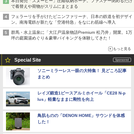
本日発売「スヌーピー」圧縮収納ポーチ。ファスナー閉めるだけ
で着替えや荷物がスリムにまとまる
フェラーリを手がけたピニンファリーナ、日本の鉄道を初デザイ
ン。南海電鉄が新たな「空港特急」をなにわ筋線へ導入
群馬・水上温泉に「大江戸温泉物語Premium 松乃井」開業。1万
坪の庭園湯めぐり＆豪華バイキングを体験してきた！
もっと見る
Special Site
ソニーミラーレス一眼の大特集！ 見どころ記事
まとめ
レイズ鍛造1ピースアルミホイール「CE28 N-p
lus」軽量なままに剛性を向上
鳥肌ものの「DENON HOME」サウンドを体感
した！