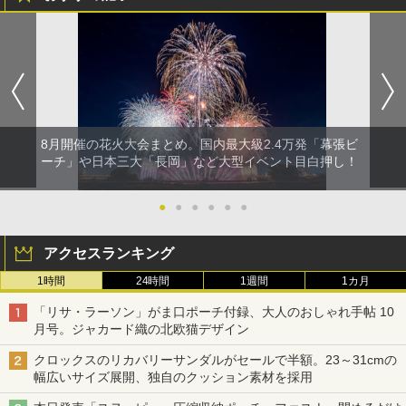
8月開催の花火大会まとめ。国内最大級2.4万発「幕張ビ
ーチ」や日本三大「長岡」など大型イベント目白押し！
●
●
●
●
●
●
アクセスランキング
1時間
24時間
1週間
1カ月
「リサ・ラーソン」がま口ポーチ付録、大人のおしゃれ手帖 10
月号。ジャカード織の北欧猫デザイン
クロックスのリカバリーサンダルがセールで半額。23～31cmの
幅広いサイズ展開、独自のクッション素材を採用