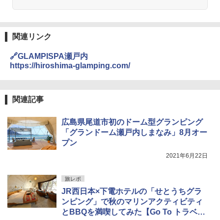
DEWEL パラソル 大型 ビーチ アウトドアパ
ラソル ガーデン サイトシート付 折りたたみ
防水 UVカット 4段階高さ調整 軽量 収納袋付
関連リンク
き
🔗GLAMPISPA瀬戸内
￥6,999
https://hiroshima-glamping.com/
熊撃退スプレー 熊よけスプレー 熊スプレー
【日本企業販売】超強力クマ対策スプレー 30
関連記事
0ml（連続噴射30秒）110ml（連続噴射15
秒）射程5～10m 安全ロック搭載 携帯収納袋
広島県尾道市初のドーム型グランピング
付き ヒグマ・イノシシ対策 自治体・教育機
関の購入実績 登山・キャンプ・アウトドア・
「グランドーム瀬戸内しまなみ」8月オー
防災用品 長期保存可能 緊急時用 日本国内発
プン
送
2021年6月22日
￥3,680
旅レポ
JR西日本×下電ホテルの「せとうちグラ
着替えテント トイレテント 透けない【換気
ンピング」で秋のマリンアクティビティ
通気窓付き】収納袋付き UVカット 防水 防災
コンパクト iimono117 (ブルー)
とBBQを満喫してみた【Go To トラベル