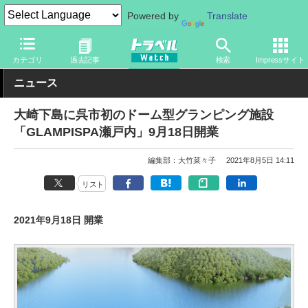
Powered by
Translate
トラベル Watch
地域
国内旅行
中国
カテゴリ
過去記事
検索
Impressサイト
ニュース
大崎下島に呉市初のドーム型グランピング施設
「GLAMPISPA瀬戸内」9月18日開業
編集部：大竹菜々子
2021年8月5日 14:11
リスト
2021年9月18日 開業