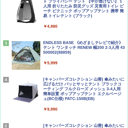
ト プライバシー テント 【中が透けない】 1
￥1,500
￥2,479
人用 折りたたみ 防災グッズ 災害用トイレ ビ
ーチ ピクニック ポップアップテント 携帯 簡
易 トイレテント (ブラック)
山と溪谷 2026年8月号「南アルプス大全」
地球の歩き方 スター・ウォーズ
￥4,980
￥1,540
￥2,695
ENDLESS BASE 《めざましテレビで紹介》
テント ワンタッチ RENEW 幅200 2-3人用 43
500002(88859)
Coyote No.89 特集 星野道夫 夢見る旅
A26 地球の歩き方 チェコ ポーランド スロヴ
ァキア 2026～2027 地球の歩き方A ヨーロッ
￥5,999
パ
￥1,540
￥2,277
[キャンパーズコレクション 山善] 傘みたいに
広げるだけ パッとサッとテント ブラックコ
ーティング フルクローズ メッシュ 3-4人用
簡単設置 ポップアップテント エクルベージ
AIRLINE（エアライン）2026年9月号【特
新しい日本地理 地図・統計・移動から読み
ュ(BC仕様) PATC-150B(EB)
集】ボーイング110周年を祝して！
解く (講談社現代新書)
￥9,990
￥1,760
￥1,540
[キャンパーズコレクション 山善] 傘みたいに