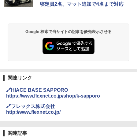
寝定員2名、マット追加で4名まで対応
ッシュ 簡単設置 ワンタッチテント キャンプ
き
￥2,079
&ハイキング カーキ PATC-150(KH)
￥6,459
￥6,830
地球の歩き方 スター・ウォーズ
Google 検索で当サイトの記事を優先表示させる
熊撃退スプレー 熊よけスプレー 熊スプレー
PYKES PEAK (パイクスピーク) 着替えテン
【日本企業販売】超強力クマ対策スプレー 30
￥2,695
ト プライバシー テント 【中が透けない】 1
0ml（連続噴射30秒）110ml（連続噴射15
人用 折りたたみ 防災グッズ 災害用トイレ ビ
秒）射程5～10m 安全ロック搭載 携帯収納袋
ーチ ピクニック ポップアップテント 携帯 簡
付き ヒグマ・イノシシ対策 自治体・教育機
易 トイレテント (ブラック)
関の購入実績 登山・キャンプ・アウトドア・
防災用品 長期保存可能 緊急時用 日本国内発
A09 地球の歩き方 イタリア 2026～2027 地
送
￥4,980
球の歩き方A ヨーロッパ
関連リンク
￥3,680
￥2,479
ENDLESS BASE 《めざましテレビで紹介》
🔗HIACE BASE SAPPORO
テント ワンタッチ RENEW 幅200 2-3人用 43
https://www.flexnet.co.jp/shop/k-sapporo
500002(89232)
GRANDOOR ステンレス保冷剤 2個セット 2
026リニューアル 急速冷凍 空間倍増 衛生的
A26 地球の歩き方 チェコ ポーランド スロヴ
🔗フレックス株式会社
コンパクト 保冷力長持ち
ァキア 2026～2027 地球の歩き方A ヨーロッ
￥5,999
http://www.flexnet.co.jp/
パ
￥2,980
￥2,277
[キャンパーズコレクション 山善] 傘みたいに
広げるだけ パッとサッとテント ブラックコ
関連記事