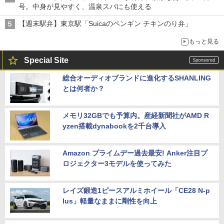
号。中身が見やすく、温泉スパにも使える
【週末駅弁】東京駅「Suicaのペンギン チキンのり弁」
もっと見る
Special Site
総合オーディオブランドに進化するSHANLING
とは何者か？
メモリ32GBでも予算内。産経新聞社がAMD R
yzen搭載dynabookを2千台導入
Amazon プライムデー過去最安! Anker注目プ
ロジェクター3モデルを使ってみた
レイズ鍛造1ピースアルミホイール「CE28 N-p
lus」軽量なままに剛性を向上