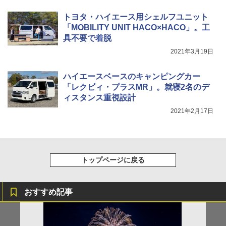
ーティング フルクローズ メッシュ 3-4人用
ポインターライト 強力 小型 緑色/赤色/青紫色
簡単設置 ポップアップテント エクルベージ
USB充電式 高精度 超長距離照射 長時間使用
新しい日本地理 地図・統計・移動から読み
トヨタ・ハイエース用シェルフユニット
ュ(BC仕様) PATC-150B(EB)
可能 安全ロック付き 高安全性 金属製耐久 コ
解く (講談社現代新書)
ンパクト多機能設計 持ち運び便利 アウトド
「MOBILITY UNIT HACO×HACO」。工
ア/オフィス/教育現場/展示会用 緑
￥9,990
￥1,540
具不要で着脱
2021年3月19日
￥1,180
[キャンパーズコレクション 山善] 傘みたいに
広げるだけ パッとサッとテント キューブワ
ハイエースベースのキャンピングカー
イド ブラックコーティング フルクローズ メ
電動エアーポンプ SUP用 20PSI 電動ポンプ
「レクビィ・プラスMR」。就寝2名のデ
ッシュ 4人用 簡単設置 ポップアップテント P
ゴムボート 空気入れ 空気抜き 自動停止 過熱
ィスタンス重視設計
ATCW-150B エクルベージュ
保護 日光可読lcd 7種類ノズル付き
2021年2月17日
￥-
￥7,884
トップページに戻る
おすすめ記事