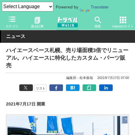
Powered by
Translate
トラベル Watch
地域
国内旅行
北海道
カテゴリ
過去記事
検索
Impressサイト
ニュース
ハイエースベース札幌、売り場面積3倍でリニュー
アル。ハイエースに特化したカスタム・パーツ販
売
編集部：松本俊哉
2021年7月17日 07:00
リスト
2021年7月17日 開業