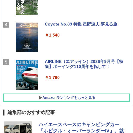
Coyote No.89 特集 星野道夫 夢見る旅
￥1,540
AIRLINE（エアライン）2026年9月号【特
集】ボーイング110周年を祝して！
￥1,760
Amazonランキングをもっと見る
編集部のおすすめ記事
D40 地球の歩き方 チェンマイ タイ北部の魅
[キャンパーズコレクション 山善] ポップアッ
DEWEL パラソル 大型 ビーチ アウトドアパ
ハイエースベースのキャンピングカー
力的な町 2026～2027 地球の歩き方D アジア
プテント 傘みたいに広げて畳める パッとサ
ラソル ガーデン サイトシート付 折りたたみ
「ホビクル・オーバーランダーIV」。就
ッとサンシェード キューブ フルクローズ メ
防水 UVカット 4段階高さ調整 軽量 収納袋付