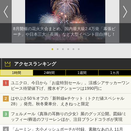
8月開催の花火大会まとめ。国内最大級2.4万発「幕張ビ
ーチ」や日本三大「長岡」など大型イベント目白押し！
●
●
●
●
●
●
アクセスランキング
1時間
24時間
1週間
1カ月
ユニクロ、今日から「お盆特別セール」。涼感シアサッカーワン
ピース待望値下げ、撥水ギアショーツは1990円に
はやぶさ50％オフの「新幹線eチケット（トクだ値スペシャル
28）」発売。秋冬乗車分、えきねっと限定
フェルメール《真珠の耳飾りの少女》展のグッズ公開。図録/ミ
ッフィー/葬送のフリーレンほか、注目ブランドコラボが実現
「ムーミン」大小メッシュポーチが付録、素敵なあの人 11月