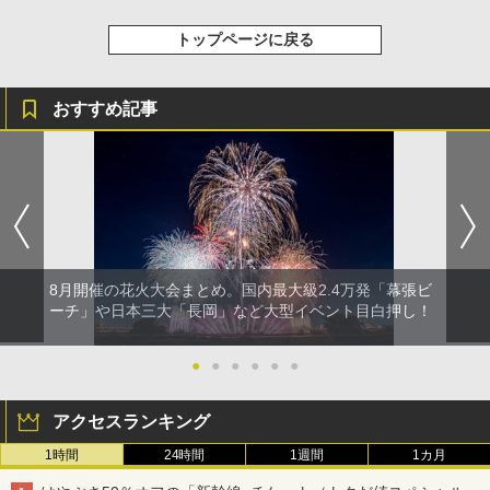
トップページに戻る
おすすめ記事
8月開催の花火大会まとめ。国内最大級2.4万発「幕張ビ
ーチ」や日本三大「長岡」など大型イベント目白押し！
●
●
●
●
●
●
アクセスランキング
1時間
24時間
1週間
1カ月