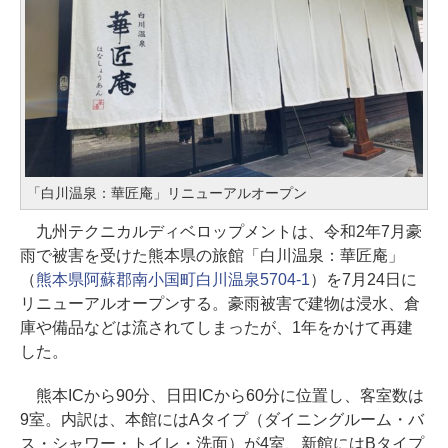
「白川温泉：華匠庵」リニューアルオープン
九州テクニカルディベロップメントは、令和2年7月豪
雨で被害を受けた熊本県の旅館「白川温泉：華匠庵」
（
熊本県阿蘇郡南小国町白川温泉5704-1
）を7月24日に
リニューアルオープンする。豪雨被害で建物は浸水、倉
庫や備品などは流されてしまったが、1年をかけて再建
した。
熊本ICから90分、日田ICから60分に位置し、客室数は
9室。内訳は、本館にはAタイプ（ダイニングルーム・バ
ス・シャワー・トイレ・洗面）が4室、新館にはBタイプ