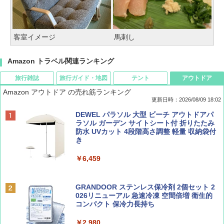
客室イメージ
馬刺し
Amazon トラベル関連ランキング
旅行雑誌
旅行ガイド・地図
テント
アウトドア
Amazon アウトドア の売れ筋ランキング
更新日時：2026/08/09 18:02
BE-PAL(ビ-パル) 2026年 9 月号【特別付録:
地球の歩き方 スター・ウォーズ
[キャンパーズコレクション 山善] ポップアッ
DEWEL パラソル 大型 ビーチ アウトドアパ
SOTO ミニマル"旅"財布 ランダム2種】
プテント 傘みたいに広げて畳める パッとサ
ラソル ガーデン サイトシート付 折りたたみ
ッとサンシェード キューブ フルクローズ メ
防水 UVカット 4段階高さ調整 軽量 収納袋付
￥2,695
ッシュ 簡単設置 ワンタッチテント キャンプ
き
￥1,500
&ハイキング カーキ PATC-150(KH)
￥6,459
￥6,829
ディズニーファン ２０２６年 ９月号 [雑
D40 地球の歩き方 チェンマイ タイ北部の魅
誌] (ＤＩＳＮＥＹ ＦＡＮ)
力的な町 2026～2027 地球の歩き方D アジア
GRANDOOR ステンレス保冷剤 2個セット 2
PYKES PEAK (パイクスピーク) 着替えテン
026リニューアル 急速冷凍 空間倍増 衛生的
ト プライバシー テント 【中が透けない】 1
コンパクト 保冷力長持ち
￥713
￥2,079
人用 折りたたみ 防災グッズ 災害用トイレ ビ
ーチ ピクニック ポップアップテント 携帯 簡
￥2,980