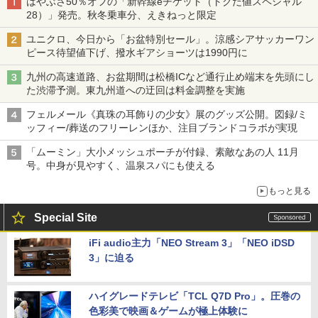
はやぶさ50％オフの「新幹線eチケット（トクだ値スペシャル
28）」発売。秋冬乗車分、えきねっと限定
ユニクロ、今日から「お盆特別セール」。涼感シアサッカーワン
ピース待望値下げ、撥水ギアショーツは1990円に
九州の高速道路、お盆期間は松橋ICなど通行止め端末を先頭にし
た渋滞予測。東九州道への迂回は料金調整を実施
フェルメール《真珠の耳飾りの少女》展のグッズ公開。図録/ミ
ッフィー/葬送のフリーレンほか、注目ブランドコラボが実現
「ムーミン」大小メッシュポーチが付録、素敵なあの人 11月
号。中身が見やすく、温泉スパにも使える
もっと見る
Special Site
iFi audio主力「NEO Stream 3」「NEO iDSD
3」に迫る
ハイグレードテレビ「TCL Q7D Pro」。圧巻の
色彩美で映画＆ゲームが極上体験に