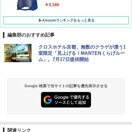
テント PATCW-200B エクルベージュ
￥3,180
￥15,990
Amazonランキングをもっと見る
編集部のおすすめ記事
クロスホテル京都、無数のクラゲが漂う1
室限定「見上げる！MANTENくらげルー
ム」。7月17日提供開始
Google 検索で当サイトの記事を優先表示させる
関連リンク