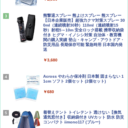
易 トイレテント (オリーブ)
山と溪谷 2026年8月号「南アルプス大全」
A09 地球の歩き方 イタリア 2026～2027 地
￥4,836
球の歩き方A ヨーロッパ
熊撃退スプレー 熊よけスプレー 熊スプレー
￥1,540
【日本企業販売】超強力クマ対策スプレー 30
￥2,479
0ml（連続噴射30秒）110ml（連続噴射15
ENDLESS BASE 《めざましテレビで紹介》
秒）射程5～10m 安全ロック搭載 携帯収納袋
テント ワンタッチ RENEW 幅200 2-3人用 43
付き ヒグマ・イノシシ対策 自治体・教育機
500002(88859)
関の購入実績 登山・キャンプ・アウトドア・
防災用品 長期保存可能 緊急時用 日本国内発
Coyote No.89 特集 星野道夫 夢見る旅
A26 地球の歩き方 チェコ ポーランド スロヴ
送
ァキア 2026～2027 地球の歩き方A ヨーロッ
￥5,999
パ
￥1,540
￥3,680
￥2,277
[キャンパーズコレクション 山善] 傘みたいに
広げるだけ パッとサッとテント ブラックコ
ーティング フルクローズ メッシュ 3-4人用
Across やわらか保冷剤 日本製 固まらない 1
簡単設置 ポップアップテント エクルベージ
1cm ソフト 2個セット (2個セット)
AIRLINE（エアライン）2026年9月号【特
新しい日本地理 地図・統計・移動から読み
ュ(BC仕様) PATC-150B(EB)
集】ボーイング110周年を祝して！
解く (講談社現代新書)
￥680
￥9,990
￥1,760
￥1,540
着替えテント トイレテント 透けない【換気
[キャンパーズコレクション 山善] 傘みたいに
通気窓付き】収納袋付き UVカット 防水 防災
広げるだけ パッとサッとテント キューブワ
コンパクト iimono117 (ブルー)
イドプラス ブラックコーティング フルクロ
ーズ メッシュ 5人用 簡単設置 ポップアップ