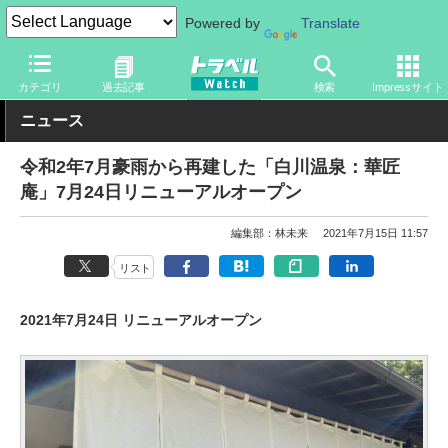
Powered by
Translate
トラベル Watch
旅の情報
ホテル・旅館
カテゴリ
過去記事
検索
Impressサイト
ニュース
令和2年7月豪雨から再建した「白川温泉：華匠
庵」7月24日リニューアルオープン
編集部：林未来
2021年7月15日 11:57
リスト
2021年7月24日 リニューアルオープン