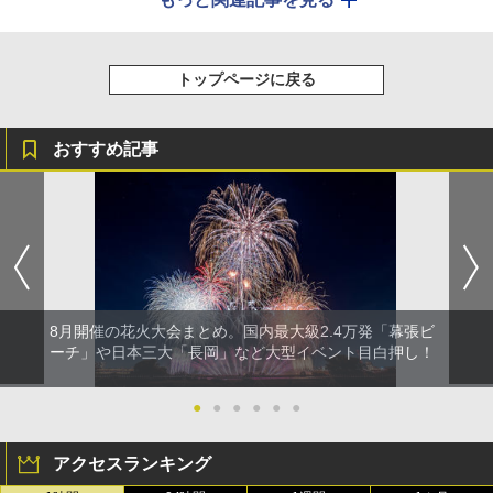
トップページに戻る
おすすめ記事
8月開催の花火大会まとめ。国内最大級2.4万発「幕張ビ
ーチ」や日本三大「長岡」など大型イベント目白押し！
●
●
●
●
●
●
アクセスランキング