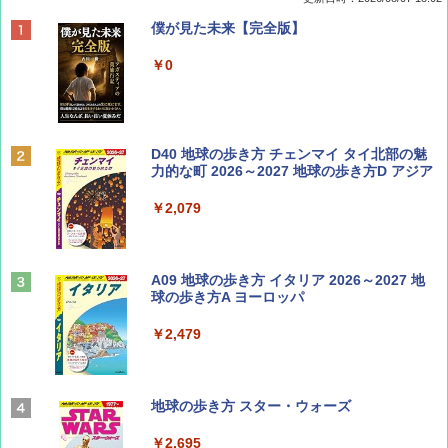
ディズニーファン ２０２６年 ９月号 [雑
僕が見た未来【完全版】
誌] (ＤＩＳＮＥＹ ＦＡＮ)
￥0
￥713
BE-PAL(ビ-パル) 2026年 9 月号【特別付録:
D40 地球の歩き方 チェンマイ タイ北部の魅
SOTO ミニマル"旅"財布 ランダム2種】
力的な町 2026～2027 地球の歩き方D アジア
￥1,500
￥2,079
山と溪谷 2026年8月号「南アルプス大全」
A09 地球の歩き方 イタリア 2026～2027 地
球の歩き方A ヨーロッパ
￥1,540
￥2,479
Coyote No.89 特集 星野道夫 夢見る旅
地球の歩き方 スター・ウォーズ
￥1,540
￥2,695