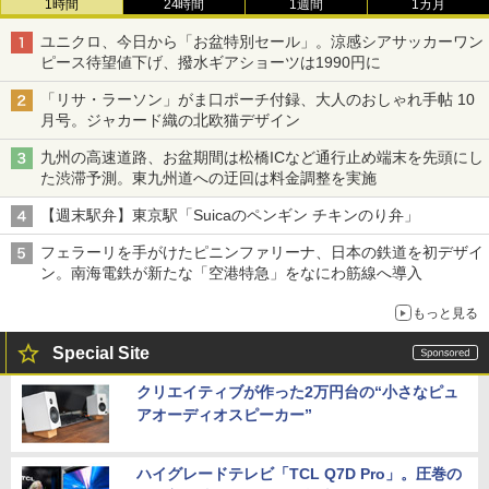
1時間
24時間
1週間
1カ月
ユニクロ、今日から「お盆特別セール」。涼感シアサッカーワン
ピース待望値下げ、撥水ギアショーツは1990円に
「リサ・ラーソン」がま口ポーチ付録、大人のおしゃれ手帖 10
月号。ジャカード織の北欧猫デザイン
九州の高速道路、お盆期間は松橋ICなど通行止め端末を先頭にし
た渋滞予測。東九州道への迂回は料金調整を実施
【週末駅弁】東京駅「Suicaのペンギン チキンのり弁」
フェラーリを手がけたピニンファリーナ、日本の鉄道を初デザイ
ン。南海電鉄が新たな「空港特急」をなにわ筋線へ導入
もっと見る
Special Site
クリエイティブが作った2万円台の“小さなピュ
アオーディオスピーカー”
ハイグレードテレビ「TCL Q7D Pro」。圧巻の