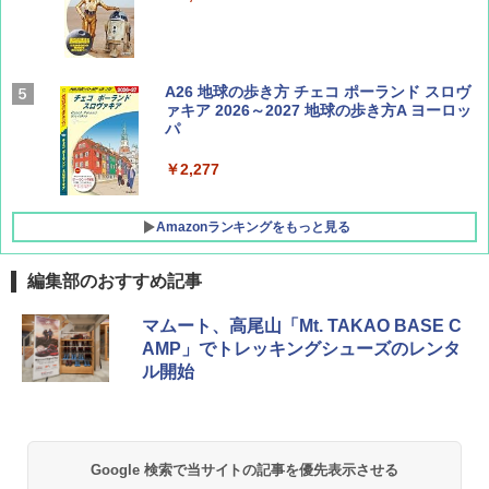
AIRLINE（エアライン）2026年9月号【特
A26 地球の歩き方 チェコ ポーランド スロヴ
集】ボーイング110周年を祝して！
ァキア 2026～2027 地球の歩き方A ヨーロッ
パ
￥1,760
￥2,277
Amazonランキングをもっと見る
編集部のおすすめ記事
[キャンパーズコレクション 山善] ポップアッ
DEWEL パラソル 大型 ビーチ アウトドアパ
マムート、高尾山「Mt. TAKAO BASE C
プテント 傘みたいに広げて畳める パッとサ
ラソル ガーデン サイトシート付 折りたたみ
AMP」でトレッキングシューズのレンタ
ッとサンシェード キューブ フルクローズ メ
防水 UVカット 4段階高さ調整 軽量 収納袋付
ル開始
ッシュ 簡単設置 ワンタッチテント キャンプ
き
&ハイキング カーキ PATC-150(KH)
￥6,459
￥6,831
Google 検索で当サイトの記事を優先表示させる
GRANDOOR ステンレス保冷剤 2個セット 2