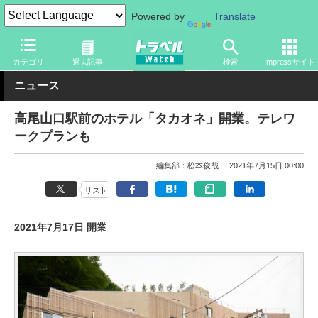
Powered by
Translate
トラベル Watch
地域
国内旅行
東京
カテゴリ
過去記事
検索
Impressサイト
ニュース
高尾山口駅前のホテル「タカオネ」開業。テレワ
ークプランも
編集部：松本俊哉
2021年7月15日 00:00
リスト
2021年7月17日 開業