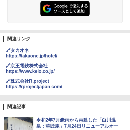
PYKES PEAK (パイクスピーク) 着替えテン
026リニューアル 急速冷凍 空間倍増 衛生的
ト プライバシー テント 【中が透けない】 1
コンパクト 保冷力長持ち
人用 折りたたみ 防災グッズ 災害用トイレ ビ
ーチ ピクニック ポップアップテント 携帯 簡
￥2,980
易 トイレテント (グレー)
￥4,980
熊撃退スプレー 熊よけスプレー 熊スプレー
【日本企業販売】超強力クマ対策スプレー 30
関連リンク
0ml（連続噴射30秒）110ml（連続噴射15
ENDLESS BASE 《めざましテレビで紹介》
秒）射程5～10m 安全ロック搭載 携帯収納袋
🔗タカオネ
テント ワンタッチ RENEW 幅200 2-3人用 43
付き ヒグマ・イノシシ対策 自治体・教育機
https://takaone.jp/hotel/
500002(88859)
関の購入実績 登山・キャンプ・アウトドア・
防災用品 長期保存可能 緊急時用 日本国内発
🔗京王電鉄株式会社
送
￥5,999
https://www.keio.co.jp/
￥3,680
🔗株式会社R.project
[キャンパーズコレクション 山善] 傘みたいに
https://rprojectjapan.com/
広げるだけ パッとサッとテント ブラックコ
ーティング フルクローズ メッシュ 3-4人用
BUNDOK(バンドック)ソロ ドーム 1 EX BDK
簡単設置 ポップアップテント エクルベージ
-08EX カーキ ソロキャンプ ポリエステル フ
ュ(BC仕様) PATC-150B(EB)
レーム ドーム型 テント
関連記事
￥9,990
￥14,800
令和2年7月豪雨から再建した「白川温
泉：華匠庵」7月24日リニューアルオー