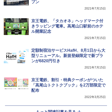
プン
[キャンパーズコレクション 山善] 傘みたいに
着替えテント トイレテント 透けない【換気
広げるだけ パッとサッとテント キューブワ
通気窓付き】収納袋付き UVカット 防水 防災
2021年7月15日
イド ブラックコーティング フルクローズ メ
コンパクト iimono117 (ブルー)
ッシュ 4人用 簡単設置 ポップアップテント P
ATCW-150B エクルベージュ
￥3,080
京王電鉄、「タカオネ」ヘッドマーク付
きラッピング電車。高尾山口駅前のホテ
￥-
ル開業記念
2021年7月15日
定額制宿泊サービスHafH、8月1日から大
型リニューアル。新規登録限定で新プラ
ンが6820円引き
2021年7月15日
京王電鉄、割引・特典クーポンがついた
「高尾山トクトクブック」を2万部限定で
配布
2022年3月25日
もっと関連記事を見る