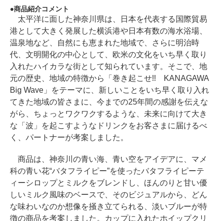
商品紹介コメント
太平洋に面した神奈川県は、日本を代表する国際貿易
港として大きく発展した横浜港や日本有数の海水浴場、
温泉地など、自然にも恵まれた地域で、さらに明治時
代、文明開化の中心として、欧米の文化をいち早く取り
入れたハイカラな街として知られています。そこで、地
元の歴史、地域の特徴から「巻き起こせ!! KANAGAWA
Big Wave」をテーマに、新しいことをいち早く取り入れ
てきた地域の皆さまに、今までの25年間の感謝を伝えな
がら、ちょっとワクワクするような、未来に向けて大き
な「波」を起こすようなドリンクをお客さまに届けるべ
く、パートナーが考案しました。
商品は、神奈川の青い海、青い空をアイデアに、マメ
科の青い花“バタフライピー”を使ったバタフライピーテ
ィーシロップとミルクをブレンドし、ほんのりと甘い優
しいミルク風味のベースで、そのビジュアルから、どん
な味わいなのか想像を掻き立てられる、淡いブルーが特
徴の商品を考案しました。カップに入れたホイップクリ