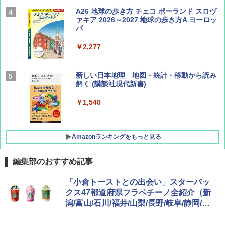
Coyote No.89 特集 星野道夫 夢見る旅
A26 地球の歩き方 チェコ ポーランド スロヴ
ァキア 2026～2027 地球の歩き方A ヨーロッ
パ
￥1,540
￥2,277
AIRLINE（エアライン）2026年9月号【特
新しい日本地理 地図・統計・移動から読み
集】ボーイング110周年を祝して！
解く (講談社現代新書)
￥1,760
￥1,540
Amazonランキングをもっと見る
編集部のおすすめ記事
[キャンパーズコレクション 山善] ポップアッ
DEWEL パラソル 大型 ビーチ アウトドアパ
「小倉トーストとの出会い」スターバッ
プテント 傘みたいに広げて畳める パッとサ
ラソル ガーデン サイトシート付 折りたたみ
クス47都道府県フラペチーノ全紹介（新
ッとサンシェード キューブ フルクローズ メ
防水 UVカット 4段階高さ調整 軽量 収納袋付
潟/富山/石川/福井/山梨/長野/岐阜/静岡/愛
ッシュ 簡単設置 ワンタッチテント キャンプ
き
&ハイキング カーキ PATC-150(KH)
知編）
￥6,459