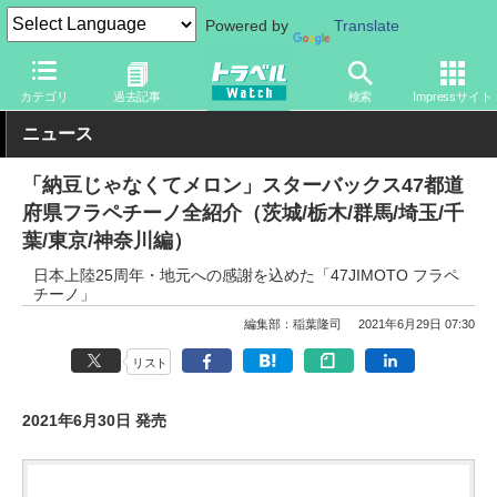
Powered by
Translate
トラベル Watch
旅の情報
観光地
グルメ
カテゴリ
過去記事
検索
Impressサイト
ニュース
「納豆じゃなくてメロン」スターバックス47都道
府県フラペチーノ全紹介（茨城/栃木/群馬/埼玉/千
葉/東京/神奈川編）
日本上陸25周年・地元への感謝を込めた「47JIMOTO フラペ
チーノ」
編集部：稲葉隆司
2021年6月29日 07:30
リスト
2021年6月30日 発売