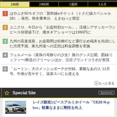
1時間
24時間
1週間
1カ月
はやぶさ50％オフの「新幹線eチケット（トクだ値スペシャル
28）」発売。秋冬乗車分、えきねっと限定
ユニクロ、今日から「お盆特別セール」。涼感シアサッカーワン
ピース待望値下げ、撥水ギアショーツは1990円に
九州の高速道路、お盆期間は松橋ICなど通行止め端末を先頭にし
た渋滞予測。東九州道への迂回は料金調整を実施
フェルメール《真珠の耳飾りの少女》展のグッズ公開。図録/ミ
ッフィー/葬送のフリーレンほか、注目ブランドコラボが実現
「ムーミン」大小メッシュポーチが付録、素敵なあの人 11月
号。中身が見やすく、温泉スパにも使える
もっと見る
Special Site
レイズ鍛造1ピースアルミホイール「CE28 N-p
lus」軽量なままに剛性を向上