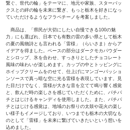
繋ぐ、世代の輪」をテーマに、地元や家族、スターバッ
クスとの絆の輪を未来に繋ぎ、もっと栃木を好きになっ
ていただけるようなフラペチーノを考案しました。
商品は、「県民が大切にしたい自慢できる100の魅
力」にも選ばれ、日本でも有数の雷の多い県として栃木
の夏の風物詩とも言われる「雷様」（らいさま）からア
イデアを得ました。ベースの部分はダークモカパウダー
とシロップ、氷を合わせ、すっきりとしたチョコレート
風味の味わいが楽しめます。カップの中とトッピングに
ホイップクリームをのせて、仕上げにマンゴーパッショ
ンソースで真っ暗な空に光る雷様を表現しています。見
た目だけでなく、雷様が大きな音を立てて鳴り響く感覚
と、飲んだ時の楽しさを感じていただくために、パチパ
チとはじけるキャンディを使用しました。また、パチパ
チとはじける感覚は、地域のお祭りの太鼓や花火の楽し
い様子もイメージしており、いつまでも栃木の大切なも
のとして「雷様」を未来に繋げていきたいという想いを
込めました。