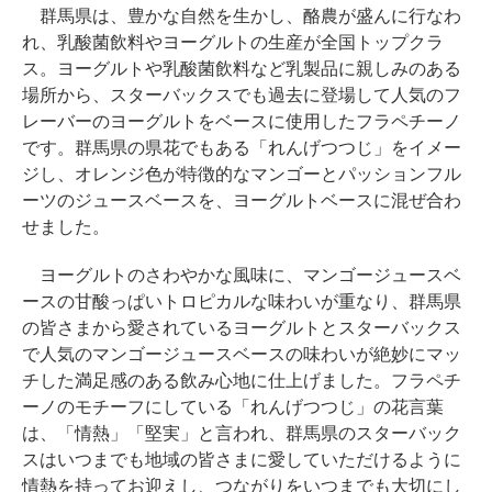
群馬県は、豊かな自然を生かし、酪農が盛んに行なわ
れ、乳酸菌飲料やヨーグルトの生産が全国トップクラ
ス。ヨーグルトや乳酸菌飲料など乳製品に親しみのある
場所から、スターバックスでも過去に登場して人気のフ
レーバーのヨーグルトをベースに使用したフラペチーノ
です。群馬県の県花でもある「れんげつつじ」をイメー
ジし、オレンジ色が特徴的なマンゴーとパッションフル
ーツのジュースベースを、ヨーグルトベースに混ぜ合わ
せました。
ヨーグルトのさわやかな風味に、マンゴージュースベ
ースの甘酸っぱいトロピカルな味わいが重なり、群馬県
の皆さまから愛されているヨーグルトとスターバックス
で人気のマンゴージュースベースの味わいが絶妙にマッ
チした満足感のある飲み心地に仕上げました。フラペチ
ーノのモチーフにしている「れんげつつじ」の花言葉
は、「情熱」「堅実」と言われ、群馬県のスターバック
スはいつまでも地域の皆さまに愛していただけるように
情熱を持ってお迎えし、つながりをいつまでも大切にし