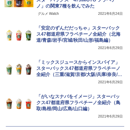
￥9,990
ノ」の関東7種を飲んでみた
グルメ Watch
2021年6月24日
着替えテント トイレテント 透けない【換気
[キャンパーズコレクション 山善] 傘みたいに
通気窓付き】収納袋付き UVカット 防水 防災
広げるだけ パッとサッとテント キューブワ
「安定のずんだだっちゃ」スターバック
コンパクト iimono117 (ブルー)
イドプラス ブラックコーティング フルクロ
ス47都道府県フラペチーノ全紹介（北海
ーズ メッシュ 5人用 簡単設置 ポップアップ
道/青森/岩手/宮城/秋田/山形/福島編）
テント PATCW-200B エクルベージュ
￥3,180
2021年6月29日
￥15,990
「ミックスジュースからインスパイア」
スターバックス47都道府県フラペチーノ
全紹介（三重/滋賀/京都/大阪/兵庫/奈良/和
歌山編）
2021年6月29日
「がいなスナバをイメージ」スターバッ
クス47都道府県フラペチーノ全紹介（鳥
取/島根/岡山/広島/山口編）
2021年6月29日