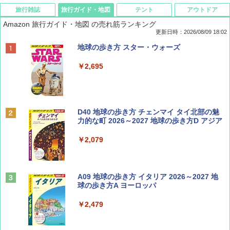
旅行雑誌
旅行ガイド・地図
テント
アウトドア
Amazon 旅行ガイド・地図 の売れ筋ランキング
更新日時：2026/08/09 18:02
BE-PAL(ビ-パル) 2026年 9 月号【特別付録:
地球の歩き方 スター・ウォーズ
SOTO ミニマル"旅"財布 ランダム2種】
￥2,695
￥1,500
ディズニーファン ２０２６年 ９月号 [雑
D40 地球の歩き方 チェンマイ タイ北部の魅
誌] (ＤＩＳＮＥＹ ＦＡＮ)
力的な町 2026～2027 地球の歩き方D アジア
￥713
￥2,079
山と溪谷 2026年8月号「南アルプス大全」
A09 地球の歩き方 イタリア 2026～2027 地
球の歩き方A ヨーロッパ
￥1,540
￥2,479