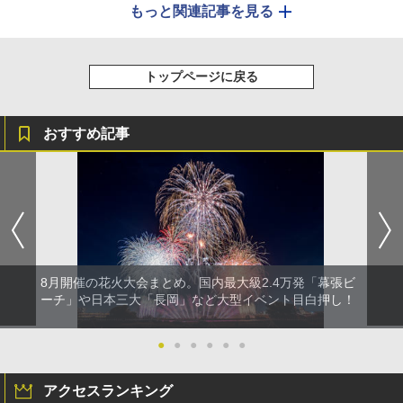
もっと関連記事を見る
トップページに戻る
おすすめ記事
8月開催の花火大会まとめ。国内最大級2.4万発「幕張ビ
ーチ」や日本三大「長岡」など大型イベント目白押し！
●
●
●
●
●
●
アクセスランキング