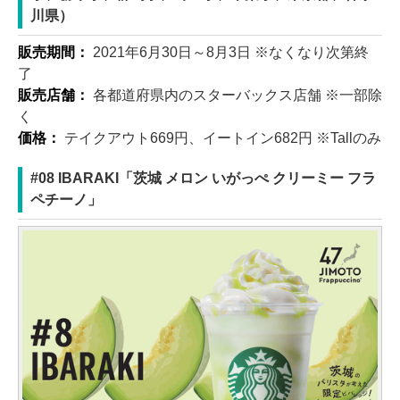
川県）
販売期間：
2021年6月30日～8月3日 ※なくなり次第終
了
販売店舗：
各都道府県内のスターバックス店舗 ※一部除
く
価格：
テイクアウト669円、イートイン682円 ※Tallのみ
#08 IBARAKI「茨城 メロン いがっぺ クリーミー フラ
ペチーノ」