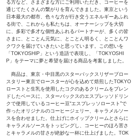
る方など、さまざまな方にご利用いただき、コーヒーを
通じてたくさんの繋がりを育んできました。東京という
日本最大の都市、色々な方が行き交うエネルギーあふれ
る街で、これからも私たちは、オーナーシップを大切
に、多彩で多才な個性あふれるパートナーが、多くの皆
さまに、とことん元気に、とことん明るく、とことんワ
クワクを届けていきたいと思っています。この想いを
「TOKYOSHIP」という造語で表現し、「TOKYOSHI
P」をテーマに夢と希望を届ける商品を考案しました。
商品は、東京・中目黒のスターバックスリザーブロー
スタリー東京でロースターが心を込めて焙煎したTOKYO
ローストと生乳を使用したコクのあるクリームをブレン
ドしたベースに、スターバックスのエスプレッソドリン
クで使用しているコーヒー豆“エスプレッソロースト”で
作ったオリジナルのコーヒージェリー、キャラメルソー
スを合わせました。仕上げにホイップクリームとさらに
キャラメルソースをトッピングし、コーヒーのほろ苦さ
とキャラメルの甘さが絶妙な一杯に仕上げました。TOK