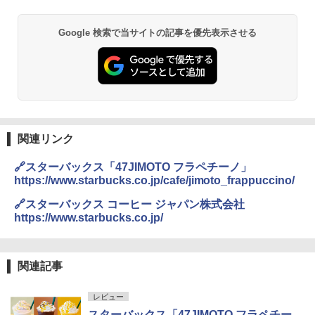
￥6,829
Google 検索で当サイトの記事を優先表示させる
GRANDOOR ステンレス保冷剤 2個セット 2
PYKES PEAK (パイクスピーク) 着替えテン
026リニューアル 急速冷凍 空間倍増 衛生的
ト プライバシー テント 【中が透けない】 1
コンパクト 保冷力長持ち
人用 折りたたみ 防災グッズ 災害用トイレ ビ
ーチ ピクニック ポップアップテント 携帯 簡
￥2,980
易 トイレテント (オリーブ)
￥4,836
熊撃退スプレー 熊よけスプレー 熊スプレー
【日本企業販売】超強力クマ対策スプレー 30
関連リンク
0ml（連続噴射30秒）110ml（連続噴射15
ENDLESS BASE 《めざましテレビで紹介》
秒）射程5～10m 安全ロック搭載 携帯収納袋
🔗スターバックス「47JIMOTO フラペチーノ」
テント ワンタッチ RENEW 幅200 2-3人用 43
付き ヒグマ・イノシシ対策 自治体・教育機
https://www.starbucks.co.jp/cafe/jimoto_frappuccino/
500002(88859)
関の購入実績 登山・キャンプ・アウトドア・
防災用品 長期保存可能 緊急時用 日本国内発
🔗スターバックス コーヒー ジャパン株式会社
送
￥5,999
https://www.starbucks.co.jp/
￥3,680
[キャンパーズコレクション 山善] 傘みたいに
広げるだけ パッとサッとテント ブラックコ
関連記事
ーティング フルクローズ メッシュ 3-4人用
Across やわらか保冷剤 日本製 固まらない 1
簡単設置 ポップアップテント エクルベージ
1cm ソフト 2個セット (2個セット)
レビュー
ュ(BC仕様) PATC-150B(EB)
￥680
スターバックス「47JIMOTO フラペチー