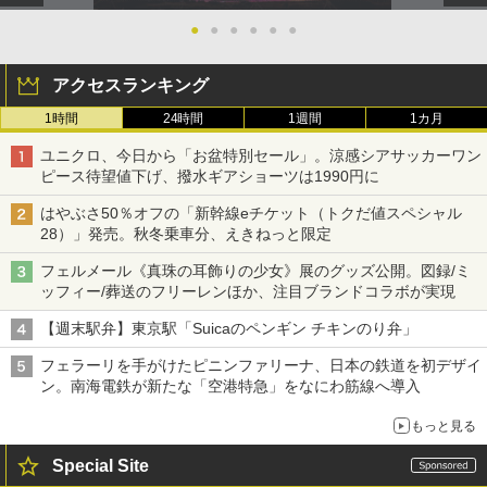
●
●
●
●
●
●
アクセスランキング
1時間
24時間
1週間
1カ月
ユニクロ、今日から「お盆特別セール」。涼感シアサッカーワン
ピース待望値下げ、撥水ギアショーツは1990円に
はやぶさ50％オフの「新幹線eチケット（トクだ値スペシャル
28）」発売。秋冬乗車分、えきねっと限定
フェルメール《真珠の耳飾りの少女》展のグッズ公開。図録/ミ
ッフィー/葬送のフリーレンほか、注目ブランドコラボが実現
【週末駅弁】東京駅「Suicaのペンギン チキンのり弁」
フェラーリを手がけたピニンファリーナ、日本の鉄道を初デザイ
ン。南海電鉄が新たな「空港特急」をなにわ筋線へ導入
もっと見る
Special Site