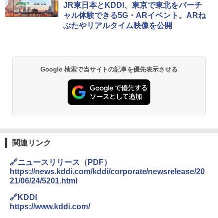
D40 地球の歩き方 チェンマイ タイ北部の魅
[キャンパーズコレクション 山善] ポップアッ
熊撃退スプレー 熊よけスプレー 熊スプレー
JR東日本とKDDI、東京で東北をバーチ
力的な町 2026～2027 地球の歩き方D アジア
プテント 傘みたいに広げて畳める パッとサ
【日本企業販売】超強力クマ対策スプレー 30
ャル体験できる5G・ARイベント。ARね
ッとサンシェード キューブ フルクローズ メ
0ml（連続噴射30秒）110ml（連続噴射15
ぶたやリアルタイム映像を公開
ッシュ 簡単設置 ワンタッチテント キャンプ
秒）射程5～10m 安全ロック搭載 携帯収納袋
￥2,079
&ハイキング カーキ PATC-150(KH)
付き ヒグマ・イノシシ対策 自治体・教育機
関の購入実績 登山・キャンプ・アウトドア・
防災用品 長期保存可能 緊急時用 日本国内発
￥6,830
送
地球の歩き方 スター・ウォーズ
Google 検索で当サイトの記事を優先表示させる
￥3,680
PYKES PEAK (パイクスピーク) 着替えテン
￥2,695
ト プライバシー テント 【中が透けない】 1
人用 折りたたみ 防災グッズ 災害用トイレ ビ
ーチ ピクニック ポップアップテント 携帯 簡
GRANDOOR ステンレス保冷剤 2個セット 2
易 トイレテント (グレー)
026リニューアル 急速冷凍 空間倍増 衛生的
コンパクト 保冷力長持ち
A09 地球の歩き方 イタリア 2026～2027 地
￥4,980
球の歩き方A ヨーロッパ
￥2,980
関連リンク
￥2,479
ENDLESS BASE 《めざましテレビで紹介》
🔗ニュースリリース（PDF）
テント ワンタッチ RENEW 幅200 2-3人用 43
BUNDOK(バンドック)ソロ ドーム 1 EX BDK
https://news.kddi.com/kddi/corporate/newsrelease/20
500002(88859)
-08EX カーキ ソロキャンプ ポリエステル フ
21/06/24/5201.html
レーム ドーム型 テント
A26 地球の歩き方 チェコ ポーランド スロヴ
ァキア 2026～2027 地球の歩き方A ヨーロッ
￥5,999
🔗KDDI
パ
￥-
https://www.kddi.com/