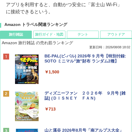
アプリを利用すると、自動かつ安全に「富士山 Wi-Fi」
に接続できるという。
Amazon トラベル関連ランキング
旅行雑誌
旅行ガイド・地図
テント
アウトドア
Amazon 旅行雑誌 の売れ筋ランキング
更新日時：2026/08/08 18:02
BE-PAL(ビ-パル) 2026年 9 月号【特別付録:
SOTO ミニマル"旅"財布 ランダム2種】
￥1,500
ディズニーファン ２０２６年 ９月号 [雑
誌] (ＤＩＳＮＥＹ ＦＡＮ)
￥713
山と溪谷 2026年8月号「南アルプス大全」