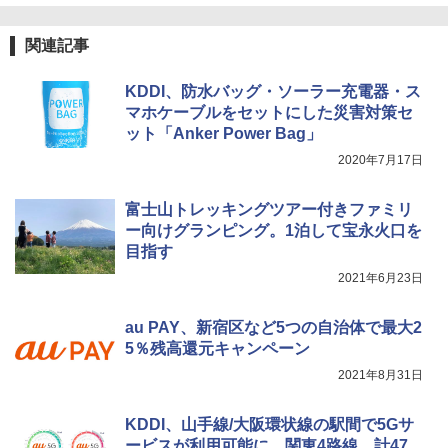
￥2,277
[キャンパーズコレクション 山善] 傘みたいに
広げるだけ パッとサッとテント ブラックコ
DEWEL パラソル 大型 ビーチ アウトドアパ
ーティング フルクローズ メッシュ 3-4人用
ラソル ガーデン サイトシート付 折りたたみ
関連記事
簡単設置 ポップアップテント エクルベージ
防水 UVカット 4段階高さ調整 軽量 収納袋付
新しい日本地理 地図・統計・移動から読み
ュ(BC仕様) PATC-150B(EB)
き
解く (講談社現代新書)
KDDI、防水バッグ・ソーラー充電器・ス
￥9,990
￥6,459
マホケーブルをセットにした災害対策セ
￥1,540
ット「Anker Power Bag」
2020年7月17日
[キャンパーズコレクション 山善] 傘みたいに
ポインターライト 強力 小型 緑色/赤色/青紫色
広げるだけ パッとサッとテント キューブワ
USB充電式 高精度 超長距離照射 長時間使用
イド ブラックコーティング フルクローズ メ
可能 安全ロック付き 高安全性 金属製耐久 コ
富士山トレッキングツアー付きファミリ
ッシュ 4人用 簡単設置 ポップアップテント P
ンパクト多機能設計 持ち運び便利 アウトド
ー向けグランピング。1泊して宝永火口を
ATCW-150B エクルベージュ
ア/オフィス/教育現場/展示会用 緑
目指す
￥-
￥1,180
2021年6月23日
au PAY、新宿区など5つの自治体で最大2
5％残高還元キャンペーン
2021年8月31日
KDDI、山手線/大阪環状線の駅間で5Gサ
ービスが利用可能に。関東4路線、計47