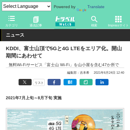
Powered by
Translate
トラベル Watch
地域
国内旅行
甲信越
カテゴリ
過去記事
検索
Impressサイト
ニュース
KDDI、富士山頂で5Gと4G LTEをエリア化。開山
期間にあわせて
無料Wi-Fiサービス「富士山 Wi-Fi」を山小屋を含む47か所で
編集部：吉本希
2021年6月24日 12:40
リスト
2021年7月上旬～8月下旬 実施