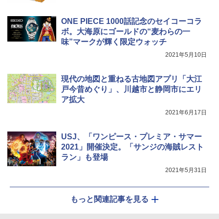
Coleman(コールマン) ツーリングドーム/LD
ポインターライト 強力 小型 緑色/赤色/青紫色
ONE PIECE 1000話記念のセイコーコラ
X 2人用 3人用 キャンプ アウトドア フェス
USB充電式 高精度 超長距離照射 長時間使用
ボ。大海原にゴールドの“麦わらの一
収納 コンパクト 簡単設営 カンガルーテント
可能 安全ロック付き 高安全性 金属製耐久 コ
味”マークが輝く限定ウォッチ
ソロキャンプ ソロテント
ンパクト多機能設計 持ち運び便利 アウトド
ア/オフィス/教育現場/展示会用 緑
2021年5月10日
￥20,718
￥1,180
現代の地図と重ねる古地図アプリ「大江
戸今昔めぐり」、川越市と静岡市にエリ
ア拡大
2021年6月17日
USJ、「ワンピース・プレミア・サマー
2021」開催決定。「サンジの海賊レスト
ラン」も登場
2021年5月31日
もっと関連記事を見る