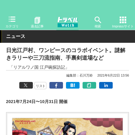
トラベル Watch
旅の情報
観光地
カテゴリ
過去記事
検索
Impressサイト
ニュース
日光江戸村、ワンピースのコラボイベント。謎解
きラリーや三刀流指南、手裏剣道場など
「リアルワノ国 江戸碗探訪記」
編集部：石川万鈴
2021年6月22日 13:56
リスト
2021年7月24日〜10月31日 開催