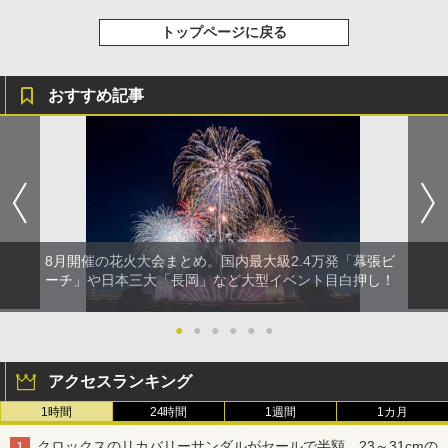
トップページに戻る
おすすめ記事
8月開催の花火大会まとめ。国内最大級2.4万発「幕張ビ
ーチ」や日本三大「長岡」など大型イベント目白押し！
●
●
●
●
●
●
アクセスランキング
1時間
24時間
1週間
1カ月
クロックスのリカバリーサンダルがセールで半額。23～31cmの