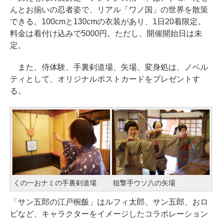
んとお揃いの忍者姿で、リアル「ワノ国」の世界を散策
できる。100cmと130cmの衣装があり、1日20着限定。
料金は着付け込みで5000円。ただし、開催開始日は未
定。
また、侍体験、手裏剣道場、矢場、変身処は、ノベル
ティとして、オリジナルポストカードをプレゼントす
る。
くの一おナミの手裏剣道場
狙撃手ウソ八の矢場
「サン五郎の江戸椀飯」はルフィ太郎、サン五郎、おロ
ビなど、キャラクターをイメージしたコラボレーション