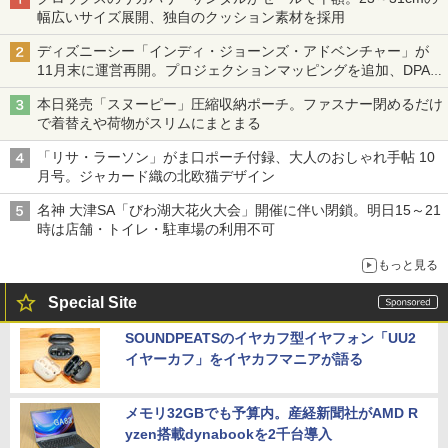
幅広いサイズ展開、独自のクッション素材を採用
ディズニーシー「インディ・ジョーンズ・アドベンチャー」が
11月末に運営再開。プロジェクションマッピングを追加、DPA
は1500円
本日発売「スヌーピー」圧縮収納ポーチ。ファスナー閉めるだけ
で着替えや荷物がスリムにまとまる
「リサ・ラーソン」がま口ポーチ付録、大人のおしゃれ手帖 10
月号。ジャカード織の北欧猫デザイン
名神 大津SA「びわ湖大花火大会」開催に伴い閉鎖。明日15～21
時は店舗・トイレ・駐車場の利用不可
もっと見る
Special Site
SOUNDPEATSのイヤカフ型イヤフォン「UU2
イヤーカフ」をイヤカフマニアが語る
メモリ32GBでも予算内。産経新聞社がAMD R
yzen搭載dynabookを2千台導入