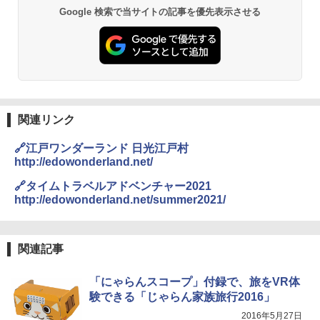
GRANDOOR ステンレス保冷剤 2個セット 2
Google 検索で当サイトの記事を優先表示させる
026リニューアル 急速冷凍 空間倍増 衛生的
PYKES PEAK (パイクスピーク) 着替えテン
コンパクト 保冷力長持ち
ト プライバシー テント 【中が透けない】 1
人用 折りたたみ 防災グッズ 災害用トイレ ビ
￥2,980
ーチ ピクニック ポップアップテント 携帯 簡
易 トイレテント (ブラック)
熊撃退スプレー 熊よけスプレー 熊スプレー
￥4,980
【日本企業販売】超強力クマ対策スプレー 30
0ml（連続噴射30秒）110ml（連続噴射15
関連リンク
秒）射程5～10m 安全ロック搭載 携帯収納袋
ENDLESS BASE 《めざましテレビで紹介》
付き ヒグマ・イノシシ対策 自治体・教育機
🔗江戸ワンダーランド 日光江戸村
テント ワンタッチ RENEW 幅200 2-3人用 43
関の購入実績 登山・キャンプ・アウトドア・
http://edowonderland.net/
500002(88859)
防災用品 長期保存可能 緊急時用 日本国内発
送
🔗タイムトラベルアドベンチャー2021
￥5,499
http://edowonderland.net/summer2021/
￥3,680
[キャンパーズコレクション 山善] 傘みたいに
広げるだけ パッとサッとテント ブラックコ
DEWEL パラソル 大型 ビーチ アウトドアパ
関連記事
ーティング フルクローズ メッシュ 3-4人用
ラソル ガーデン サイトシート付 折りたたみ
簡単設置 ポップアップテント エクルベージ
防水 UVカット 4段階高さ調整 軽量 収納袋付
「にゃらんスコープ」付録で、旅をVR体
ュ(BC仕様) PATC-150B(EB)
き
験できる「じゃらん家族旅行2016」
￥8,991
￥6,459
2016年5月27日