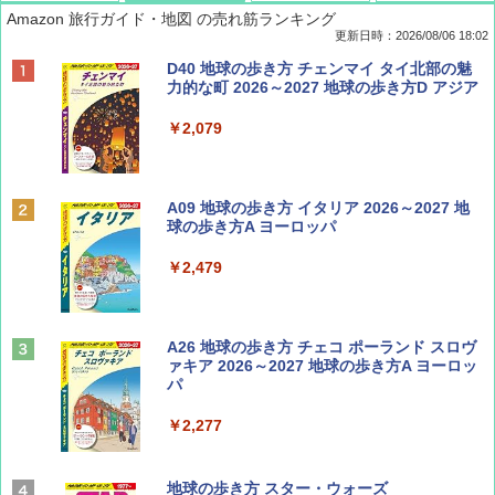
Amazon 旅行ガイド・地図 の売れ筋ランキング
更新日時：2026/08/06 18:02
ディズニーファン ２０２６年 ９月号 [雑
D40 地球の歩き方 チェンマイ タイ北部の魅
誌] (ＤＩＳＮＥＹ ＦＡＮ)
力的な町 2026～2027 地球の歩き方D アジア
￥713
￥2,079
Coyote No.89 特集 星野道夫 夢見る旅
A09 地球の歩き方 イタリア 2026～2027 地
球の歩き方A ヨーロッパ
￥1,540
￥2,479
山と溪谷 2026年8月号「南アルプス大全」
A26 地球の歩き方 チェコ ポーランド スロヴ
ァキア 2026～2027 地球の歩き方A ヨーロッ
パ
￥1,540
￥2,277
AIRLINE（エアライン）2026年9月号【特
地球の歩き方 スター・ウォーズ