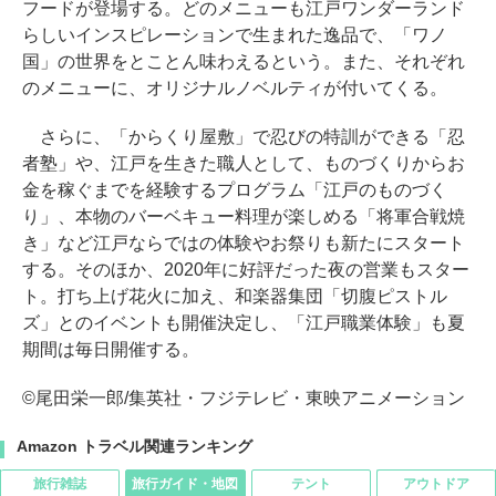
フードが登場する。どのメニューも江戸ワンダーランド
らしいインスピレーションで生まれた逸品で、「ワノ
国」の世界をとことん味わえるという。また、それぞれ
のメニューに、オリジナルノベルティが付いてくる。
さらに、「からくり屋敷」で忍びの特訓ができる「忍
者塾」や、江戸を生きた職人として、ものづくりからお
金を稼ぐまでを経験するプログラム「江戸のものづく
り」、本物のバーベキュー料理が楽しめる「将軍合戦焼
き」など江戸ならではの体験やお祭りも新たにスタート
する。そのほか、2020年に好評だった夜の営業もスター
ト。打ち上げ花火に加え、和楽器集団「切腹ピストル
ズ」とのイベントも開催決定し、「江戸職業体験」も夏
期間は毎日開催する。
©尾田栄一郎/集英社・フジテレビ・東映アニメーション
Amazon トラベル関連ランキング
旅行雑誌
旅行ガイド・地図
テント
アウトドア