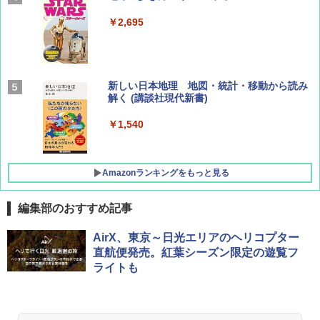
集】ボーイング110周年を祝して！
￥2,695
￥1,760
BE-PAL(ビ-パル) 2026年 9 月号【特別付録:
新しい日本地理 地図・統計・移動から読み
SOTO ミニマル"旅"財布 ランダム2種】
解く (講談社現代新書)
￥1,500
￥1,540
Amazonランキングをもっと見る
編集部のおすすめ記事
[キャンパーズコレクション 山善] ポップアッ
BUNDOK(バンドック)ソロ ドーム 1 EX BDK
AirX、東京～日光エリアのヘリコプター
プテント 傘みたいに広げて畳める パッとサ
-08EX カーキ ソロキャンプ ポリエステル フ
直航便発売。紅葉シーズン限定の遊覧フ
ッとサンシェード キューブ フルクローズ メ
レーム テント
ライトも
ッシュ 簡単設置 ワンタッチテント キャンプ
&ハイキング カーキ PATC-150(KH)
￥14,800
￥6,832