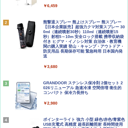
￥6,459
￥6,830
ディズニーファン ２０２６年 ９月号 [雑
A09 地球の歩き方 イタリア 2026～2027 地
誌] (ＤＩＳＮＥＹ ＦＡＮ)
球の歩き方A ヨーロッパ
熊撃退スプレー 熊よけスプレー 熊スプレー
PYKES PEAK (パイクスピーク) 着替えテン
【日本企業販売】超強力クマ対策スプレー 30
ト プライバシー テント 【中が透けない】 1
0ml（連続噴射30秒）110ml（連続噴射15
￥713
￥2,479
人用 折りたたみ 防災グッズ 災害用トイレ ビ
秒）射程5～10m 安全ロック搭載 携帯収納袋
ーチ ピクニック ポップアップテント 携帯 簡
付き ヒグマ・イノシシ対策 自治体・教育機
易 トイレテント (グレー)
関の購入実績 登山・キャンプ・アウトドア・
防災用品 長期保存可能 緊急時用 日本国内発
山と溪谷 2026年8月号「南アルプス大全」
D40 地球の歩き方 チェンマイ タイ北部の魅
送
￥4,980
力的な町 2026～2027 地球の歩き方D アジア
￥1,540
￥3,680
￥2,079
ENDLESS BASE 《めざましテレビで紹介》
テント ワンタッチ RENEW 幅200 2-3人用 43
500002(88859)
GRANDOOR ステンレス保冷剤 2個セット 2
026リニューアル 急速冷凍 空間倍増 衛生的
Coyote No.89 特集 星野道夫 夢見る旅
A26 地球の歩き方 チェコ ポーランド スロヴ
コンパクト 保冷力長持ち
ァキア 2026～2027 地球の歩き方A ヨーロッ
￥5,999
パ
￥1,540
￥2,980
￥2,277
[キャンパーズコレクション 山善] 傘みたいに
広げるだけ パッとサッとテント ブラックコ
ーティング フルクローズ メッシュ 3-4人用
ポインターライト 強力 小型 緑色/赤色/青紫色
簡単設置 ポップアップテント エクルベージ
USB充電式 高精度 超長距離照射 長時間使用
AIRLINE（エアライン）2026年9月号【特
新しい日本地理 地図・統計・移動から読み