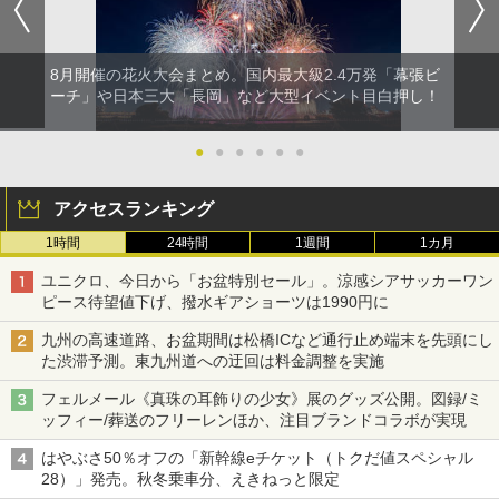
8月開催の花火大会まとめ。国内最大級2.4万発「幕張ビ
ーチ」や日本三大「長岡」など大型イベント目白押し！
●
●
●
●
●
●
アクセスランキング
1時間
24時間
1週間
1カ月
ユニクロ、今日から「お盆特別セール」。涼感シアサッカーワン
ピース待望値下げ、撥水ギアショーツは1990円に
九州の高速道路、お盆期間は松橋ICなど通行止め端末を先頭にし
た渋滞予測。東九州道への迂回は料金調整を実施
フェルメール《真珠の耳飾りの少女》展のグッズ公開。図録/ミ
ッフィー/葬送のフリーレンほか、注目ブランドコラボが実現
はやぶさ50％オフの「新幹線eチケット（トクだ値スペシャル
28）」発売。秋冬乗車分、えきねっと限定