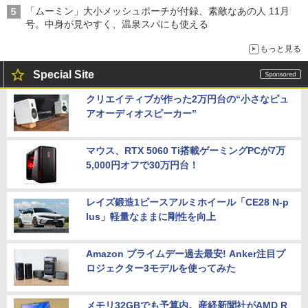
「ムーミン」大小メッシュポーチが付録、素敵なあの人 11月
号。中身が見やすく、温泉スパにも使える
もっと見る
Special Site
クリエイティブが作った2万円台の“小さなピュ
アオーディオスピーカー”
マウス、RTX 5060 Ti搭載ゲーミングPCが7万
5,000円オフで30万円台！
レイズ鍛造1ピースアルミホイール「CE28 N-p
lus」軽量なままに剛性を向上
Amazon プライムデー過去最安! Anker注目プ
ロジェクター3モデルを使ってみた
メモリ32GBでも予算内。産経新聞社がAMD R