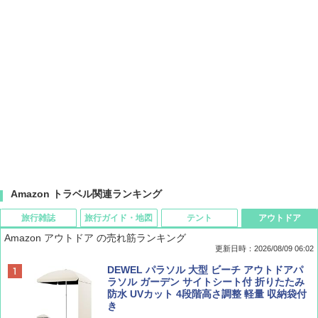
Amazon トラベル関連ランキング
旅行雑誌
旅行ガイド・地図
テント
アウトドア
Amazon アウトドア の売れ筋ランキング
更新日時：2026/08/09 06:02
BE-PAL(ビ-パル) 2026年 9 月号【特別付録:
地球の歩き方 スター・ウォーズ
[キャンパーズコレクション 山善] ポップアッ
DEWEL パラソル 大型 ビーチ アウトドアパ
SOTO ミニマル"旅"財布 ランダム2種】
プテント 傘みたいに広げて畳める パッとサ
ラソル ガーデン サイトシート付 折りたたみ
ッとサンシェード キューブ フルクローズ メ
防水 UVカット 4段階高さ調整 軽量 収納袋付
￥2,695
ッシュ 簡単設置 ワンタッチテント キャンプ
き
￥1,500
&ハイキング カーキ PATC-150(KH)