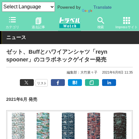
Powered by
Translate
トラベル Watch
旅のアイテム
旅行グッズ
その他
カテゴリ
過去記事
検索
Impressサイト
ニュース
ゼット、Buffとハワイアンシャツ「reyn
spooner」のコラボネックゲイター発売
編集部：大竹菜々子
2021年6月8日 11:35
リスト
2021年6月 発売