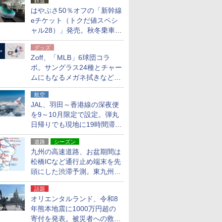
鉄道
はやぶさ50％オフの「新幹線
eチケット（トクだ値スペシ
ャル28）」発売。秋冬乗車
分、えきねっと限定
グッズ
Zoff、「MLB」6球団コラ
ボ。サングラス24種とチャー
ムにもなるメガネ拭きなど雑
貨24種
航空
JAL、羽田～香港線の深夜便
を9～10月限定で設定。弾丸
日帰りでも現地に19時間滞在
できる
道路
シーズン
九州の高速道路、お盆期間は
松橋ICなど通行止め端末を先
頭にした渋滞予測。東九州道
への迂回は料金調整を実施
話題
オリエンタルランド、令和8
年熊本地震に1000万円超の
寄付を発表。被災者への救援