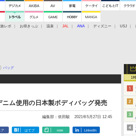
旅レポ
お得きっぷ
温泉
JAL
ANA
ディズニー
USJ
バッグ
1
デニム使用の日本製ボディバッグ発売
編集部：依田駿
2021年5月27日 12:45
ェア
はてブ
note
LinkedIn