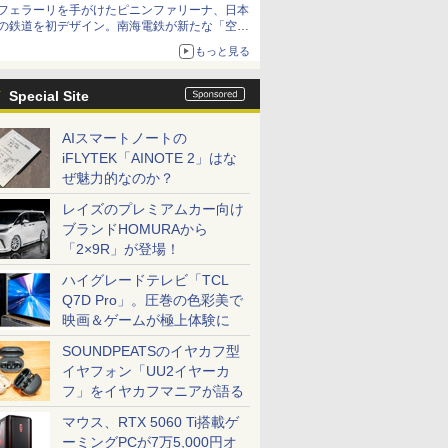
フェラーリを手がけたピニンファリーナ、日本
の鉄道を初デザイン。南海電鉄が新たな「空港
特急」をなにわ筋線へ導入
もっと見る
Special Site
AIスマートノートの
iFLYTEK「AINOTE 2」はな
ぜ魅力的なのか？
レイズのプレミアムカー向け
ブランドHOMURAから
「2×9R」が登場！
ハイグレードテレビ「TCL
Q7D Pro」。圧巻の色彩美で
映画＆ゲームが極上体験に
SOUNDPEATSのイヤカフ型
イヤフォン「UU2イヤーカ
フ」をイヤカフマニアが語る
マウス、RTX 5060 Ti搭載ゲ
ーミングPCが7万5,000円オ