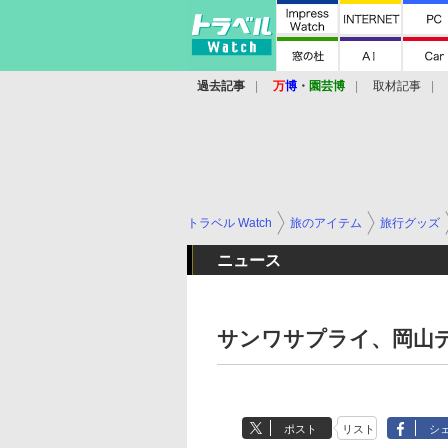
過去記事
万
博
・
園芸博
取材記事
トラベル Watch
旅のアイテム
旅行グッズ
ニュース
サンワサプライ、岡山
ポスト
リスト
シ