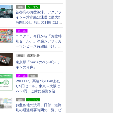
活動・復旧支援
道路
シーズン
首都高のお盆渋滞、アクアラ
イン～湾岸線は通過に最大2
時間15分。羽田の利用には
「空港西出口」の利用検討を
セール
ユニクロ、今日から「お盆特
別セール」。涼感シアサッカ
ーワンピース待望値下げ、撥
水ギアショーツは1990円に
週末駅弁
連載
東京駅「Suicaのペンギン チ
キンのり弁」
セール
道路
WILLER、高速バス1kmあた
り5円セール。東京～大阪は
2750円、ご縁に感謝を込め
た20周年記念キャンペーン
道路
シーズン
お盆各地の渋滞、日付・道路
別の通過所要時間の一覧。ピ