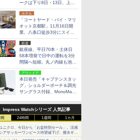
ークは下り8日・13日、上り
14日・15日
ホテル
「コートヤード・バイ・マリ
オット京都駅」11月16日開
業。八条口徒歩3分にスイー
ト含む全270室、ダイニング
鉄道
も併設
銀座線、平日70本・土休日
58本増発で日中の運転を3分
間隔へ短縮。丸ノ内線も池袋
～中野坂上を4分間隔に
アウトドア
本日発売「キャプテンスタッ
グ」ショルダーポーチ＆調光
サングラス付録、MonoMax
9月号増刊
Impress Watchシリーズ 人気記事
時間
24時間
1週間
1カ月
ユニクロ、今日から「お盆特別セール」。涼感
シアサッカーワンピース待望値下げ、撥水ギア
ショーツは1990円に