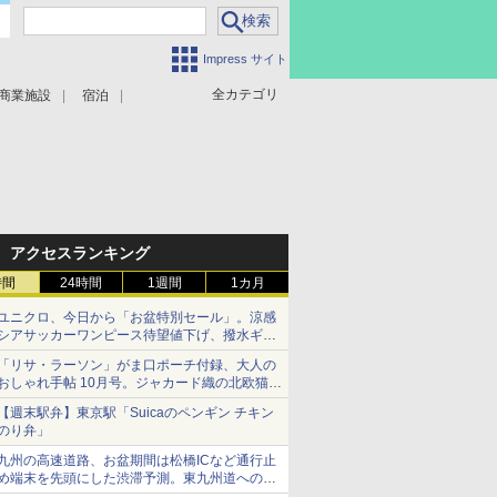
Impress サイト
全カテゴリ
商業施設
宿泊
アクセスランキング
時間
24時間
1週間
1カ月
ユニクロ、今日から「お盆特別セール」。涼感
シアサッカーワンピース待望値下げ、撥水ギア
ショーツは1990円に
「リサ・ラーソン」がま口ポーチ付録、大人の
おしゃれ手帖 10月号。ジャカード織の北欧猫デ
ザイン
【週末駅弁】東京駅「Suicaのペンギン チキン
のり弁」
九州の高速道路、お盆期間は松橋ICなど通行止
め端末を先頭にした渋滞予測。東九州道への迂
回は料金調整を実施