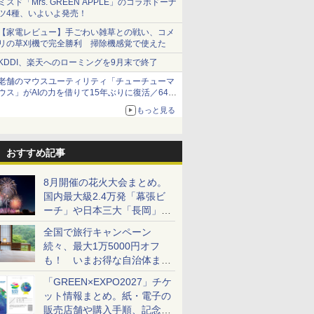
ミスド「Mrs. GREEN APPLE」のコラボドーナ
ツ4種、いよいよ発売！
【家電レビュー】手ごわい雑草との戦い、コメ
リの草刈機で完全勝利 掃除機感覚で使えた
KDDI、楽天へのローミングを9月末で終了
老舗のマウスユーティリティ「チューチューマ
ウス」がAIの力を借りて15年ぶりに復活／64bit
化、Windows 10/11、「Chrome」も走り回
もっと見る
る。復活記念で2026年末まで500円
おすすめ記事
8月開催の花火大会まとめ。
国内最大級2.4万発「幕張ビ
ーチ」や日本三大「長岡」な
ど大型イベント目白押し！
全国で旅行キャンペーン
続々、最大1万5000円オフ
も！ いまお得な自治体まと
め
「GREEN×EXPO2027」チケ
ット情報まとめ。紙・電子の
販売店舗や購入手順、記念チ