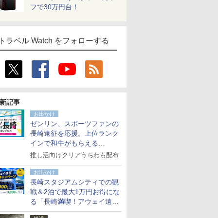
フで30万円台！
トラベル Watch をフォローする
新記事
お出かけ
ゼンリン、スポーツファンの
長崎遠征を応援。上位ランク
インで和牛がもらえる
「GO！GO！長崎スタンプラ
推し活向けクリアうちわも配布
リー」
お出かけ
長崎スタジアムシティでの観
戦＆2泊で最大1万円お得にな
る「長崎満喫！アウェイ遠征
応援キャンペーン」