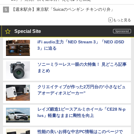
【週末駅弁】東京駅「Suicaのペンギン チキンのり弁」
もっと見る
Special Site
iFi audio主力「NEO Stream 3」「NEO iDSD
3」に迫る
ソニーミラーレス一眼の大特集！ 見どころ記事
まとめ
クリエイティブが作った2万円台の“小さなピュ
アオーディオスピーカー”
レイズ鍛造1ピースアルミホイール「CE28 N-p
lus」軽量なままに剛性を向上
性能の良いお得な中古PC情報はこのページで