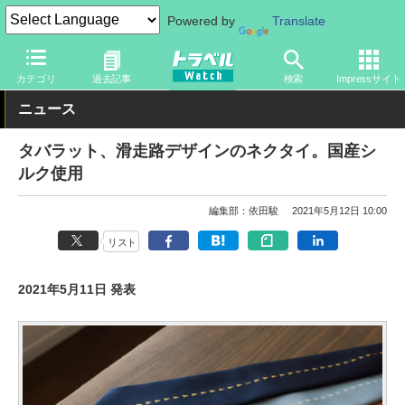
Powered by
Translate
トラベル Watch
旅のアイテム
旅行グッズ
その他
カテゴリ
過去記事
検索
Impressサイト
ニュース
タバラット、滑走路デザインのネクタイ。国産シ
ルク使用
編集部：依田駿
2021年5月12日 10:00
リスト
2021年5月11日 発表