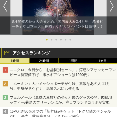
8月開催の花火大会まとめ。国内最大級2.4万発「幕張ビ
ーチ」や日本三大「長岡」など大型イベント目白押し！
●
●
●
●
●
●
アクセスランキング
1時間
24時間
1週間
1カ月
ユニクロ、今日から「お盆特別セール」。涼感シアサッカーワン
ピース待望値下げ、撥水ギアショーツは1990円に
「ムーミン」大小メッシュポーチが付録、素敵なあの人 11月
号。中身が見やすく、温泉スパにも使える
フェルメール《真珠の耳飾りの少女》展のグッズ公開。図録/ミ
ッフィー/葬送のフリーレンほか、注目ブランドコラボが実現
はやぶさ50％オフの「新幹線eチケット（トクだ値スペシャル
28）」発売。秋冬乗車分、えきねっと限定