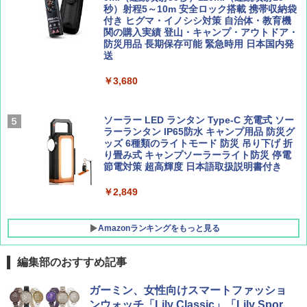
ーティング フルクローズ メッシュ 3-4人用
秒）射程5～10m 安全ロック搭載 携帯収納袋
簡単設置 ポップアップテント エクルベージ
付き ヒグマ・イノシシ対策 自治体・教育機
BE-PAL(ビ-パル) 2026年 9 月号【特別付録:
新しい日本地理 地図・統計・移動から読み
ュ(BC仕様) PATC-150B(EB)
関の購入実績 登山・キャンプ・アウトドア・
SOTO ミニマル"旅"財布 ランダム2種】
解く (講談社現代新書)
防災用品 長期保存可能 緊急時用 日本国内発
送
￥8,991
￥1,500
￥1,540
￥3,680
Coleman(コールマン) ツーリングドーム/LD
X 2人用 3人用 キャンプ アウトドア フェス
収納 コンパクト 簡単設営 カンガルーテント
ソーラー LED ランタン Type-C 充電式 ソー
ソロキャンプ ソロテント
ラーランタン IP65防水 キャンプ用品 防災グ
ッズ 6種類のライトモード 防災 吊り下げ 折
り畳み式 キャンプソーラーライト防災 停電
￥20,718
節電対策 超高輝度 日本語取扱説明書付き
￥2,849
Amazonランキングをもっと見る
編集部のおすすめ記事
ガーミン、女性向けスマートファッショ
ンウォッチ「Lily Classic」「Lily Spor