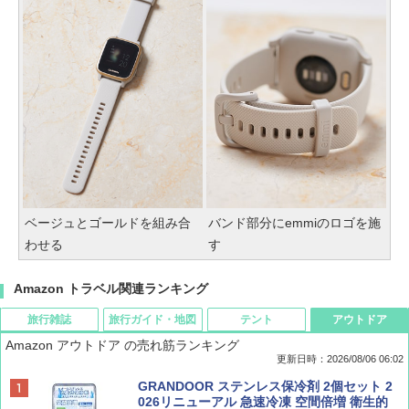
ベージュとゴールドを組み合
バンド部分にemmiのロゴを施
わせる
す
Amazon トラベル関連ランキング
旅行雑誌
旅行ガイド・地図
テント
アウトドア
Amazon アウトドア の売れ筋ランキング
更新日時：2026/08/06 06:02
ディズニーファン ２０２６年 ９月号 [雑
D40 地球の歩き方 チェンマイ タイ北部の魅
[キャンパーズコレクション 山善] ポップアッ
GRANDOOR ステンレス保冷剤 2個セット 2
誌] (ＤＩＳＮＥＹ ＦＡＮ)
力的な町 2026～2027 地球の歩き方D アジア
プテント 傘みたいに広げて畳める パッとサ
026リニューアル 急速冷凍 空間倍増 衛生的