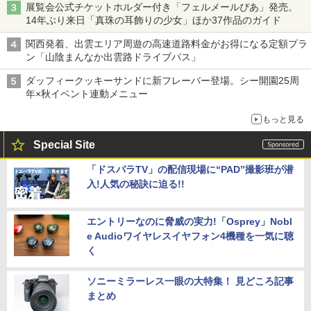
展覧会公式チケットホルダー付き「フェルメールぴあ」発売。
14年ぶり来日「真珠の耳飾りの少女」ほか37作品のガイド
関西発着、出雲エリア周遊の高速道路料金がお得になる定額プラ
ン「山陰まんなか出雲路ドライブパス」
ダッフィークッキーサンドに新フレーバー登場。シー開園25周
年×秋イベント連動メニュー
もっと見る
Special Site
「ドスパラTV」の配信現場に“PAD”撮影班が潜
入!人気の秘訣に迫る!!
エントリーなのに脅威の実力!「Osprey」Nobl
e Audioワイヤレスイヤフォン4機種を一気に聴
く
ソニーミラーレス一眼の大特集！ 見どころ記事
まとめ