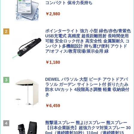
ッとサンシェード キューブ フルクローズ メ
コンパクト 保冷力長持ち
ッシュ 簡単設置 ワンタッチテント キャンプ
￥713
￥2,079
&ハイキング カーキ PATC-150(KH)
￥2,980
￥6,832
Coyote No.89 特集 星野道夫 夢見る旅
A09 地球の歩き方 イタリア 2026～2027 地
ポインターライト 強力 小型 緑色/赤色/青紫色
球の歩き方A ヨーロッパ
USB充電式 高精度 超長距離照射 長時間使用
PYKES PEAK (パイクスピーク) 着替えテン
可能 安全ロック付き 高安全性 金属製耐久 コ
￥1,540
ト プライバシー テント 【中が透けない】 1
ンパクト多機能設計 持ち運び便利 アウトド
￥2,479
人用 折りたたみ 防災グッズ 災害用トイレ ビ
ア/オフィス/教育現場/展示会用 緑
ーチ ピクニック ポップアップテント 携帯 簡
易 トイレテント (オリーブ)
￥1,180
山と溪谷 2026年8月号「南アルプス大全」
A26 地球の歩き方 チェコ ポーランド スロヴ
￥-
ァキア 2026～2027 地球の歩き方A ヨーロッ
パ
￥1,540
DEWEL パラソル 大型 ビーチ アウトドアパ
ラソル ガーデン サイトシート付 折りたたみ
￥2,277
ENDLESS BASE 《めざましテレビで紹介》
防水 UVカット 4段階高さ調整 軽量 収納袋付
テント ワンタッチ RENEW 幅200 2-3人用 43
き
500002(89232)
AIRLINE（エアライン）2026年9月号【特
￥6,459
地球の歩き方 スター・ウォーズ
集】ボーイング110周年を祝して！
￥5,499
￥2,695
￥1,760
熊撃退スプレー 熊よけスプレー 熊スプレー
[キャンパーズコレクション 山善] 傘みたいに
【日本企業販売】超強力クマ対策スプレー 30
広げるだけ パッとサッとテント ブラックコ
0ml（連続噴射30秒）110ml（連続噴射15