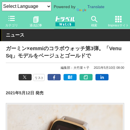
Powered by
Translate
トラベル Watch
旅のアイテム
ガジェット
その他
カテゴリ
過去記事
検索
Impressサイト
ニュース
ガーミン×emmiのコラボウォッチ第3弾。「Venu
Sq」モデルをベージュとゴールドで
編集部：大竹菜々子
2021年5月10日 08:00
リスト
2021年5月12日 発売