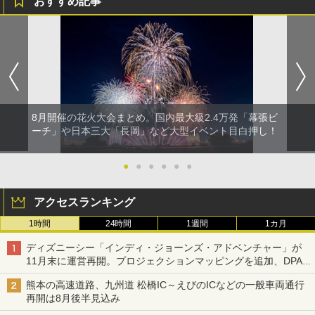
おすすめ記事
8月開催の花火大会まとめ。国内最大級2.4万発「幕張ビ
ーチ」や日本三大「長岡」など大型イベント目白押し！
●
●
●
●
●
●
アクセスランキング
1時間
24時間
1週間
1カ月
ディズニーシー「インディ・ジョーンズ・アドベンチャー」が
11月末に運営再開。プロジェクションマッピングを追加、DPA
は1500円
熊本の高速道路、九州道 松橋IC～えびのICなどの一般車両通行
再開は8月後半見込み