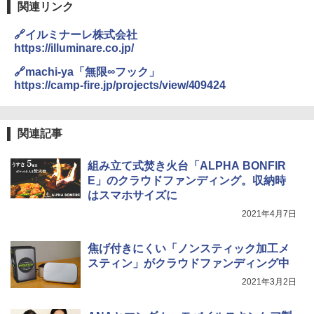
パ
防水 UVカット 4段階高さ調整 軽量 収納袋付
関連リンク
き
￥2,277
ENDLESS BASE 《めざましテレビで紹介》
🔗イルミナーレ株式会社
テント ワンタッチ RENEW 幅200 2-3人用 43
￥6,459
https://illuminare.co.jp/
500002(89147)
地球の歩き方 スター・ウォーズ
🔗machi-ya「無限∞フック」
￥5,499
ポインターライト 強力 小型 緑色/赤色/青紫色
https://camp-fire.jp/projects/view/409424
￥2,695
USB充電式 高精度 超長距離照射 長時間使用
可能 安全ロック付き 高安全性 金属製耐久 コ
[キャンパーズコレクション 山善] 傘みたいに
ンパクト多機能設計 持ち運び便利 アウトド
広げるだけ パッとサッとテント ブラックコ
ア/オフィス/教育現場/展示会用 緑
関連記事
ーティング フルクローズ メッシュ 3-4人用
簡単設置 ポップアップテント エクルベージ
新しい日本地理 地図・統計・移動から読み
￥1,180
組み立て式焚き火台「ALPHA BONFIR
ュ(BC仕様) PATC-150B(EB)
解く (講談社現代新書)
E」のクラウドファンディング。収納時
￥8,991
￥1,540
はスマホサイズに
電動エアーポンプ SUP用 20PSI 電動ポンプ
ゴムボート 空気入れ 空気抜き 自動停止 過熱
2021年4月7日
保護 日光可読lcd 7種類ノズル付き
Coleman(コールマン) ツーリングドーム/LD
X 2人用 3人用 キャンプ アウトドア フェス
￥7,299
焦げ付きにくい「ノンスティック加工メ
収納 コンパクト 簡単設営 カンガルーテント
スティン」がクラウドファンディング中
ソロキャンプ ソロテント
2021年3月2日
￥20,718