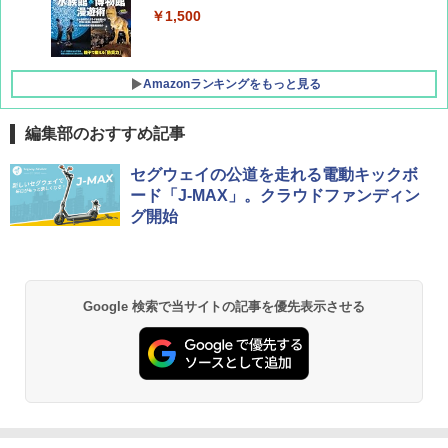
￥1,500
Amazonランキングをもっと見る
編集部のおすすめ記事
D40 地球の歩き方 チェンマイ タイ北部の魅
[キャンパーズコレクション 山善] ポップアッ
BUNDOK(バンドック)ソロ ドーム 1 EX BDK
セグウェイの公道を走れる電動キックボ
力的な町 2026～2027 地球の歩き方D アジア
プテント 傘みたいに広げて畳める パッとサ
-08EX カーキ ソロキャンプ ポリエステル フ
ード「J-MAX」。クラウドファンディン
ッとサンシェード キューブ フルクローズ メ
レーム テント
グ開始
ッシュ 簡単設置 ワンタッチテント キャンプ
￥2,079
&ハイキング カーキ PATC-150(KH)
￥14,800
￥6,832
A09 地球の歩き方 イタリア 2026～2027 地
GRANDOOR ステンレス保冷剤 2個セット 2
Google 検索で当サイトの記事を優先表示させる
球の歩き方A ヨーロッパ
026リニューアル 急速冷凍 空間倍増 衛生的
PYKES PEAK (パイクスピーク) 着替えテン
コンパクト 保冷力長持ち
ト プライバシー テント 【中が透けない】 1
￥2,479
人用 折りたたみ 防災グッズ 災害用トイレ ビ
￥2,980
ーチ ピクニック ポップアップテント 携帯 簡
易 トイレテント (オリーブ)
A26 地球の歩き方 チェコ ポーランド スロヴ
DEWEL パラソル 大型 ビーチ アウトドアパ
￥-
ァキア 2026～2027 地球の歩き方A ヨーロッ
ラソル ガーデン サイトシート付 折りたたみ