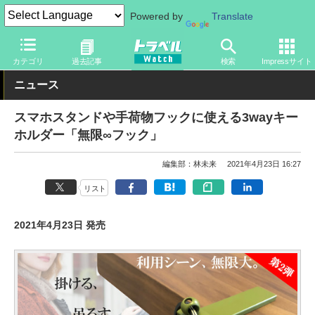
Powered by
Translate
トラベル Watch
旅のアイテム
旅行グッズ
その他
カテゴリ
過去記事
検索
Impressサイト
ニュース
スマホスタンドや手荷物フックに使える3wayキー
ホルダー「無限∞フック」
編集部：林未来
2021年4月23日 16:27
リスト
2021年4月23日 発売