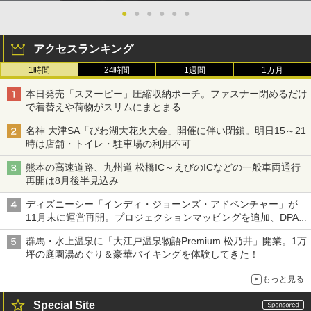
●
●
●
●
●
●
アクセスランキング
1時間
24時間
1週間
1カ月
本日発売「スヌーピー」圧縮収納ポーチ。ファスナー閉めるだけ
で着替えや荷物がスリムにまとまる
名神 大津SA「びわ湖大花火大会」開催に伴い閉鎖。明日15～21
時は店舗・トイレ・駐車場の利用不可
熊本の高速道路、九州道 松橋IC～えびのICなどの一般車両通行
再開は8月後半見込み
ディズニーシー「インディ・ジョーンズ・アドベンチャー」が
11月末に運営再開。プロジェクションマッピングを追加、DPA
は1500円
群馬・水上温泉に「大江戸温泉物語Premium 松乃井」開業。1万
坪の庭園湯めぐり＆豪華バイキングを体験してきた！
もっと見る
Special Site