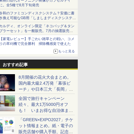
東映の歴代オープニング映像がカプセルトイ
に。全5種で8月下旬発売
令和のファミコンディスクシステム？安価に書
き換え可能なGB用「しましまディスクシステ
ム」
カルディ、オンライン限定「ネコバッグ＆タン
ブラーセット」を一般販売。7月の抽選販売の
当選無効分
【家電レビュー】手ごわい雑草との戦い、コメ
リの草刈機で完全勝利 掃除機感覚で使えた
もっと見る
おすすめ記事
8月開催の花火大会まとめ。
国内最大級2.4万発「幕張ビ
ーチ」や日本三大「長岡」な
ど大型イベント目白押し！
全国で旅行キャンペーン
続々、最大1万5000円オフ
も！ いまお得な自治体まと
め
「GREEN×EXPO2027」チケ
ット情報まとめ。紙・電子の
販売店舗や購入手順、記念チ