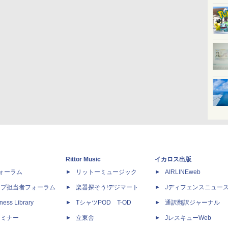
Rittor Music
イカロス出版
dフォーラム
リットーミュージック
AIRLINEweb
ップ担当者フォーラム
楽器探そう!デジマート
Jディフェンスニュー
ness Library
TシャツPOD T-OD
通訳翻訳ジャーナル
セミナー
立東舎
JレスキューWeb