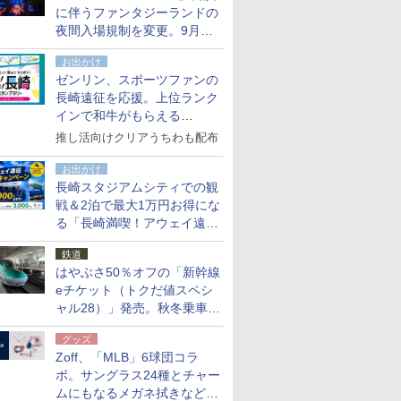
に伴うファンタジーランドの
夜間入場規制を変更。9月か
ら18時50分～20時ごろに
お出かけ
ゼンリン、スポーツファンの
長崎遠征を応援。上位ランク
インで和牛がもらえる
「GO！GO！長崎スタンプラ
推し活向けクリアうちわも配布
リー」
お出かけ
長崎スタジアムシティでの観
戦＆2泊で最大1万円お得にな
る「長崎満喫！アウェイ遠征
応援キャンペーン」
鉄道
はやぶさ50％オフの「新幹線
eチケット（トクだ値スペシ
ャル28）」発売。秋冬乗車
分、えきねっと限定
グッズ
Zoff、「MLB」6球団コラ
ボ。サングラス24種とチャー
ムにもなるメガネ拭きなど雑