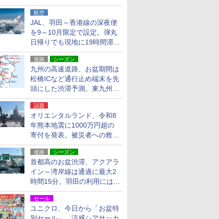
貨24種
航空
JAL、羽田～香港線の深夜便
を9～10月限定で設定。弾丸
日帰りでも現地に19時間滞在
できる
道路
シーズン
九州の高速道路、お盆期間は
松橋ICなど通行止め端末を先
頭にした渋滞予測。東九州道
への迂回は料金調整を実施
話題
オリエンタルランド、令和8
年熊本地震に1000万円超の
寄付を発表。被災者への救援
活動・復旧支援
道路
シーズン
首都高のお盆渋滞、アクアラ
イン～湾岸線は通過に最大2
時間15分。羽田の利用には
「空港西出口」の利用検討を
セール
ユニクロ、今日から「お盆特
別セール」。涼感シアサッカ