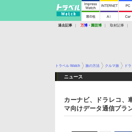
過去記事
万
博
・
園芸博
取材記事
トラベル Watch
旅の方法
クルマ旅
ドラ
ニュース
カーナビ、ドラレコ、車内
マ向けデータ通信プラ