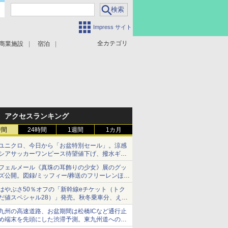
Impress サイト
全カテゴリ
商業施設
宿泊
アクセスランキング
時間
24時間
1週間
1カ月
ユニクロ、今日から「お盆特別セール」。涼感
シアサッカーワンピース待望値下げ、撥水ギア
ショーツは1990円に
フェルメール《真珠の耳飾りの少女》展のグッ
ズ公開。図録/ミッフィー/葬送のフリーレンほ
か、注目ブランドコラボが実現
はやぶさ50％オフの「新幹線eチケット（トク
だ値スペシャル28）」発売。秋冬乗車分、えき
ねっと限定
九州の高速道路、お盆期間は松橋ICなど通行止
め端末を先頭にした渋滞予測。東九州道への迂
回は料金調整を実施