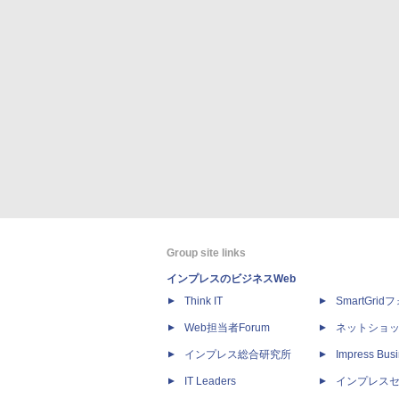
Group site links
インプレスのビジネスWeb
Think IT
SmartGri
Web担当者Forum
ネットショ
インプレス総合研究所
Impress Busi
IT Leaders
インプレス