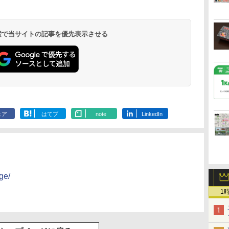
 検索で当サイトの記事を優先表示させる
北陸 福井 あわら
品川プリンスホテ
舞浜ビューホテル
箱根湯本温泉 ホテ
ホテルトラスティ東
オリエンタルホテル
下呂温泉 水明館
住友不動産ホテル ヴ
東京ベイ舞浜ホテル
温泉 清風荘（北陸
ル イーストタワー
ｂｙ ＨＵＬＩＣ
ル おかだ
京ベイサイド
東京ベイ
ィラフォンテーヌグラ
ファーストリゾート
8,250円～
最大級の庭園露天風
（旧：東京ベイ舞浜
ンド東京有明
9,958円～
11,200円～
5,450円～
5,200円～
4,290円～
ェア
はてブ
note
LinkedIn
呂の宿 清風荘）
ホテル）
19,541円～
5,758円～
6,070円～
ge/
1