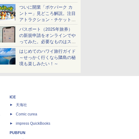
ケットも解説
ついに開業「ポケパーク カ
ントー」見どころ解説。注目
アトラクション・チケット手
配・来場前に必要な準備は？
パスポート（2025年旅券）
の新規申請をオンラインでや
ってみた。必要なものはスマ
ホとマイナカードのみ
はじめてのハワイ旅行ガイド
～せっかく行くなら隣島の秘
境も楽しみたい！～
ICE
天海社
ス
Comic curea
impress QuickBooks
PUBFUN