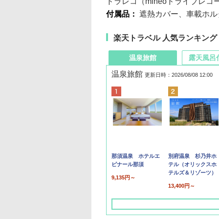
ドラレコ（mineoドライブレ
付属品：
遮熱カバー、車載ホル
楽天トラベル 人気ランキング
温泉旅館
露天風呂
温泉旅館
更新日時：2026/08/08 12:00
那須温泉 ホテルエ
別府温泉 杉乃井ホ
ピナール那須
テル（オリックスホ
テルズ＆リゾーツ）
9,135円～
13,400円～