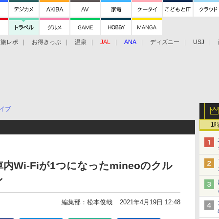
旅レポ
お得きっぷ
温泉
JAL
ANA
ディズニー
USJ
イブ
1
Wi-Fiが1つになったmineoのクル
ン
編集部：松本俊哉
2021年4月19日 12:48