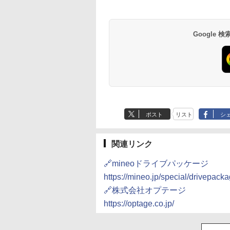
Google
草津温泉 ホテル櫻
品川プリンスホテル
グランドニッコー東
海のサウナ＆スパ
東京ドームホテル
シェラトン・グラン
井
京ベイ 舞浜
オールインクルーシ
デ・トーキョーベ
7,037円～
7,980円～
ブ 島原温泉ホテル
イ・ホテル
14,300円～
6,800円～
ポスト
リスト
シ
南風楼
10,450円～
7,950円～
関連リンク
🔗mineoドライブパッケージ
https://mineo.jp/special/drivepacka
🔗株式会社オプテージ
https://optage.co.jp/