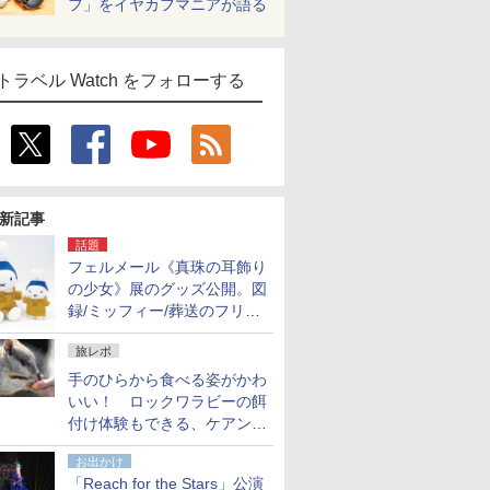
フ」をイヤカフマニアが語る
トラベル Watch をフォローする
新記事
話題
フェルメール《真珠の耳飾り
の少女》展のグッズ公開。図
録/ミッフィー/葬送のフリー
レンほか、注目ブランドコラ
旅レポ
ボが実現
手のひらから食べる姿がかわ
いい！ ロックワラビーの餌
付け体験もできる、ケアンズ
でアサートン高原の日本語ガ
お出かけ
イド付きツアーに参加してみ
「Reach for the Stars」公演
た