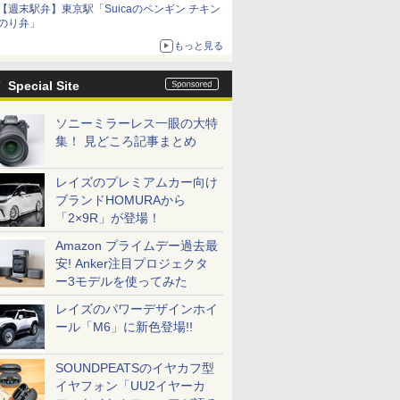
【週末駅弁】東京駅「Suicaのペンギン チキン
のり弁」
もっと見る
Special Site
ソニーミラーレス一眼の大特
集！ 見どころ記事まとめ
レイズのプレミアムカー向け
ブランドHOMURAから
「2×9R」が登場！
Amazon プライムデー過去最
安! Anker注目プロジェクタ
ー3モデルを使ってみた
レイズのパワーデザインホイ
ール「M6」に新色登場!!
SOUNDPEATSのイヤカフ型
イヤフォン「UU2イヤーカ