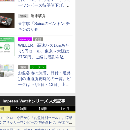
ーワンピース待望値下げ、撥
水ギアショーツは1990円に
週末駅弁
連載
東京駅「Suicaのペンギン チ
キンのり弁」
セール
道路
WILLER、高速バス1kmあた
り5円セール。東京～大阪は
2750円、ご縁に感謝を込め
た20周年記念キャンペーン
道路
シーズン
お盆各地の渋滞、日付・道路
別の通過所要時間の一覧。ピ
ークは下り8日・13日、上り
14日・15日
Impress Watchシリーズ 人気記事
時間
24時間
1週間
1カ月
ユニクロ、今日から「お盆特別セール」。涼感
シアサッカーワンピース待望値下げ、撥水ギア
ショーツは1990円に