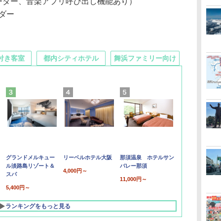
コーダー、音楽アプリ呼び出し機能あり）
ダー
付き客室
都内シティホテル
舞浜ファミリー向け
グランドメルキュー
リーベルホテル大阪
那須温泉 ホテルサン
ル淡路島リゾート＆
バレー那須
4,000円～
スパ
11,000円～
5,400円～
ランキングをもっと見る