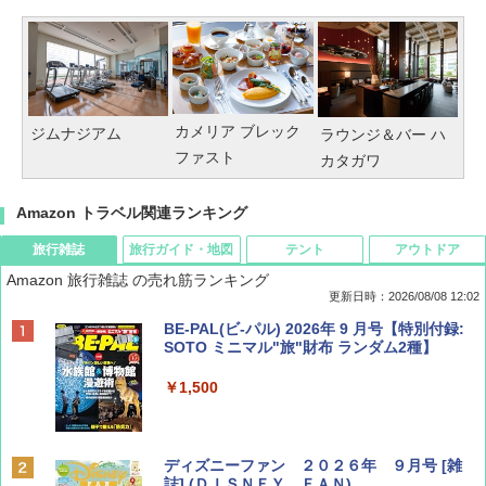
カメリア ブレック
ジムナジアム
ラウンジ＆バー ハ
ファスト
カタガワ
Amazon トラベル関連ランキング
旅行雑誌
旅行ガイド・地図
テント
アウトドア
Amazon 旅行雑誌 の売れ筋ランキング
更新日時：2026/08/08 12:02
BE-PAL(ビ-パル) 2026年 9 月号【特別付録:
SOTO ミニマル"旅"財布 ランダム2種】
￥1,500
ディズニーファン ２０２６年 ９月号 [雑
誌] (ＤＩＳＮＥＹ ＦＡＮ)