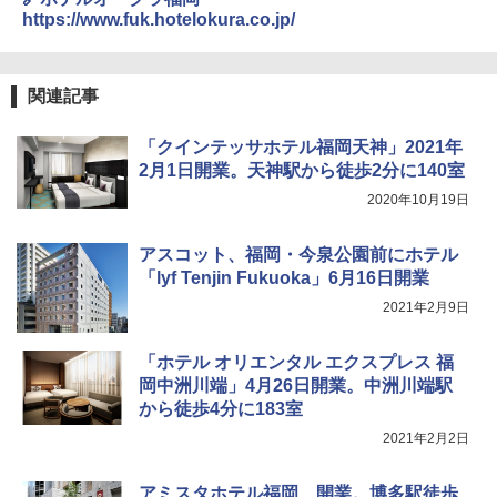
テント ワンタッチ RENEW 幅200 2-3人用 43
￥6,459
https://www.fuk.hotelokura.co.jp/
500002(88859)
A09 地球の歩き方 イタリア 2026～2027 地
球の歩き方A ヨーロッパ
￥5,999
ポインターライト 強力 小型 緑色/赤色/青紫色
USB充電式 高精度 超長距離照射 長時間使用
関連記事
￥2,479
可能 安全ロック付き 高安全性 金属製耐久 コ
[キャンパーズコレクション 山善] 傘みたいに
ンパクト多機能設計 持ち運び便利 アウトド
「クインテッサホテル福岡天神」2021年
広げるだけ パッとサッとテント ブラックコ
ア/オフィス/教育現場/展示会用 緑
ーティング フルクローズ メッシュ 3-4人用
2月1日開業。天神駅から徒歩2分に140室
簡単設置 ポップアップテント エクルベージ
A26 地球の歩き方 チェコ ポーランド スロヴ
￥1,180
2020年10月19日
ュ(BC仕様) PATC-150B(EB)
ァキア 2026～2027 地球の歩き方A ヨーロッ
パ
￥9,990
アスコット、福岡・今泉公園前にホテル
熊撃退スプレー 熊よけスプレー 熊スプレー
￥2,277
【日本企業販売】超強力クマ対策スプレー 30
「lyf Tenjin Fukuoka」6月16日開業
0ml（連続噴射30秒）110ml（連続噴射15
2021年2月9日
[キャンパーズコレクション 山善] 傘みたいに
秒）射程5～10m 安全ロック搭載 携帯収納袋
広げるだけ パッとサッとテント キューブワ
付き ヒグマ・イノシシ対策 自治体・教育機
イド ブラックコーティング フルクローズ メ
関の購入実績 登山・キャンプ・アウトドア・
「ホテル オリエンタル エクスプレス 福
ッシュ 4人用 簡単設置 ポップアップテント P
防災用品 長期保存可能 緊急時用 日本国内発
岡中洲川端」4月26日開業。中洲川端駅
ATCW-150B エクルベージュ
送
から徒歩4分に183室
￥-
￥3,680
2021年2月2日
アミスタホテル福岡、開業。博多駅徒歩