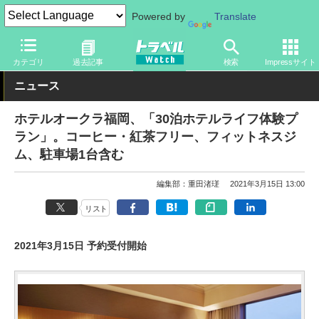
Powered by
Translate
トラベル Watch
旅の情報
ホテル・旅館
宿泊
カテゴリ
過去記事
検索
Impressサイト
ニュース
ホテルオークラ福岡、「30泊ホテルライフ体験プ
ラン」。コーヒー・紅茶フリー、フィットネスジ
ム、駐車場1台含む
編集部：重田渚瑳
2021年3月15日 13:00
リスト
2021年3月15日 予約受付開始