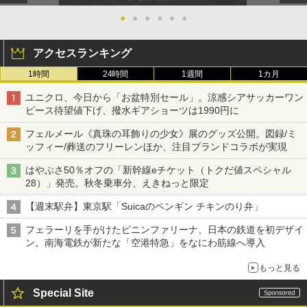
●
●
●
●
●
●
アクセスランキング
1時間
24時間
1週間
1カ月
ユニクロ、今日から「お盆特別セール」。涼感シアサッカーワン
ピース待望値下げ、撥水ギアショーツは1990円に
フェルメール《真珠の耳飾りの少女》展のグッズ公開。図録/ミ
ッフィー/葬送のフリーレンほか、注目ブランドコラボが実現
はやぶさ50％オフの「新幹線eチケット（トクだ値スペシャル
28）」発売。秋冬乗車分、えきねっと限定
【週末駅弁】東京駅「Suicaのペンギン チキンのり弁」
フェラーリを手がけたピニンファリーナ、日本の鉄道を初デザイ
ン。南海電鉄が新たな「空港特急」をなにわ筋線へ導入
もっと見る
Special Site