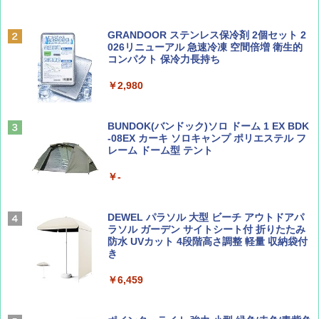
ト プライバシー テント 【中が透けない】 1
￥713
人用 折りたたみ 防災グッズ 災害用トイレ ビ
ーチ ピクニック ポップアップテント 携帯 簡
GRANDOOR ステンレス保冷剤 2個セット 2
易 トイレテント (グレー)
026リニューアル 急速冷凍 空間倍増 衛生的
コンパクト 保冷力長持ち
山と溪谷 2026年8月号「南アルプス大全」
A09 地球の歩き方 イタリア 2026～2027 地
￥4,980
球の歩き方A ヨーロッパ
￥2,980
￥1,540
￥2,479
ENDLESS BASE 《めざましテレビで紹介》
テント ワンタッチ RENEW 幅200 2-3人用 43
BUNDOK(バンドック)ソロ ドーム 1 EX BDK
500002(88859)
-08EX カーキ ソロキャンプ ポリエステル フ
レーム ドーム型 テント
Coyote No.89 特集 星野道夫 夢見る旅
A26 地球の歩き方 チェコ ポーランド スロヴ
ァキア 2026～2027 地球の歩き方A ヨーロッ
￥5,999
パ
￥-
￥1,540
￥2,277
[キャンパーズコレクション 山善] 傘みたいに
広げるだけ パッとサッとテント ブラックコ
DEWEL パラソル 大型 ビーチ アウトドアパ
ーティング フルクローズ メッシュ 3-4人用
ラソル ガーデン サイトシート付 折りたたみ
簡単設置 ポップアップテント エクルベージ
防水 UVカット 4段階高さ調整 軽量 収納袋付
AIRLINE（エアライン）2026年9月号【特
新しい日本地理 地図・統計・移動から読み
ュ(BC仕様) PATC-150B(EB)
き
集】ボーイング110周年を祝して！
解く (講談社現代新書)
￥9,990
￥6,459
￥1,760
￥1,540