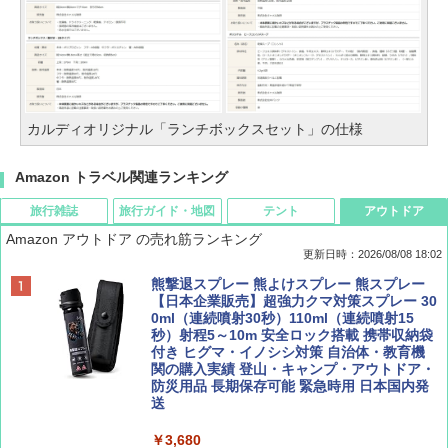
カルディオリジナル「ランチボックスセット」の仕様
Amazon トラベル関連ランキング
旅行雑誌
旅行ガイド・地図
テント
アウトドア
Amazon アウトドア の売れ筋ランキング
更新日時：2026/08/08 18:02
BE-PAL(ビ-パル) 2026年 9 月号【特別付録:
D40 地球の歩き方 チェンマイ タイ北部の魅
[キャンパーズコレクション 山善] ポップアッ
熊撃退スプレー 熊よけスプレー 熊スプレー
SOTO ミニマル"旅"財布 ランダム2種】
力的な町 2026～2027 地球の歩き方D アジア
プテント 傘みたいに広げて畳める パッとサ
【日本企業販売】超強力クマ対策スプレー 30
ッとサンシェード キューブ フルクローズ メ
0ml（連続噴射30秒）110ml（連続噴射15
ッシュ 簡単設置 ワンタッチテント キャンプ
秒）射程5～10m 安全ロック搭載 携帯収納袋
￥1,500
￥2,079
&ハイキング カーキ PATC-150(KH)
付き ヒグマ・イノシシ対策 自治体・教育機
関の購入実績 登山・キャンプ・アウトドア・
防災用品 長期保存可能 緊急時用 日本国内発
￥6,830
送
ディズニーファン ２０２６年 ９月号 [雑
地球の歩き方 スター・ウォーズ
誌] (ＤＩＳＮＥＹ ＦＡＮ)
￥3,680
PYKES PEAK (パイクスピーク) 着替えテン
￥2,695