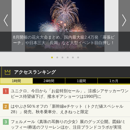
8月開催の花火大会まとめ。国内最大級2.4万発「幕張ビ
ーチ」や日本三大「長岡」など大型イベント目白押し！
●
●
●
●
●
●
アクセスランキング
1時間
24時間
1週間
1カ月
ユニクロ、今日から「お盆特別セール」。涼感シアサッカーワン
ピース待望値下げ、撥水ギアショーツは1990円に
はやぶさ50％オフの「新幹線eチケット（トクだ値スペシャル
28）」発売。秋冬乗車分、えきねっと限定
フェルメール《真珠の耳飾りの少女》展のグッズ公開。図録/ミ
ッフィー/葬送のフリーレンほか、注目ブランドコラボが実現