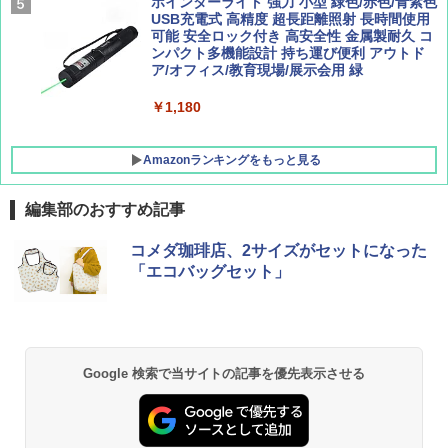
[キャンパーズコレクション 山善] 傘みたいに
ポインターライト 強力 小型 緑色/赤色/青紫色
広げるだけ パッとサッとテント キューブワ
USB充電式 高精度 超長距離照射 長時間使用
イド ブラックコーティング フルクローズ メ
可能 安全ロック付き 高安全性 金属製耐久 コ
ッシュ 4人用 簡単設置 ポップアップテント P
ンパクト多機能設計 持ち運び便利 アウトド
ATCW-150B エクルベージュ
ア/オフィス/教育現場/展示会用 緑
￥-
￥1,180
Amazonランキングをもっと見る
編集部のおすすめ記事
コメダ珈琲店、2サイズがセットになった
「エコバッグセット」
Google 検索で当サイトの記事を優先表示させる