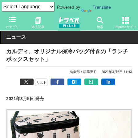
Powered by
Translate
トラベル Watch
旅のアイテム
その他
カテゴリ
過去記事
検索
Impressサイト
ニュース
カルディ、オリジナル保冷バッグ付きの「ランチ
ボックスセット」
編集部：稲葉隆司
2021年3月5日 11:43
リスト
2021年3月5日 発売