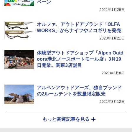
ペーン
2021年1月29日
ポインターライト 強力 小型 緑色/赤色/青紫色
USB充電式 高精度 超長距離照射 長時間使用
可能 安全ロック付き 高安全性 金属製耐久 コ
オルファ、アウトドアブランド「OLFA
ンパクト多機能設計 持ち運び便利 アウトド
WORKS」からナイフやノコギリを発売
ア/オフィス/教育現場/展示会用 緑
2020年1月21日
￥1,180
体験型アウトドアショップ「Alpen Outd
oors港北ノースポートモール店」3月19
日開業。関東3店舗目
2021年3月8日
アルペンアウトドアーズ、独自ブランド
の2ルームテントを数量限定販売
2021年3月12日
もっと関連記事を見る