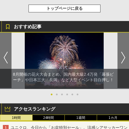
トップページに戻る
おすすめ記事
8月開催の花火大会まとめ。国内最大級2.4万発「幕張ビ
ーチ」や日本三大「長岡」など大型イベント目白押し！
●
●
●
●
●
●
アクセスランキング
1時間
24時間
1週間
1カ月
ユニクロ、今日から「お盆特別セール」。涼感シアサッカーワン