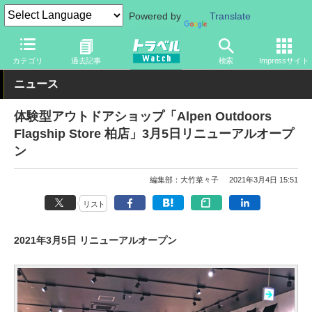
Powered by
Translate
トラベル Watch
地域
国内旅行
関東
カテゴリ
過去記事
検索
Impressサイト
ニュース
体験型アウトドアショップ「Alpen Outdoors
Flagship Store 柏店」3月5日リニューアルオープ
ン
編集部：大竹菜々子
2021年3月4日 15:51
リスト
2021年3月5日 リニューアルオープン