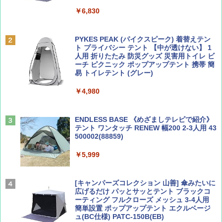
￥6,830
ディズニーファン ２０２６年 ９月号 [雑
地球の歩き方 スター・ウォーズ
誌] (ＤＩＳＮＥＹ ＦＡＮ)
PYKES PEAK (パイクスピーク) 着替えテン
￥2,695
ト プライバシー テント 【中が透けない】 1
￥713
人用 折りたたみ 防災グッズ 災害用トイレ ビ
ーチ ピクニック ポップアップテント 携帯 簡
易 トイレテント (グレー)
山と溪谷 2026年8月号「南アルプス大全」
A09 地球の歩き方 イタリア 2026～2027 地
￥4,980
球の歩き方A ヨーロッパ
￥1,540
￥2,479
ENDLESS BASE 《めざましテレビで紹介》
テント ワンタッチ RENEW 幅200 2-3人用 43
500002(88859)
Coyote No.89 特集 星野道夫 夢見る旅
A26 地球の歩き方 チェコ ポーランド スロヴ
ァキア 2026～2027 地球の歩き方A ヨーロッ
￥5,999
パ
￥1,540
￥2,277
[キャンパーズコレクション 山善] 傘みたいに
広げるだけ パッとサッとテント ブラックコ
ーティング フルクローズ メッシュ 3-4人用
簡単設置 ポップアップテント エクルベージ
AIRLINE（エアライン）2026年9月号【特
新しい日本地理 地図・統計・移動から読み
ュ(BC仕様) PATC-150B(EB)
集】ボーイング110周年を祝して！
解く (講談社現代新書)