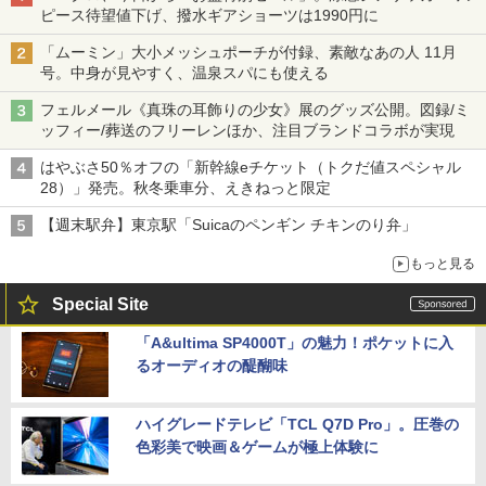
ピース待望値下げ、撥水ギアショーツは1990円に
「ムーミン」大小メッシュポーチが付録、素敵なあの人 11月
号。中身が見やすく、温泉スパにも使える
フェルメール《真珠の耳飾りの少女》展のグッズ公開。図録/ミ
ッフィー/葬送のフリーレンほか、注目ブランドコラボが実現
はやぶさ50％オフの「新幹線eチケット（トクだ値スペシャル
28）」発売。秋冬乗車分、えきねっと限定
【週末駅弁】東京駅「Suicaのペンギン チキンのり弁」
もっと見る
Special Site
「A&ultima SP4000T」の魅力！ポケットに入
るオーディオの醍醐味
ハイグレードテレビ「TCL Q7D Pro」。圧巻の
色彩美で映画＆ゲームが極上体験に