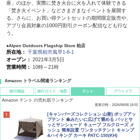
座」のほか、実際に焚き火台に火を入れて体験できる
「焚き火イベント」などさまざまなイベントを展開す
る。さらに、お買い得テントセットの期間限定販売や、
アプリ会員対象の1000円割引クーポン配信なども行な
う。
Alpen Outdoors Flagship Store 柏店
所在地：
千葉県柏市風早1-6-1
オープン：
2021年3月5日
営業時間：
10時～21時
Amazon トラベル関連ランキング
旅行雑誌
旅行ガイド・地図
テント
アウトドア
Amazon テント の売れ筋ランキング
更新日時：2026/08/08 18:02
BE-PAL(ビ-パル) 2026年 9 月号【特別付録:
D40 地球の歩き方 チェンマイ タイ北部の魅
[キャンパーズコレクション 山善] ポップアッ
SOTO ミニマル"旅"財布 ランダム2種】
力的な町 2026～2027 地球の歩き方D アジア
プテント 傘みたいに広げて畳める パッとサ
ッとサンシェード キューブ フルクローズ メ
ッシュ 簡単設置 ワンタッチテント キャンプ
￥1,500
￥2,079
&ハイキング カーキ PATC-150(KH)