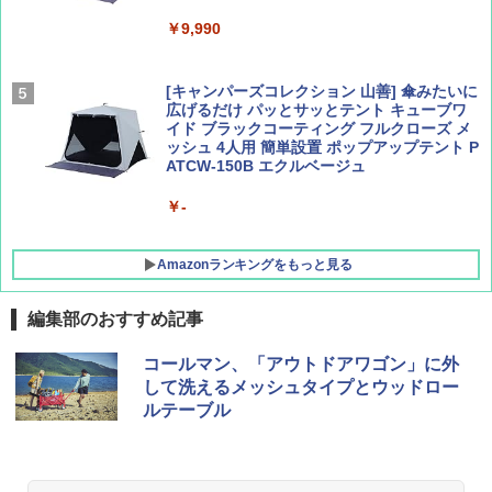
￥9,990
￥1,760
￥1,540
[キャンパーズコレクション 山善] 傘みたいに
広げるだけ パッとサッとテント キューブワ
イド ブラックコーティング フルクローズ メ
ッシュ 4人用 簡単設置 ポップアップテント P
ATCW-150B エクルベージュ
￥-
Amazonランキングをもっと見る
編集部のおすすめ記事
熊撃退スプレー 熊よけスプレー 熊スプレー
コールマン、「アウトドアワゴン」に外
【日本企業販売】超強力クマ対策スプレー 30
して洗えるメッシュタイプとウッドロー
0ml（連続噴射30秒）110ml（連続噴射15
ルテーブル
秒）射程5～10m 安全ロック搭載 携帯収納袋
付き ヒグマ・イノシシ対策 自治体・教育機
関の購入実績 登山・キャンプ・アウトドア・
防災用品 長期保存可能 緊急時用 日本国内発
送