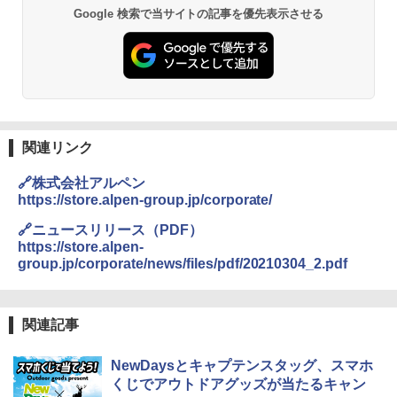
Google 検索で当サイトの記事を優先表示させる
￥3,680
GRANDOOR ステンレス保冷剤 2個セット 2
026リニューアル 急速冷凍 空間倍増 衛生的
コンパクト 保冷力長持ち
￥2,980
関連リンク
🔗株式会社アルペン
BUNDOK(バンドック)ソロ ドーム 1 EX BDK
https://store.alpen-group.jp/corporate/
-08EX カーキ ソロキャンプ ポリエステル フ
レーム ドーム型 テント
🔗ニュースリリース（PDF）
https://store.alpen-
￥-
group.jp/corporate/news/files/pdf/20210304_2.pdf
DEWEL パラソル 大型 ビーチ アウトドアパ
ラソル ガーデン サイトシート付 折りたたみ
関連記事
防水 UVカット 4段階高さ調整 軽量 収納袋付
き
NewDaysとキャプテンスタッグ、スマホ
￥6,459
くじでアウトドアグッズが当たるキャン