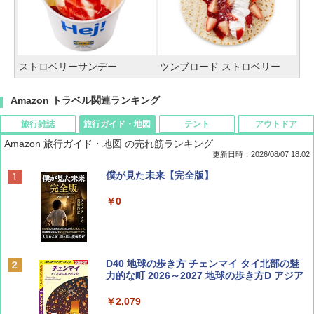
ストロベリーサンデー
ツンブロード ストロベリー
Amazon トラベル関連ランキング
旅行雑誌
旅行ガイド・地図
テント
アウトドア
Amazon 旅行ガイド・地図 の売れ筋ランキング
更新日時：2026/08/07 18:02
ディズニーファン ２０２６年 ９月号 [雑
僕が見た未来【完全版】
誌] (ＤＩＳＮＥＹ ＦＡＮ)
￥0
￥713
BE-PAL(ビ-パル) 2026年 9 月号【特別付録:
D40 地球の歩き方 チェンマイ タイ北部の魅
SOTO ミニマル"旅"財布 ランダム2種】
力的な町 2026～2027 地球の歩き方D アジア
￥1,500
￥2,079