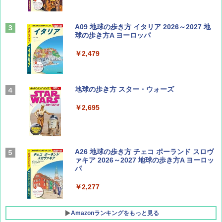
山と溪谷 2026年8月号「南アルプス大全」
A09 地球の歩き方 イタリア 2026～2027 地
球の歩き方A ヨーロッパ
￥1,540
￥2,479
Coyote No.89 特集 星野道夫 夢見る旅
地球の歩き方 スター・ウォーズ
￥1,540
￥2,695
AIRLINE（エアライン）2026年9月号【特
A26 地球の歩き方 チェコ ポーランド スロヴ
集】ボーイング110周年を祝して！
ァキア 2026～2027 地球の歩き方A ヨーロッ
パ
￥1,760
￥2,277
Amazonランキングをもっと見る