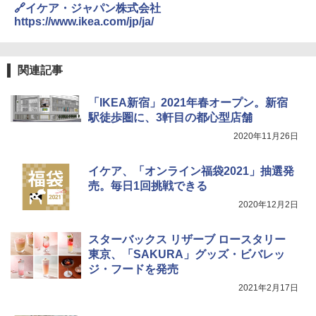
送
🔗イケア・ジャパン株式会社
￥5,999
https://www.ikea.com/jp/ja/
￥3,680
[キャンパーズコレクション 山善] 傘みたいに
広げるだけ パッとサッとテント ブラックコ
関連記事
ーティング フルクローズ メッシュ 3-4人用
BUNDOK(バンドック)ソロ ドーム 1 EX BDK
簡単設置 ポップアップテント エクルベージ
-08EX カーキ ソロキャンプ ポリエステル フ
ュ(BC仕様) PATC-150B(EB)
レーム ドーム型 テント
「IKEA新宿」2021年春オープン。新宿
駅徒歩圏に、3軒目の都心型店舗
￥9,990
￥14,800
2020年11月26日
[キャンパーズコレクション 山善] 傘みたいに
着替えテント トイレテント 透けない【換気
イケア、「オンライン福袋2021」抽選発
広げるだけ パッとサッとテント キューブワ
通気窓付き】収納袋付き UVカット 防水 防災
売。毎日1回挑戦できる
イド ブラックコーティング フルクローズ メ
コンパクト iimono117 (ブルー)
ッシュ 4人用 簡単設置 ポップアップテント P
2020年12月2日
ATCW-150B エクルベージュ
￥3,080
￥-
スターバックス リザーブ ロースタリー
東京、「SAKURA」グッズ・ビバレッ
ジ・フードを発売
2021年2月17日