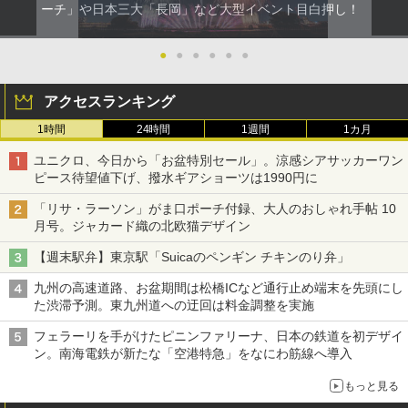
ーチ」や日本三大「長岡」など大型イベント目白押し！
●
●
●
●
●
●
アクセスランキング
1時間
24時間
1週間
1カ月
ユニクロ、今日から「お盆特別セール」。涼感シアサッカーワン
ピース待望値下げ、撥水ギアショーツは1990円に
「リサ・ラーソン」がま口ポーチ付録、大人のおしゃれ手帖 10
月号。ジャカード織の北欧猫デザイン
【週末駅弁】東京駅「Suicaのペンギン チキンのり弁」
九州の高速道路、お盆期間は松橋ICなど通行止め端末を先頭にし
た渋滞予測。東九州道への迂回は料金調整を実施
フェラーリを手がけたピニンファリーナ、日本の鉄道を初デザイ
ン。南海電鉄が新たな「空港特急」をなにわ筋線へ導入
もっと見る