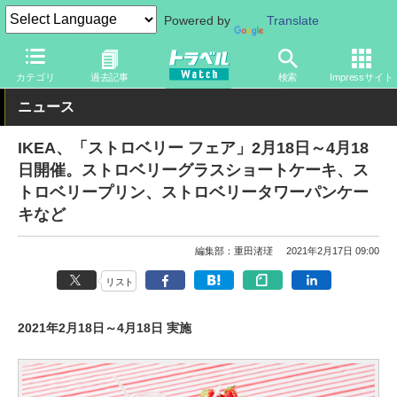
Powered by
Translate
トラベル Watch
旅の情報
観光地
グルメ
カテゴリ
過去記事
検索
Impressサイト
ニュース
IKEA、「ストロベリー フェア」2月18日～4月18
日開催。ストロベリーグラスショートケーキ、ス
トロベリープリン、ストロベリータワーパンケー
キなど
編集部：重田渚瑳
2021年2月17日 09:00
リスト
2021年2月18日～4月18日 実施