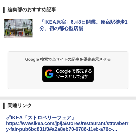
編集部のおすすめ記事
[キャンパーズコレクション 山善] ポップアッ
DEWEL パラソル 大型 ビーチ アウトドアパ
「IKEA原宿」6月8日開業。原宿駅徒歩1
プテント 傘みたいに広げて畳める パッとサ
ラソル ガーデン サイトシート付 折りたたみ
分、初の都心型店舗
ッとサンシェード キューブ フルクローズ メ
防水 UVカット 4段階高さ調整 軽量 収納袋付
ッシュ 簡単設置 ワンタッチテント キャンプ
き
&ハイキング カーキ PATC-150(KH)
￥6,459
￥6,831
Google 検索で当サイトの記事を優先表示させる
GRANDOOR ステンレス保冷剤 2個セット 2
PYKES PEAK (パイクスピーク) 着替えテン
026リニューアル 急速冷凍 空間倍増 衛生的
ト プライバシー テント 【中が透けない】 1
コンパクト 保冷力長持ち
人用 折りたたみ 防災グッズ 災害用トイレ ビ
ーチ ピクニック ポップアップテント 携帯 簡
￥2,980
易 トイレテント (グレー)
￥4,980
熊撃退スプレー 熊よけスプレー 熊スプレー
関連リンク
【日本企業販売】超強力クマ対策スプレー 30
0ml（連続噴射30秒）110ml（連続噴射15
🔗IKEA「ストロベリーフェア」
ENDLESS BASE 《めざましテレビで紹介》
秒）射程5～10m 安全ロック搭載 携帯収納袋
テント ワンタッチ RENEW 幅200 2-3人用 43
付き ヒグマ・イノシシ対策 自治体・教育機
https://www.ikea.com/jp/ja/stores/restaurant/strawberr
500002(88859)
関の購入実績 登山・キャンプ・アウトドア・
y-fair-pub6bc831f0#a2a8eb70-6786-11eb-a76c-
防災用品 長期保存可能 緊急時用 日本国内発
f1c292acadc8