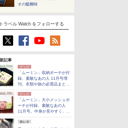
オの醍醐味
トラベル Watch をフォローする
新記事
グッズ
「ムーミン」収納ポーチが付
録、素敵なあの人 11月号増
刊。衣類や旅の必需品まとま
る大小2個セット
グッズ
「ムーミン」大小メッシュポ
ーチが付録、素敵なあの人
11月号。中身が見やすく、温
泉スパにも使える
旅レポ