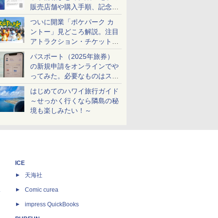
販売店舗や購入手順、記念チ
ケットも解説
ついに開業「ポケパーク カ
ントー」見どころ解説。注目
アトラクション・チケット手
配・来場前に必要な準備は？
パスポート（2025年旅券）
の新規申請をオンラインでや
ってみた。必要なものはスマ
ホとマイナカードのみ
はじめてのハワイ旅行ガイド
～せっかく行くなら隣島の秘
境も楽しみたい！～
ICE
天海社
ス
Comic curea
impress QuickBooks