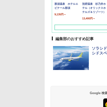
那須温泉 ホテルエ
別府温泉 杉乃井ホ
ピナール那須
テル（オリックスホ
テルズ＆リゾーツ）
9,135円～
13,400円～
編集部のおすすめ記事
ソラシド
シドスペ
草津温泉 ホテル櫻
品川プリンスホテル
グランドニッコー東
海のサウナ＆スパ
東京ドームホテル
シェラトン・グラン
井
京ベイ 舞浜
オールインクルーシ
デ・トーキョーベ
7,037円～
7,980円～
ブ 島原温泉ホテル
イ・ホテル
14,300円～
6,800円～
南風楼
10,450円～
7,950円～
Google