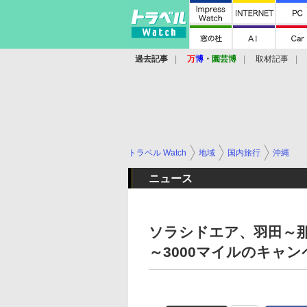
過去記事
万
博
・
園芸博
取材記事
トラベル Watch
地域
国内旅行
沖縄
ニュース
ソラシドエア、羽田～那
～3000マイルのキャ