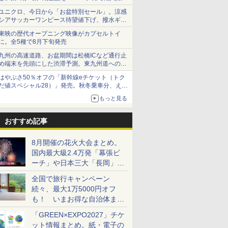
で順次無料配信開始
ユニクロ、今日から「お盆特別セール」。涼感
シアサッカーワンピース待望値下げ、撥水ギア
ショーツは1990円に
東映の歴代オープニング映像がカプセルトイ
に。全5種で8月下旬発売
九州の高速道路、お盆期間は松橋ICなど通行止
め端末を先頭にした渋滞予測。東九州道への迂
回は料金調整を実施
はやぶさ50％オフの「新幹線eチケット（トク
だ値スペシャル28）」発売。秋冬乗車分、えき
ねっと限定
もっと見る
おすすめ記事
8月開催の花火大会まとめ。
国内最大級2.4万発「幕張ビ
ーチ」や日本三大「長岡」な
ど大型イベント目白押し！
全国で旅行キャンペーン
続々、最大1万5000円オフ
も！ いまお得な自治体まと
め
「GREEN×EXPO2027」チケ
ット情報まとめ。紙・電子の