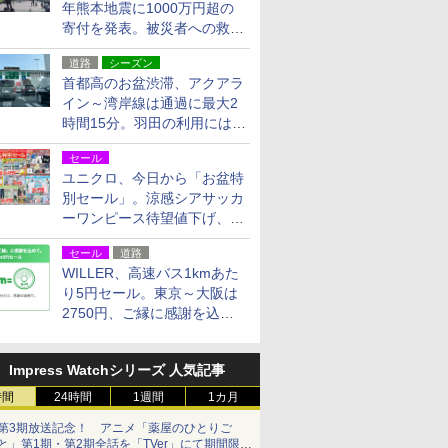
年熊本地震に1000万円超の
寄付を発表。被災者への救援
活動・復旧支援
道路
シーズン
首都高のお盆渋滞、アクアラ
イン～湾岸線は通過に最大2
時間15分。羽田の利用には
「空港西出口」の利用検討を
セール
ユニクロ、今日から「お盆特
別セール」。涼感シアサッカ
ーワンピース待望値下げ、撥
水ギアショーツは1990円に
セール
道路
WILLER、高速バス1kmあた
り5円セール。東京～大阪は
2750円、ご縁に感謝を込め
た20周年記念キャンペーン
Impress Watchシリーズ 人気記事
時間
24時間
1週間
1カ月
第3期放送記念！ アニメ「薬屋のひとりご
と」第1期・第2期全話を「TVer」にて期間限定