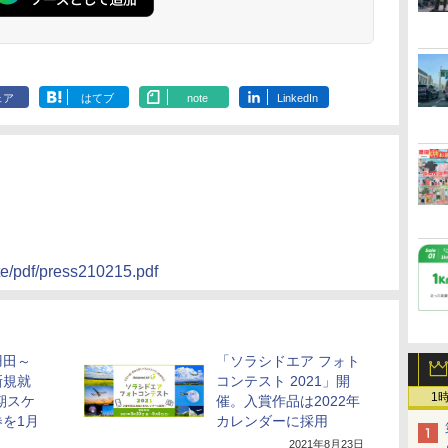
ェア
はてブ
note
LinkedIn
te/pdf/press210215.pdf
羽田～
「ソラシドエア フォト
新規就
コンテスト 2021」開
1
期スケ
催。入賞作品は2022年
を1月
カレンダーに採用
2021年8月23日