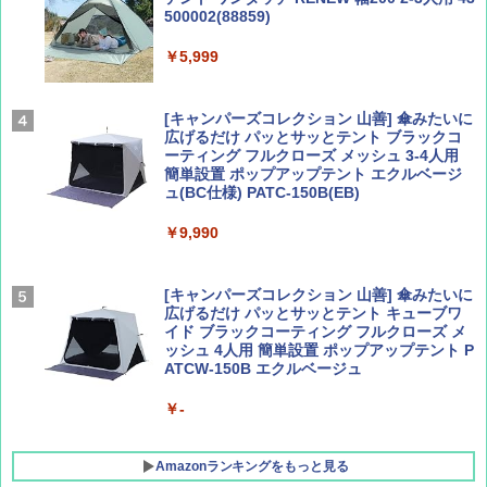
500002(88859)
Coyote No.89 特集 星野道夫 夢見る旅
A09 地球の歩き方 イタリア 2026～2027 地
球の歩き方A ヨーロッパ
￥5,999
￥1,540
￥2,479
[キャンパーズコレクション 山善] 傘みたいに
広げるだけ パッとサッとテント ブラックコ
ーティング フルクローズ メッシュ 3-4人用
簡単設置 ポップアップテント エクルベージ
AIRLINE（エアライン）2026年9月号【特
A26 地球の歩き方 チェコ ポーランド スロヴ
ュ(BC仕様) PATC-150B(EB)
集】ボーイング110周年を祝して！
ァキア 2026～2027 地球の歩き方A ヨーロッ
パ
￥9,990
￥1,760
￥2,277
[キャンパーズコレクション 山善] 傘みたいに
広げるだけ パッとサッとテント キューブワ
イド ブラックコーティング フルクローズ メ
ッシュ 4人用 簡単設置 ポップアップテント P
ATCW-150B エクルベージュ
￥-
Amazonランキングをもっと見る