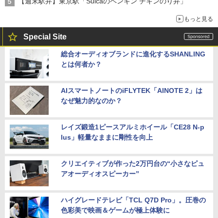
【週末駅弁】東京駅「Suicaのペンギン チキンのり弁」
もっと見る
Special Site
総合オーディオブランドに進化するSHANLING
とは何者か？
AIスマートノートのiFLYTEK「AINOTE 2」は
なぜ魅力的なのか？
レイズ鍛造1ピースアルミホイール「CE28 N-p
lus」軽量なままに剛性を向上
クリエイティブが作った2万円台の“小さなピュ
アオーディオスピーカー”
ハイグレードテレビ「TCL Q7D Pro」。圧巻の
色彩美で映画＆ゲームが極上体験に