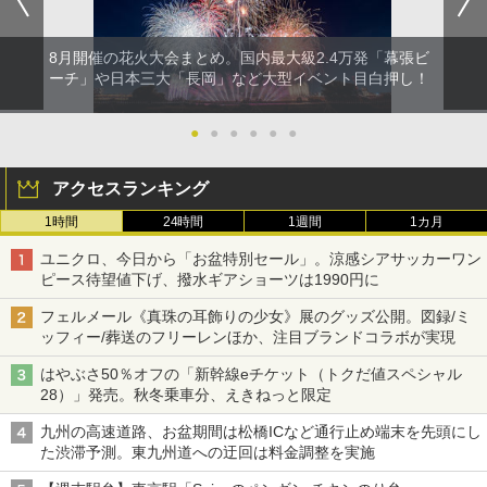
8月開催の花火大会まとめ。国内最大級2.4万発「幕張ビ
ーチ」や日本三大「長岡」など大型イベント目白押し！
●
●
●
●
●
●
アクセスランキング
1時間
24時間
1週間
1カ月
ユニクロ、今日から「お盆特別セール」。涼感シアサッカーワン
ピース待望値下げ、撥水ギアショーツは1990円に
フェルメール《真珠の耳飾りの少女》展のグッズ公開。図録/ミ
ッフィー/葬送のフリーレンほか、注目ブランドコラボが実現
はやぶさ50％オフの「新幹線eチケット（トクだ値スペシャル
28）」発売。秋冬乗車分、えきねっと限定
九州の高速道路、お盆期間は松橋ICなど通行止め端末を先頭にし
た渋滞予測。東九州道への迂回は料金調整を実施