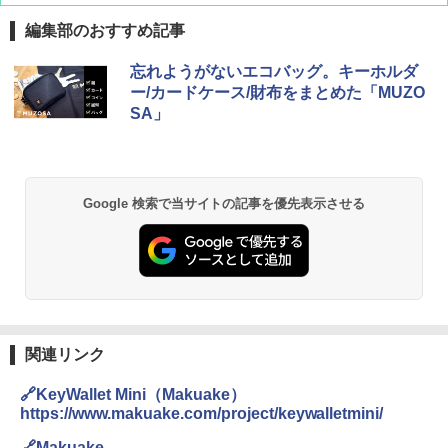
編集部のおすすめ記事
GRANDOOR ステンレス保冷剤 2個セット 2
忘れようがないエコバッグ。キーホルダ
026リニューアル 急速冷凍 空間倍増 衛生的
ー/カードケース/財布をまとめた「MUZO
コンパクト 保冷力長持ち
SA」
￥2,980
BUNDOK(バンドック)ソロ ドーム 1 EX BDK
Google 検索で当サイトの記事を優先表示させる
-08EX カーキ ソロキャンプ ポリエステル フ
レーム ドーム型 テント
￥14,800
DEWEL パラソル 大型 ビーチ アウトドアパ
ラソル ガーデン サイトシート付 折りたたみ
防水 UVカット 4段階高さ調整 軽量 収納袋付
関連リンク
き
🔗KeyWallet Mini（Makuake）
￥6,459
https://www.makuake.com/project/keywalletmini/
🔗Makuake