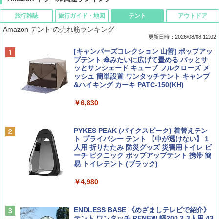
旅行雑誌
旅行ガイド・地図
テント
アウトドア
Amazon テント の売れ筋ランキング
更新日時：2026/08/08 12:02
BE-PAL(ビ-パル) 2026年 9 月号【特別付録:
D40 地球の歩き方 チェンマイ タイ北部の魅
[キャンパーズコレクション 山善] ポップアッ
SOTO ミニマル"旅"財布 ランダム2種】
力的な町 2026～2027 地球の歩き方D アジア
プテント 傘みたいに広げて畳める パッとサ
ッとサンシェード キューブ フルクローズ メ
ッシュ 簡単設置 ワンタッチテント キャンプ
￥1,500
￥2,079
&ハイキング カーキ PATC-150(KH)
￥6,830
ディズニーファン ２０２６年 ９月号 [雑
地球の歩き方 スター・ウォーズ
誌] (ＤＩＳＮＥＹ ＦＡＮ)
PYKES PEAK (パイクスピーク) 着替えテン
￥2,695
ト プライバシー テント 【中が透けない】 1
￥713
人用 折りたたみ 防災グッズ 災害用トイレ ビ
ーチ ピクニック ポップアップテント 携帯 簡
易 トイレテント (ブラック)
山と溪谷 2026年8月号「南アルプス大全」
僕が見た未来【完全版】
￥4,980
￥1,540
￥0
ENDLESS BASE 《めざましテレビで紹介》
テント ワンタッチ RENEW 幅200 2-3人用 43