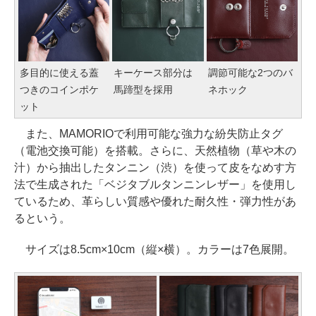
多目的に使える蓋
キーケース部分は
調節可能な2つのバ
つきのコインポケ
馬蹄型を採用
ネホック
ット
また、MAMORIOで利用可能な強力な紛失防止タグ
（電池交換可能）を搭載。さらに、天然植物（草や木の
汁）から抽出したタンニン（渋）を使って皮をなめす方
法で生成された「ベジタブルタンニンレザー」を使用し
ているため、革らしい質感や優れた耐久性・弾力性があ
るという。
サイズは8.5cm×10cm（縦×横）。カラーは7色展開。