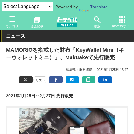
Powered by
Translate
トラベル Watch
旅のアイテム
旅行グッズ
その他
カテゴリ
過去記事
検索
Impressサイト
ニュース
MAMORIOを搭載した財布「KeyWallet Mini（キ
ーウォレットミニ）」、Makuakeで先行販売
編集部：重田渚瑳
2021年1月25日 13:47
リスト
2021年1月25日～2月27日 先行販売