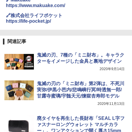
ポインターライト 強力 小型 緑色/赤色/青紫色
https://www.makuake.com/
USB充電式 高精度 超長距離照射 長時間使用
可能 安全ロック付き 高安全性 金属製耐久 コ
🔗株式会社ライフポケット
ンパクト多機能設計 持ち運び便利 アウトド
https://life-pocket.jp/
ア/オフィス/教育現場/展示会用 緑
￥1,180
関連記事
熊撃退スプレー 熊よけスプレー 熊スプレー
鬼滅の刃、7種の「ミニ財布」。キャラク
【日本企業販売】超強力クマ対策スプレー 30
ターをイメージした金具と裏地デザイン
0ml（連続噴射30秒）110ml（連続噴射15
秒）射程5～10m 安全ロック搭載 携帯収納袋
2020年9月14日
付き ヒグマ・イノシシ対策 自治体・教育機
関の購入実績 登山・キャンプ・アウトドア・
防災用品 長期保存可能 緊急時用 日本国内発
鬼滅の刃の「ミニ財布」第2弾は、不死川
送
実弥/伊黒小芭内/悲鳴嶼行冥/時透無一郎/
甘露寺蜜璃/宇髄天元/煉獄杏寿郎モデル
￥3,680
2020年11月13日
廃タイヤを再生した長財布「SEAL L字フ
ァスナーロングウォレット マルチカラ
ー」。ワンアクションで開く厚さ15mm